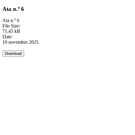
Ata n.º 6
Ata n.º 6
File Size:
71.45 kB
Date:
10 novembro 2025