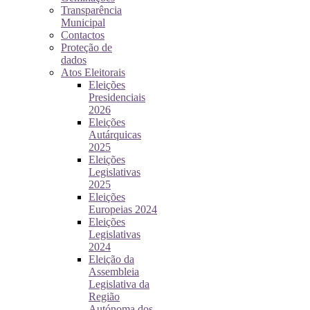
Transparência
Municipal
Contactos
Proteção de
dados
Atos Eleitorais
Eleições
Presidenciais
2026
Eleições
Autárquicas
2025
Eleições
Legislativas
2025
Eleições
Europeias 2024
Eleições
Legislativas
2024
Eleição da
Assembleia
Legislativa da
Região
Autónoma dos