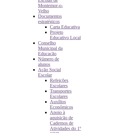
Escolas de
Montemor-o-
Velho
Documentos
estratégicos
Carta Educativa
Projeto
Educativo Local
Conselho
Municipal da
Educação
Número de
alunos
Ação Social
Escolar
Refeições
Escolares
Transportes
Escolares
Auxílios
Económicos
Apoio à
aquisição de
Cadernos de
Atividades do 1º