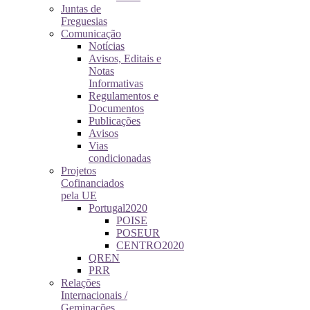
Juntas de
Freguesias
Comunicação
Notícias
Avisos, Editais e
Notas
Informativas
Regulamentos e
Documentos
Publicações
Avisos
Vias
condicionadas
Projetos
Cofinanciados
pela UE
Portugal2020
POISE
POSEUR
CENTRO2020
QREN
PRR
Relações
Internacionais /
Geminações