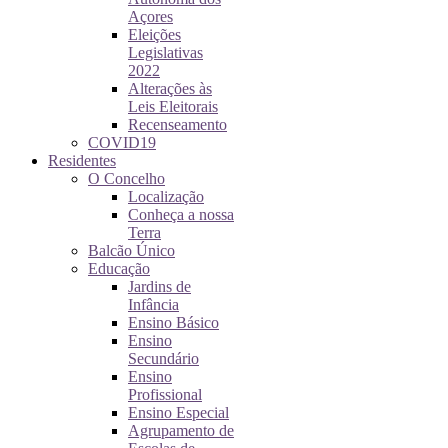
Açores
Eleições
Legislativas
2022
Alterações às
Leis Eleitorais
Recenseamento
COVID19
Residentes
O Concelho
Localização
Conheça a nossa
Terra
Balcão Único
Educação
Jardins de
Infância
Ensino Básico
Ensino
Secundário
Ensino
Profissional
Ensino Especial
Agrupamento de