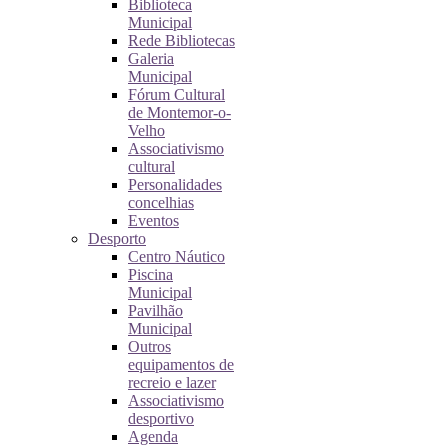
Biblioteca
Municipal
Rede Bibliotecas
Galeria
Municipal
Fórum Cultural
de Montemor-o-
Velho
Associativismo
cultural
Personalidades
concelhias
Eventos
Desporto
Centro Náutico
Piscina
Municipal
Pavilhão
Municipal
Outros
equipamentos de
recreio e lazer
Associativismo
desportivo
Agenda