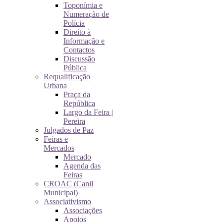
Toponímia e
Numeração de
Polícia
Direito à
Informação e
Contactos
Discussão
Pública
Requalificação
Urbana
Praça da
República
Largo da Feira |
Pereira
Julgados de Paz
Feiras e
Mercados
Mercado
Agenda das
Feiras
CROAC (Canil
Municipal)
Associativismo
Associações
Apoios