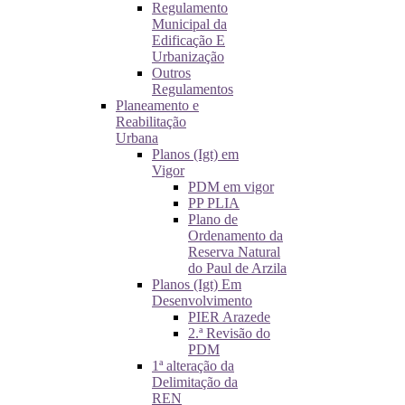
Regulamento
Municipal da
Edificação E
Urbanização
Outros
Regulamentos
Planeamento e
Reabilitação
Urbana
Planos (Igt) em
Vigor
PDM em vigor
PP PLIA
Plano de
Ordenamento da
Reserva Natural
do Paul de Arzila
Planos (Igt) Em
Desenvolvimento
PIER Arazede
2.ª Revisão do
PDM
1ª alteração da
Delimitação da
REN