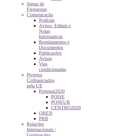
Juntas de
Freguesias
Comunicação
Notícias
Avisos, Editais e
Notas
Informativas
Regulamentos e
Documentos
Publicações
Avisos
Vias
condicionadas
Projetos
Cofinanciados
pela UE
Portugal2020
POISE
POSEUR
CENTRO2020
QREN
PRR
Relações
Internacionais /
Geminações