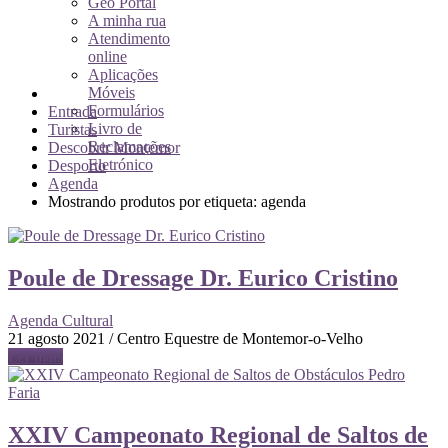
Geo Portal
A minha rua
Atendimento
online
Aplicações
Móveis
Formulários
Entrada
Livro de
Turistas
Reclamações
Descobrir Montemor
Eletrónico
Desporto
Agenda
Mostrando produtos por etiqueta: agenda
Poule de Dressage Dr. Eurico Cristino
Agenda Cultural
21 agosto 2021 / Centro Equestre de Montemor-o-Velho
Ler mais
XXIV Campeonato Regional de Saltos de