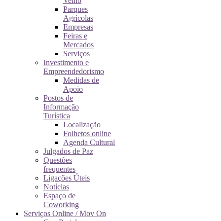
Velho
Parques
Agrícolas
Empresas
Feiras e
Mercados
Serviços
Investimento e
Empreendedorismo
Medidas de
Apoio
Postos de
Informação
Turística
Localização
Folhetos online
Agenda Cultural
Julgados de Paz
Questões
frequentes
Ligações Úteis
Notícias
Espaço de
Coworking
Serviços Online / Mov On