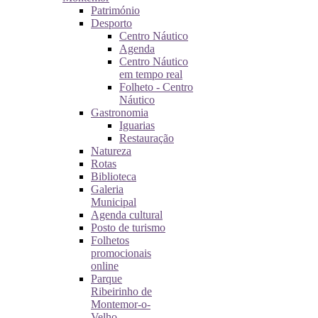
Património
Desporto
Centro Náutico
Agenda
Centro Náutico
em tempo real
Folheto - Centro
Náutico
Gastronomia
Iguarias
Restauração
Natureza
Rotas
Biblioteca
Galeria
Municipal
Agenda cultural
Posto de turismo
Folhetos
promocionais
online
Parque
Ribeirinho de
Montemor-o-
Velho