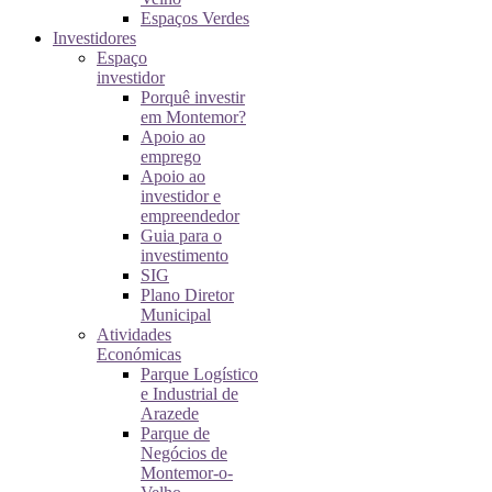
Espaços Verdes
Investidores
Espaço
investidor
Porquê investir
em Montemor?
Apoio ao
emprego
Apoio ao
investidor e
empreendedor
Guia para o
investimento
SIG
Plano Diretor
Municipal
Atividades
Económicas
Parque Logístico
e Industrial de
Arazede
Parque de
Negócios de
Montemor-o-