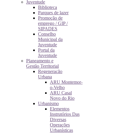
Juventude
Biblioteca
Parques de lazer
Promoção de
emprego / GIP /
SIPADES
Conselho
Municipal da
Juventude
Portal da
Juventude
Planeamento e
Gestão Territorial
Regeneração
Urbana
ARU Montemor-
o-Velho
ARU Casal
Novo do Rio
Urbanismo
Elementos
Instrutórios Das
Diversas
Operações
Urbanísticas