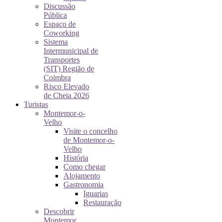
Discussão
Pública
Espaço de
Coworking
Sistema
Intermunicipal de
Transportes
(SIT) Região de
Coimbra
Risco Elevado
de Cheia 2026
Turistas
Montemor-o-
Velho
Visite o concelho
de Montemor-o-
Velho
História
Como chegar
Alojamento
Gastronomia
Iguarias
Restauração
Descobrir
Montemor