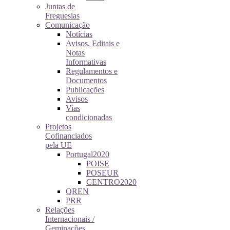
Juntas de
Freguesias
Comunicação
Notícias
Avisos, Editais e
Notas
Informativas
Regulamentos e
Documentos
Publicações
Avisos
Vias
condicionadas
Projetos
Cofinanciados
pela UE
Portugal2020
POISE
POSEUR
CENTRO2020
QREN
PRR
Relações
Internacionais /
Geminações