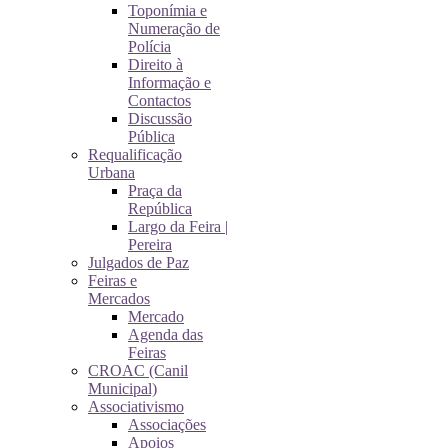
Toponímia e
Numeração de
Polícia
Direito à
Informação e
Contactos
Discussão
Pública
Requalificação
Urbana
Praça da
República
Largo da Feira |
Pereira
Julgados de Paz
Feiras e
Mercados
Mercado
Agenda das
Feiras
CROAC (Canil
Municipal)
Associativismo
Associações
Apoios