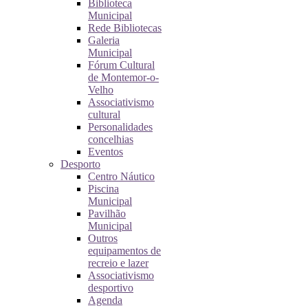
Biblioteca
Municipal
Rede Bibliotecas
Galeria
Municipal
Fórum Cultural
de Montemor-o-
Velho
Associativismo
cultural
Personalidades
concelhias
Eventos
Desporto
Centro Náutico
Piscina
Municipal
Pavilhão
Municipal
Outros
equipamentos de
recreio e lazer
Associativismo
desportivo
Agenda