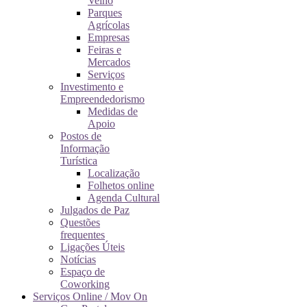
Velho
Parques
Agrícolas
Empresas
Feiras e
Mercados
Serviços
Investimento e
Empreendedorismo
Medidas de
Apoio
Postos de
Informação
Turística
Localização
Folhetos online
Agenda Cultural
Julgados de Paz
Questões
frequentes
Ligações Úteis
Notícias
Espaço de
Coworking
Serviços Online / Mov On