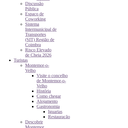
Discussão
Pública
Espaço de
Coworking
Sistema
Intermunicipal de
Transportes
(SIT) Região de
Coimbra
Risco Elevado
de Cheia 2026
Turistas
Montemor-o-
Velho
Visite o concelho
de Montemor-o-
Velho
História
Como chegar
Alojamento
Gastronomia
Iguarias
Restauração
Descobrir
Montemor