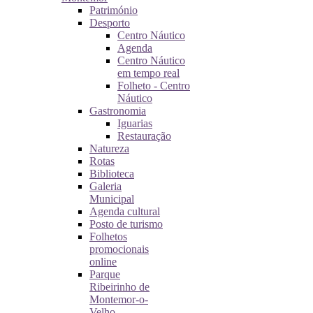
Património
Desporto
Centro Náutico
Agenda
Centro Náutico
em tempo real
Folheto - Centro
Náutico
Gastronomia
Iguarias
Restauração
Natureza
Rotas
Biblioteca
Galeria
Municipal
Agenda cultural
Posto de turismo
Folhetos
promocionais
online
Parque
Ribeirinho de
Montemor-o-
Velho