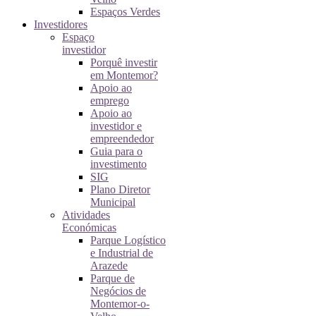
Espaços Verdes
Investidores
Espaço
investidor
Porquê investir
em Montemor?
Apoio ao
emprego
Apoio ao
investidor e
empreendedor
Guia para o
investimento
SIG
Plano Diretor
Municipal
Atividades
Económicas
Parque Logístico
e Industrial de
Arazede
Parque de
Negócios de
Montemor-o-