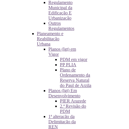
Regulamento
Municipal da
Edificação E
Urbanização
Outros
Regulamentos
Planeamento e
Reabilitação
Urbana
Planos (Igt) em
Vigor
PDM em vigor
PP PLIA
Plano de
Ordenamento da
Reserva Natural
do Paul de Arzila
Planos (Igt) Em
Desenvolvimento
PIER Arazede
2.ª Revisão do
PDM
1ª alteração da
Delimitação da
REN