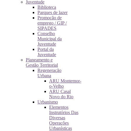
Juventude
Biblioteca
Parques de lazer
Promoção de
emprego / GIP /
SIPADES
Conselho
Municipal da
Juventude
Portal da
Juventude
Planeamento e
Gestão Territorial
Regeneração
Urbana
ARU Montemor-
o-Velho
ARU Casal
Novo do Rio
Urbanismo
Elementos
Instrutórios Das
Diversas
Operações
Urbanísticas