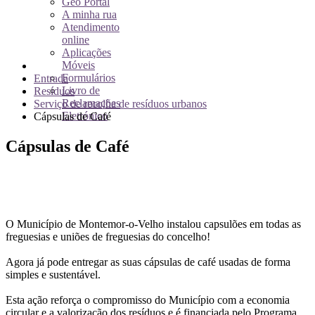
Geo Portal
A minha rua
Atendimento
online
Aplicações
Móveis
Formulários
Entrada
Livro de
Resíduos
Reclamações
Serviço de recolha de resíduos urbanos
Eletrónico
Cápsulas de Café
Cápsulas de Café
O Município de Montemor-o-Velho instalou capsulões em todas as
freguesias e uniões de freguesias do concelho!
Agora já pode entregar as suas cápsulas de café usadas de forma
simples e sustentável.
Esta ação reforça o compromisso do Município com a economia
circular e a valorização dos resíduos e é financiada pelo Programa