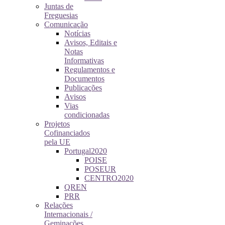
Juntas de
Freguesias
Comunicação
Notícias
Avisos, Editais e
Notas
Informativas
Regulamentos e
Documentos
Publicações
Avisos
Vias
condicionadas
Projetos
Cofinanciados
pela UE
Portugal2020
POISE
POSEUR
CENTRO2020
QREN
PRR
Relações
Internacionais /
Geminações