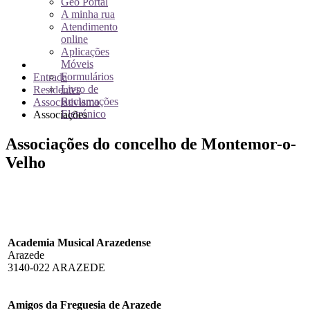
Geo Portal
A minha rua
Atendimento
online
Aplicações
Móveis
Formulários
Entrada
Livro de
Residentes
Reclamações
Associativismo
Eletrónico
Associações
Associações do concelho de Montemor-o-
Velho
Academia Musical Arazedense
Arazede
3140-022 ARAZEDE
Amigos da Freguesia de Arazede