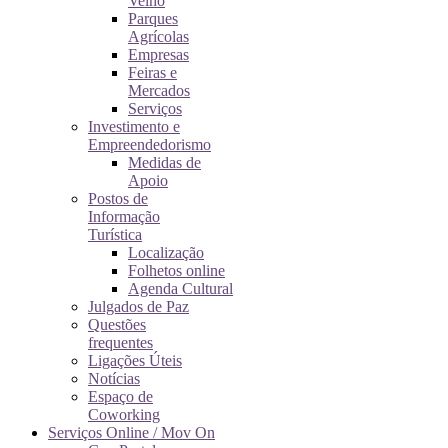
Velho
Parques
Agrícolas
Empresas
Feiras e
Mercados
Serviços
Investimento e
Empreendedorismo
Medidas de
Apoio
Postos de
Informação
Turística
Localização
Folhetos online
Agenda Cultural
Julgados de Paz
Questões
frequentes
Ligações Úteis
Notícias
Espaço de
Coworking
Serviços Online / Mov On