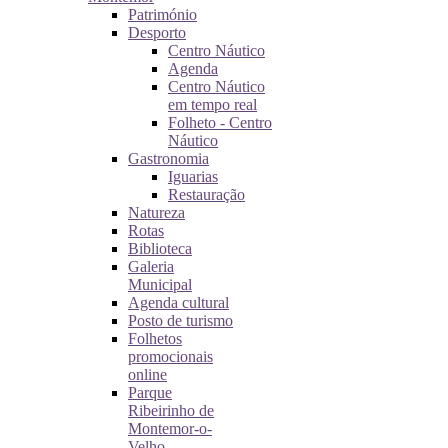
Património
Desporto
Centro Náutico
Agenda
Centro Náutico
em tempo real
Folheto - Centro
Náutico
Gastronomia
Iguarias
Restauração
Natureza
Rotas
Biblioteca
Galeria
Municipal
Agenda cultural
Posto de turismo
Folhetos
promocionais
online
Parque
Ribeirinho de
Montemor-o-
Velho