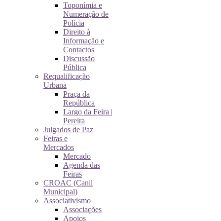
Toponímia e
Numeração de
Polícia
Direito à
Informação e
Contactos
Discussão
Pública
Requalificação
Urbana
Praça da
República
Largo da Feira |
Pereira
Julgados de Paz
Feiras e
Mercados
Mercado
Agenda das
Feiras
CROAC (Canil
Municipal)
Associativismo
Associações
Apoios