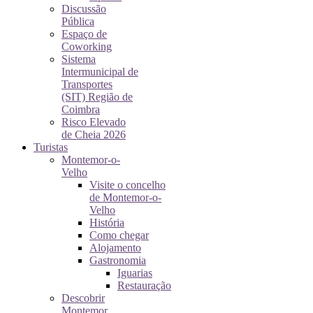
Discussão
Pública
Espaço de
Coworking
Sistema
Intermunicipal de
Transportes
(SIT) Região de
Coimbra
Risco Elevado
de Cheia 2026
Turistas
Montemor-o-
Velho
Visite o concelho
de Montemor-o-
Velho
História
Como chegar
Alojamento
Gastronomia
Iguarias
Restauração
Descobrir
Montemor