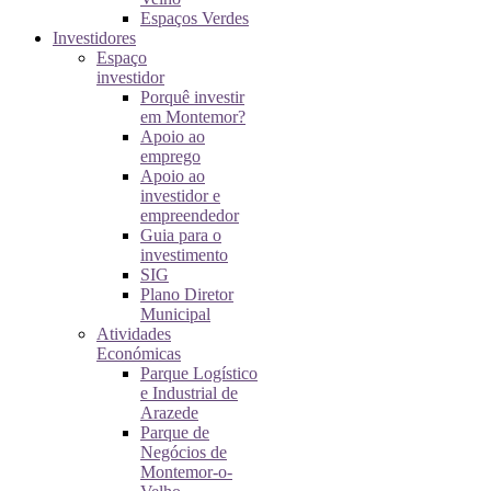
Espaços Verdes
Investidores
Espaço
investidor
Porquê investir
em Montemor?
Apoio ao
emprego
Apoio ao
investidor e
empreendedor
Guia para o
investimento
SIG
Plano Diretor
Municipal
Atividades
Económicas
Parque Logístico
e Industrial de
Arazede
Parque de
Negócios de
Montemor-o-