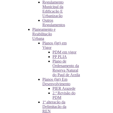
Regulamento
Municipal da
Edificação E
Urbanização
Outros
Regulamentos
Planeamento e
Reabilitação
Urbana
Planos (Igt) em
Vigor
PDM em vigor
PP PLIA
Plano de
Ordenamento da
Reserva Natural
do Paul de Arzila
Planos (Igt) Em
Desenvolvimento
PIER Arazede
2.ª Revisão do
PDM
1ª alteração da
Delimitação da
REN