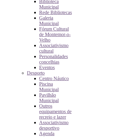
Biblioteca
Municipal
Rede Bibliotecas
Galeria
Municipal
Fórum Cultural
de Montemor-o-
Velho
Associativismo
cultural
Personalidades
concelhias
Eventos
Desporto
Centro Náutico
Piscina
Municipal
Pavilhão
Municipal
Outros
equipamentos de
recreio e lazer
Associativismo
desportivo
Agenda