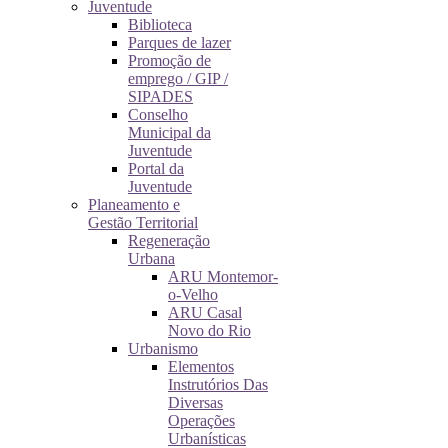
Juventude
Biblioteca
Parques de lazer
Promoção de
emprego / GIP /
SIPADES
Conselho
Municipal da
Juventude
Portal da
Juventude
Planeamento e
Gestão Territorial
Regeneração
Urbana
ARU Montemor-
o-Velho
ARU Casal
Novo do Rio
Urbanismo
Elementos
Instrutórios Das
Diversas
Operações
Urbanísticas