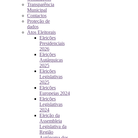
Transparência
Municipal
Contactos
Proteção de
dados
Atos Eleitorais
Eleições
Presidenciais
2026
Eleições
Autárquicas
2025
Eleições
Legislativas
2025
Eleições
Europeias 2024
Eleições
Legislativas
2024
Eleição da
Assembleia
Legislativa da
Região
Autónoma dos