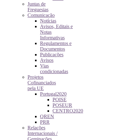
Juntas de
Freguesias
Comunicação
Notícias
Avisos, Editais e
Notas
Informativas
Regulamentos e
Documentos
Publicações
Avisos
Vias
condicionadas
Projetos
Cofinanciados
pela UE
Portugal2020
POISE
POSEUR
CENTRO2020
QREN
PRR
Relações
Internacionais /
Geminações