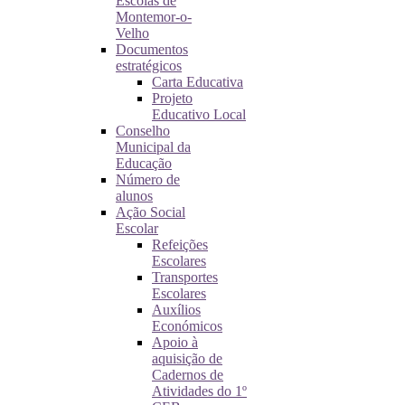
Escolas de
Montemor-o-
Velho
Documentos
estratégicos
Carta Educativa
Projeto
Educativo Local
Conselho
Municipal da
Educação
Número de
alunos
Ação Social
Escolar
Refeições
Escolares
Transportes
Escolares
Auxílios
Económicos
Apoio à
aquisição de
Cadernos de
Atividades do 1º