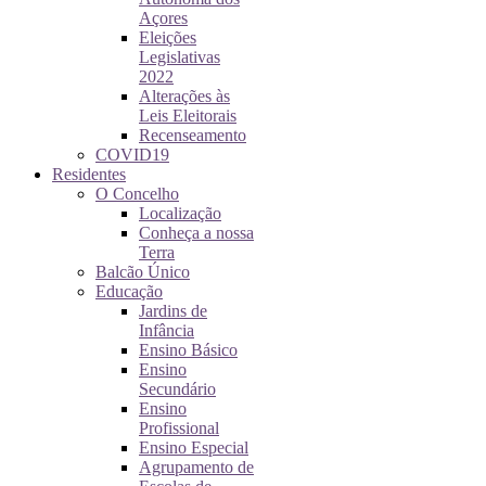
Açores
Eleições
Legislativas
2022
Alterações às
Leis Eleitorais
Recenseamento
COVID19
Residentes
O Concelho
Localização
Conheça a nossa
Terra
Balcão Único
Educação
Jardins de
Infância
Ensino Básico
Ensino
Secundário
Ensino
Profissional
Ensino Especial
Agrupamento de