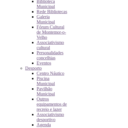
Biblioteca
Municipal
Rede Bibliotecas
Galeria
Municipal
Fórum Cultural
de Montemor-o-
Velho
Associativismo
cultural
Personalidades
concelhias
Eventos
Desporto
Centro Náutico
Piscina
Municipal
Pavilhão
Municipal
Outros
equipamentos de
recreio e lazer
Associativismo
desportivo
Agenda