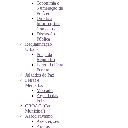
Toponímia e
Numeração de
Polícia
Direito à
Informação e
Contactos
Discussão
Pública
Requalificação
Urbana
Praça da
República
Largo da Feira |
Pereira
Julgados de Paz
Feiras e
Mercados
Mercado
Agenda das
Feiras
CROAC (Canil
Municipal)
Associativismo
Associações
Apoios