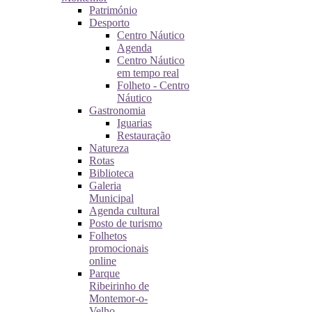
Património
Desporto
Centro Náutico
Agenda
Centro Náutico
em tempo real
Folheto - Centro
Náutico
Gastronomia
Iguarias
Restauração
Natureza
Rotas
Biblioteca
Galeria
Municipal
Agenda cultural
Posto de turismo
Folhetos
promocionais
online
Parque
Ribeirinho de
Montemor-o-
Velho