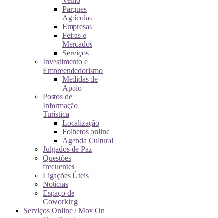
Velho
Parques
Agrícolas
Empresas
Feiras e
Mercados
Serviços
Investimento e
Empreendedorismo
Medidas de
Apoio
Postos de
Informação
Turística
Localização
Folhetos online
Agenda Cultural
Julgados de Paz
Questões
frequentes
Ligações Úteis
Notícias
Espaço de
Coworking
Serviços Online / Mov On