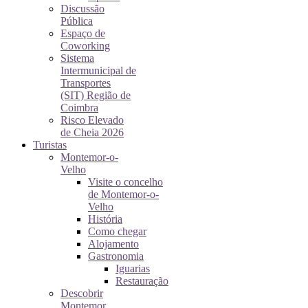
Discussão
Pública
Espaço de
Coworking
Sistema
Intermunicipal de
Transportes
(SIT) Região de
Coimbra
Risco Elevado
de Cheia 2026
Turistas
Montemor-o-
Velho
Visite o concelho
de Montemor-o-
Velho
História
Como chegar
Alojamento
Gastronomia
Iguarias
Restauração
Descobrir
Montemor