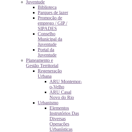
Juventude
Biblioteca
Parques de lazer
Promoção de
emprego / GIP /
SIPADES
Conselho
Municipal da
Juventude
Portal da
Juventude
Planeamento e
Gestão Territorial
Regeneração
Urbana
ARU Montemor-
o-Velho
ARU Casal
Novo do Rio
Urbanismo
Elementos
Instrutórios Das
Diversas
Operações
Urbanísticas