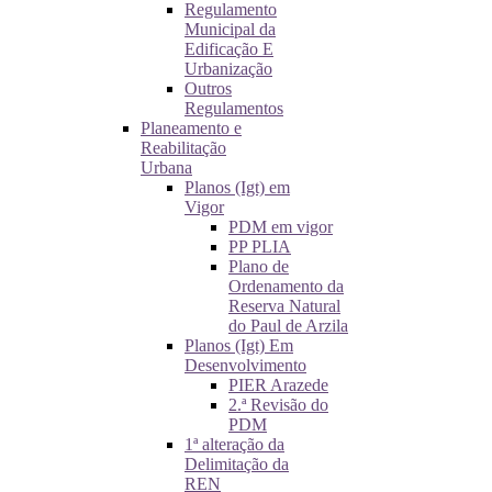
Regulamento
Municipal da
Edificação E
Urbanização
Outros
Regulamentos
Planeamento e
Reabilitação
Urbana
Planos (Igt) em
Vigor
PDM em vigor
PP PLIA
Plano de
Ordenamento da
Reserva Natural
do Paul de Arzila
Planos (Igt) Em
Desenvolvimento
PIER Arazede
2.ª Revisão do
PDM
1ª alteração da
Delimitação da
REN