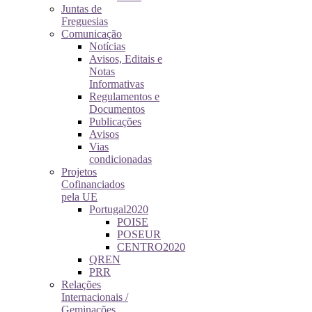
Juntas de
Freguesias
Comunicação
Notícias
Avisos, Editais e
Notas
Informativas
Regulamentos e
Documentos
Publicações
Avisos
Vias
condicionadas
Projetos
Cofinanciados
pela UE
Portugal2020
POISE
POSEUR
CENTRO2020
QREN
PRR
Relações
Internacionais /
Geminações