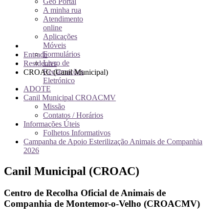
Geo Portal
A minha rua
Atendimento
online
Aplicações
Móveis
Formulários
Entrada
Livro de
Residentes
Reclamações
CROAC (Canil Municipal)
Eletrónico
ADOTE
Canil Municipal CROACMV
Missão
Contatos / Horários
Informações Úteis
Folhetos Informativos
Campanha de Apoio Esterilização Animais de Companhia
2026
Canil Municipal (CROAC)
Centro de Recolha Oficial de Animais de
Companhia de Montemor-o-Velho (CROACMV)