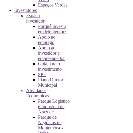
Espaços Verdes
Investidores
Espaço
investidor
Porquê investir
em Montemor?
Apoio ao
emprego
Apoio ao
investidor e
empreendedor
Guia para o
investimento
SIG
Plano Diretor
Municipal
Atividades
Económicas
Parque Logístico
e Industrial de
Arazede
Parque de
Negócios de
Montemor-o-