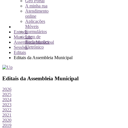
Geo Portal
A minha rua
Atendimento
online
Aplicações
Móveis
Formulários
Entrada
Livro de
Município
Reclamações
Assembleia Municipal
Eletrónico
Sessões
Editais
Editais da Assembleia Municipal
Editais da Assembleia Municipal
2026
2025
2024
2023
2022
2021
2020
2019