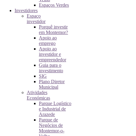
Espaços Verdes
Investidores
Espaço
investidor
Porquê investir
em Montemor?
Apoio ao
emprego
Apoio ao
investidor e
empreendedor
Guia para o
investimento
SIG
Plano Diretor
Municipal
Atividades
Económicas
Parque Logístico
e Industrial de
Arazede
Parque de
Negócios de
Montemor-o-