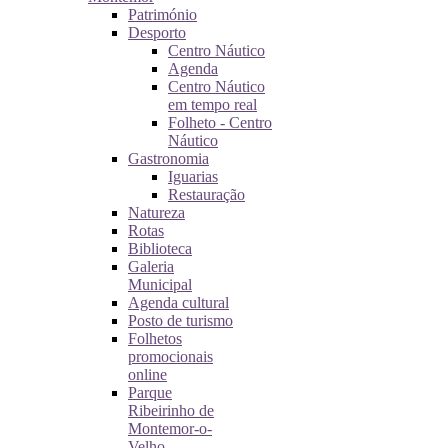
Património
Desporto
Centro Náutico
Agenda
Centro Náutico
em tempo real
Folheto - Centro
Náutico
Gastronomia
Iguarias
Restauração
Natureza
Rotas
Biblioteca
Galeria
Municipal
Agenda cultural
Posto de turismo
Folhetos
promocionais
online
Parque
Ribeirinho de
Montemor-o-
Velho