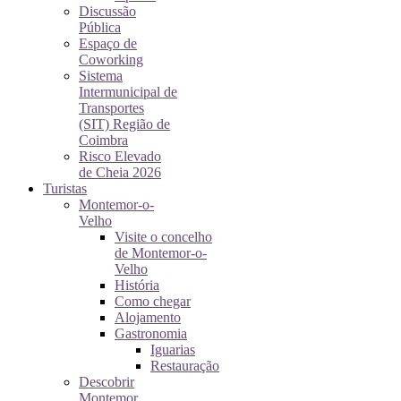
Discussão
Pública
Espaço de
Coworking
Sistema
Intermunicipal de
Transportes
(SIT) Região de
Coimbra
Risco Elevado
de Cheia 2026
Turistas
Montemor-o-
Velho
Visite o concelho
de Montemor-o-
Velho
História
Como chegar
Alojamento
Gastronomia
Iguarias
Restauração
Descobrir
Montemor