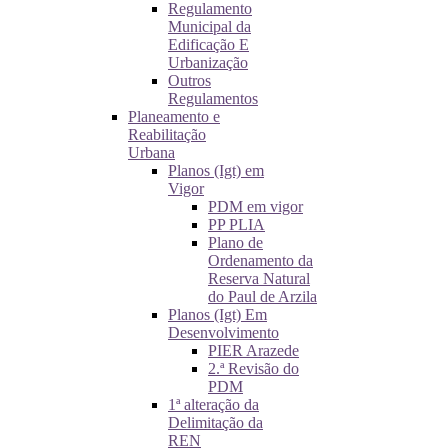
Regulamento
Municipal da
Edificação E
Urbanização
Outros
Regulamentos
Planeamento e
Reabilitação
Urbana
Planos (Igt) em
Vigor
PDM em vigor
PP PLIA
Plano de
Ordenamento da
Reserva Natural
do Paul de Arzila
Planos (Igt) Em
Desenvolvimento
PIER Arazede
2.ª Revisão do
PDM
1ª alteração da
Delimitação da
REN