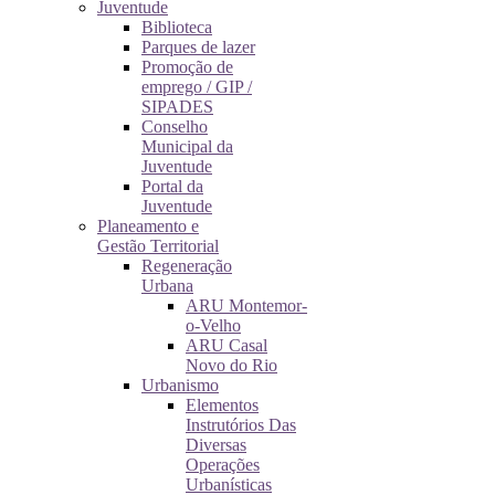
Juventude
Biblioteca
Parques de lazer
Promoção de
emprego / GIP /
SIPADES
Conselho
Municipal da
Juventude
Portal da
Juventude
Planeamento e
Gestão Territorial
Regeneração
Urbana
ARU Montemor-
o-Velho
ARU Casal
Novo do Rio
Urbanismo
Elementos
Instrutórios Das
Diversas
Operações
Urbanísticas