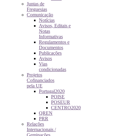
Juntas de
Freguesias
Comunicação
Notícias
Avisos, Editais e
Notas
Informativas
Regulamentos e
Documentos
Publicações
Avisos
Vias
condicionadas
Projetos
Cofinanciados
pela UE
Portugal2020
POISE
POSEUR
CENTRO2020
QREN
PRR
Relações
Internacionais /
Geminações