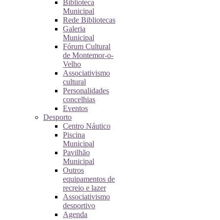
Biblioteca
Municipal
Rede Bibliotecas
Galeria
Municipal
Fórum Cultural
de Montemor-o-
Velho
Associativismo
cultural
Personalidades
concelhias
Eventos
Desporto
Centro Náutico
Piscina
Municipal
Pavilhão
Municipal
Outros
equipamentos de
recreio e lazer
Associativismo
desportivo
Agenda