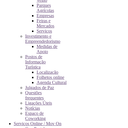
Velho
Parques
Agrícolas
Empresas
Feiras e
Mercados
Serviços
Investimento e
Empreendedorismo
Medidas de
Apoio
Postos de
Informação
Turística
Localização
Folhetos online
Agenda Cultural
Julgados de Paz
Questões
frequentes
Ligações Úteis
Notícias
Espaço de
Coworking
Serviços Online / Mov On