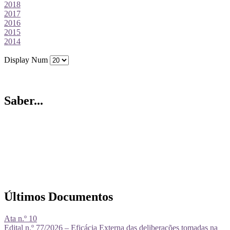
2018
2017
2016
2015
2014
Display Num
Saber...
Últimos Documentos
Ata n.º 10
Edital n.º 77/2026 – Eficácia Externa das deliberações tomadas na