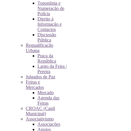
Toponímia e
Numeração de
Polícia
Direito à
Informação e
Contactos
Discussão
Pública
Requalificação
Urbana
Praça da
República
Largo da Feira |
Pereira
Julgados de Paz
Feiras e
Mercados
Mercado
Agenda das
Feiras
CROAC (Canil
Municipal)
Associativismo
Associações
Apoios