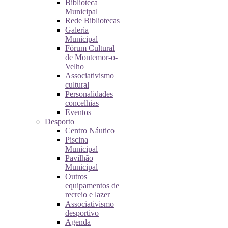
Biblioteca
Municipal
Rede Bibliotecas
Galeria
Municipal
Fórum Cultural
de Montemor-o-
Velho
Associativismo
cultural
Personalidades
concelhias
Eventos
Desporto
Centro Náutico
Piscina
Municipal
Pavilhão
Municipal
Outros
equipamentos de
recreio e lazer
Associativismo
desportivo
Agenda