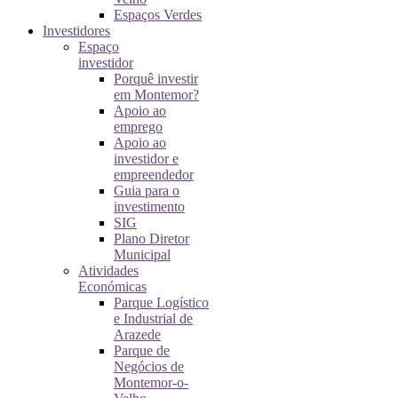
Espaços Verdes
Investidores
Espaço
investidor
Porquê investir
em Montemor?
Apoio ao
emprego
Apoio ao
investidor e
empreendedor
Guia para o
investimento
SIG
Plano Diretor
Municipal
Atividades
Económicas
Parque Logístico
e Industrial de
Arazede
Parque de
Negócios de
Montemor-o-