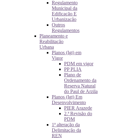
Regulamento
Municipal da
Edificação E
Urbanização
Outros
Regulamentos
Planeamento e
Reabilitação
Urbana
Planos (Igt) em
Vigor
PDM em vigor
PP PLIA
Plano de
Ordenamento da
Reserva Natural
do Paul de Arzila
Planos (Igt) Em
Desenvolvimento
PIER Arazede
2.ª Revisão do
PDM
1ª alteração da
Delimitação da
REN