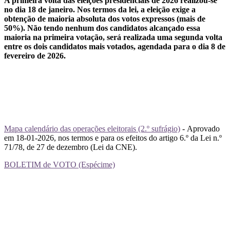
A primeira volta das eleições presidenciais de 2026 realizou-se
no dia 18 de janeiro. Nos termos da lei, a eleição exige a
obtenção de maioria absoluta dos votos expressos (mais de
50%). Não tendo nenhum dos candidatos alcançado essa
maioria na primeira votação, será realizada uma segunda volta
entre os dois candidatos mais votados, agendada para o dia 8 de
fevereiro de 2026.
Mapa calendário das operações eleitorais (2.º sufrágio)
-
Aprovado
em 18-01-2026, nos termos e para os efeitos do artigo 6.º da Lei n.º
71/78, de 27 de dezembro (Lei da CNE).
BOLETIM de VOTO (Espécime)