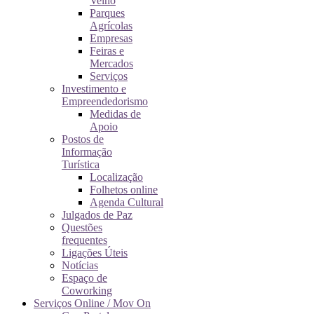
Velho
Parques
Agrícolas
Empresas
Feiras e
Mercados
Serviços
Investimento e
Empreendedorismo
Medidas de
Apoio
Postos de
Informação
Turística
Localização
Folhetos online
Agenda Cultural
Julgados de Paz
Questões
frequentes
Ligações Úteis
Notícias
Espaço de
Coworking
Serviços Online / Mov On