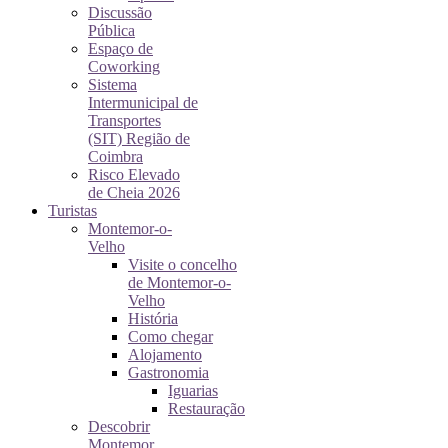
Discussão
Pública
Espaço de
Coworking
Sistema
Intermunicipal de
Transportes
(SIT) Região de
Coimbra
Risco Elevado
de Cheia 2026
Turistas
Montemor-o-
Velho
Visite o concelho
de Montemor-o-
Velho
História
Como chegar
Alojamento
Gastronomia
Iguarias
Restauração
Descobrir
Montemor