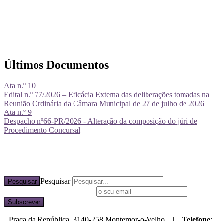
Últimos Documentos
Ata n.º 10
Edital n.º 77/2026 – Eficácia Externa das deliberações tomadas na
Reunião Ordinária da Câmara Municipal de 27 de julho de 2026
Ata n.º 9
Despacho nº66-PR/2026 - Alteração da composição do júri de
Procedimento Concursal
Pesquisar
Pesquisar
Subscreva a nossa newsletter
Praça da República, 3140-258 Montemor-o-Velho |
Telefone
: