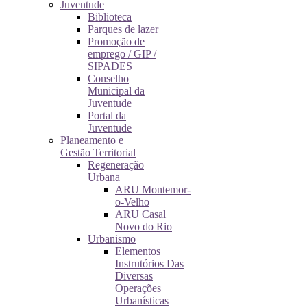
Juventude
Biblioteca
Parques de lazer
Promoção de
emprego / GIP /
SIPADES
Conselho
Municipal da
Juventude
Portal da
Juventude
Planeamento e
Gestão Territorial
Regeneração
Urbana
ARU Montemor-
o-Velho
ARU Casal
Novo do Rio
Urbanismo
Elementos
Instrutórios Das
Diversas
Operações
Urbanísticas