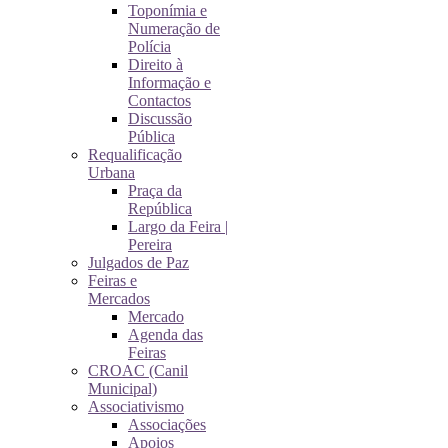
Toponímia e
Numeração de
Polícia
Direito à
Informação e
Contactos
Discussão
Pública
Requalificação
Urbana
Praça da
República
Largo da Feira |
Pereira
Julgados de Paz
Feiras e
Mercados
Mercado
Agenda das
Feiras
CROAC (Canil
Municipal)
Associativismo
Associações
Apoios