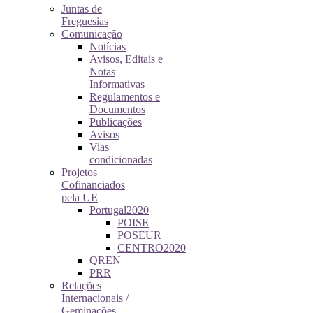
Juntas de
Freguesias
Comunicação
Notícias
Avisos, Editais e
Notas
Informativas
Regulamentos e
Documentos
Publicações
Avisos
Vias
condicionadas
Projetos
Cofinanciados
pela UE
Portugal2020
POISE
POSEUR
CENTRO2020
QREN
PRR
Relações
Internacionais /
Geminações