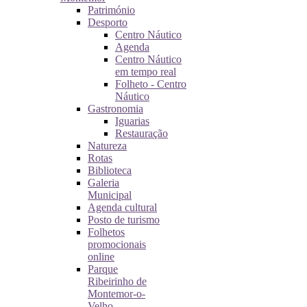
Património
Desporto
Centro Náutico
Agenda
Centro Náutico
em tempo real
Folheto - Centro
Náutico
Gastronomia
Iguarias
Restauração
Natureza
Rotas
Biblioteca
Galeria
Municipal
Agenda cultural
Posto de turismo
Folhetos
promocionais
online
Parque
Ribeirinho de
Montemor-o-
Velho