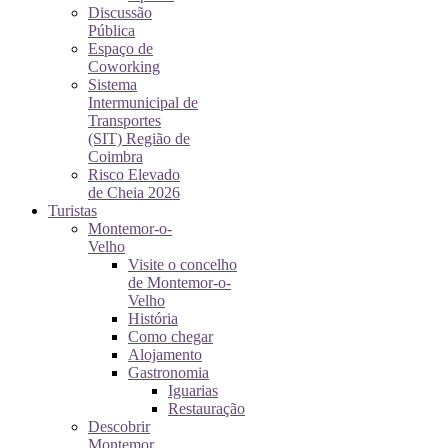
Discussão
Pública
Espaço de
Coworking
Sistema
Intermunicipal de
Transportes
(SIT) Região de
Coimbra
Risco Elevado
de Cheia 2026
Turistas
Montemor-o-
Velho
Visite o concelho
de Montemor-o-
Velho
História
Como chegar
Alojamento
Gastronomia
Iguarias
Restauração
Descobrir
Montemor