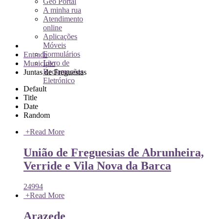
Geo Portal
A minha rua
Atendimento
online
Aplicações
Móveis
Formulários
Entrada
Livro de
Município
Reclamações
Juntas de Freguesias
Eletrónico
Default
Title
Date
Random
+
Read More
União de Freguesias de Abrunheira,
Verride e Vila Nova da Barca
24994
+
Read More
Arazede