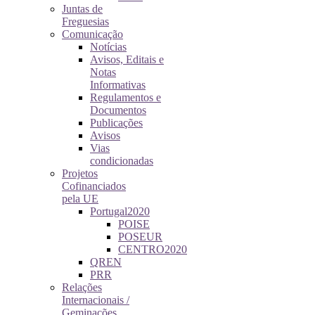
Juntas de
Freguesias
Comunicação
Notícias
Avisos, Editais e
Notas
Informativas
Regulamentos e
Documentos
Publicações
Avisos
Vias
condicionadas
Projetos
Cofinanciados
pela UE
Portugal2020
POISE
POSEUR
CENTRO2020
QREN
PRR
Relações
Internacionais /
Geminações