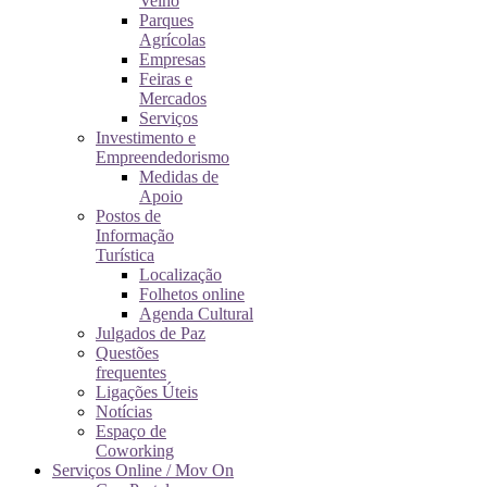
Velho
Parques
Agrícolas
Empresas
Feiras e
Mercados
Serviços
Investimento e
Empreendedorismo
Medidas de
Apoio
Postos de
Informação
Turística
Localização
Folhetos online
Agenda Cultural
Julgados de Paz
Questões
frequentes
Ligações Úteis
Notícias
Espaço de
Coworking
Serviços Online / Mov On