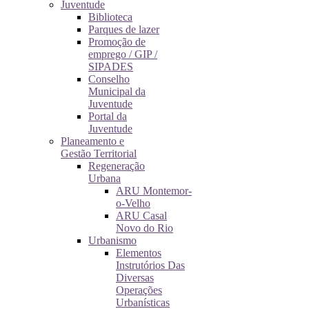
Juventude
Biblioteca
Parques de lazer
Promoção de
emprego / GIP /
SIPADES
Conselho
Municipal da
Juventude
Portal da
Juventude
Planeamento e
Gestão Territorial
Regeneração
Urbana
ARU Montemor-
o-Velho
ARU Casal
Novo do Rio
Urbanismo
Elementos
Instrutórios Das
Diversas
Operações
Urbanísticas