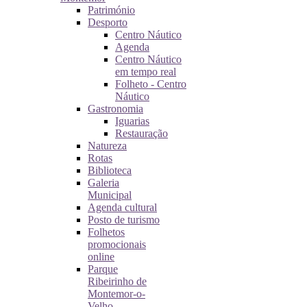
Património
Desporto
Centro Náutico
Agenda
Centro Náutico
em tempo real
Folheto - Centro
Náutico
Gastronomia
Iguarias
Restauração
Natureza
Rotas
Biblioteca
Galeria
Municipal
Agenda cultural
Posto de turismo
Folhetos
promocionais
online
Parque
Ribeirinho de
Montemor-o-
Velho