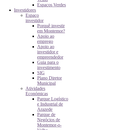
Espaços Verdes
Investidores
Espaço
investidor
Porquê investir
em Montemor?
Apoio ao
emprego
Apoio ao
investidor e
empreendedor
Guia para o
investimento
SIG
Plano Diretor
Municipal
Atividades
Económicas
Parque Logístico
e Industrial de
Arazede
Parque de
Negócios de
Montemor-o-