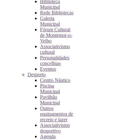
Biblioteca
Municipal
Rede Bibliotecas
Galeria
Municipal
Fórum Cultural
de Montemor-o-
Velho
Associativismo
cultural
Personalidades
concelhias
Eventos
Desporto
Centro Náutico
Piscina
Municipal
Pavilhão
Municipal
Outros
equipamentos de
recreio e lazer
Associativismo
desportivo
Agenda