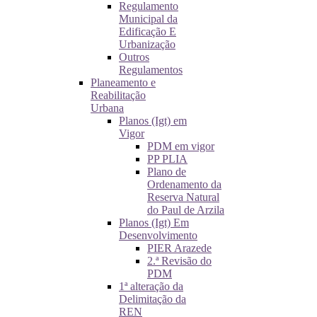
Regulamento
Municipal da
Edificação E
Urbanização
Outros
Regulamentos
Planeamento e
Reabilitação
Urbana
Planos (Igt) em
Vigor
PDM em vigor
PP PLIA
Plano de
Ordenamento da
Reserva Natural
do Paul de Arzila
Planos (Igt) Em
Desenvolvimento
PIER Arazede
2.ª Revisão do
PDM
1ª alteração da
Delimitação da
REN