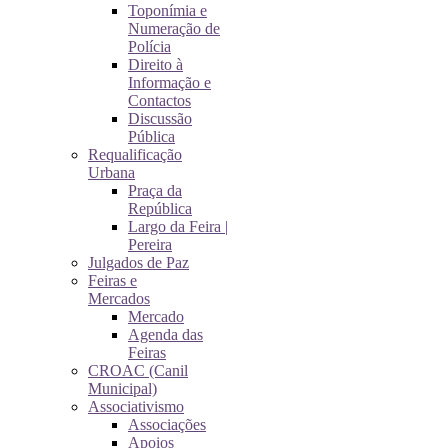
Toponímia e
Numeração de
Polícia
Direito à
Informação e
Contactos
Discussão
Pública
Requalificação
Urbana
Praça da
República
Largo da Feira |
Pereira
Julgados de Paz
Feiras e
Mercados
Mercado
Agenda das
Feiras
CROAC (Canil
Municipal)
Associativismo
Associações
Apoios