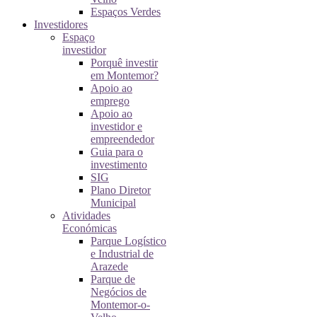
Espaços Verdes
Investidores
Espaço
investidor
Porquê investir
em Montemor?
Apoio ao
emprego
Apoio ao
investidor e
empreendedor
Guia para o
investimento
SIG
Plano Diretor
Municipal
Atividades
Económicas
Parque Logístico
e Industrial de
Arazede
Parque de
Negócios de
Montemor-o-