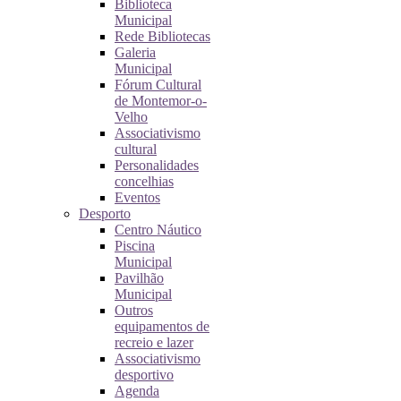
Biblioteca
Municipal
Rede Bibliotecas
Galeria
Municipal
Fórum Cultural
de Montemor-o-
Velho
Associativismo
cultural
Personalidades
concelhias
Eventos
Desporto
Centro Náutico
Piscina
Municipal
Pavilhão
Municipal
Outros
equipamentos de
recreio e lazer
Associativismo
desportivo
Agenda