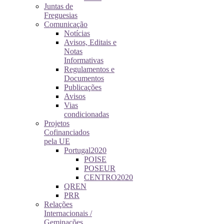
Juntas de
Freguesias
Comunicação
Notícias
Avisos, Editais e
Notas
Informativas
Regulamentos e
Documentos
Publicações
Avisos
Vias
condicionadas
Projetos
Cofinanciados
pela UE
Portugal2020
POISE
POSEUR
CENTRO2020
QREN
PRR
Relações
Internacionais /
Geminações