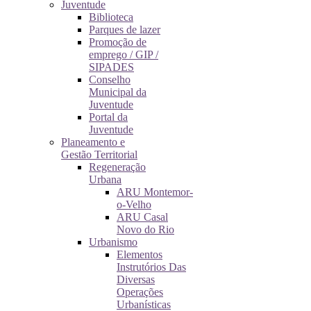
Juventude
Biblioteca
Parques de lazer
Promoção de
emprego / GIP /
SIPADES
Conselho
Municipal da
Juventude
Portal da
Juventude
Planeamento e
Gestão Territorial
Regeneração
Urbana
ARU Montemor-
o-Velho
ARU Casal
Novo do Rio
Urbanismo
Elementos
Instrutórios Das
Diversas
Operações
Urbanísticas