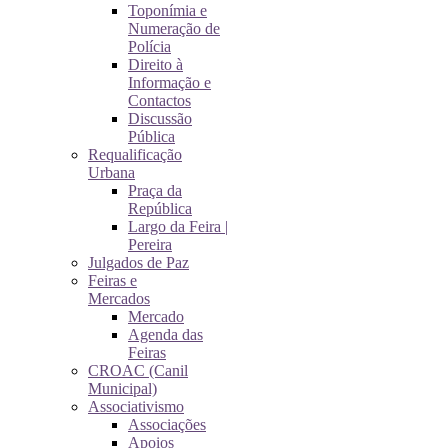
Toponímia e
Numeração de
Polícia
Direito à
Informação e
Contactos
Discussão
Pública
Requalificação
Urbana
Praça da
República
Largo da Feira |
Pereira
Julgados de Paz
Feiras e
Mercados
Mercado
Agenda das
Feiras
CROAC (Canil
Municipal)
Associativismo
Associações
Apoios