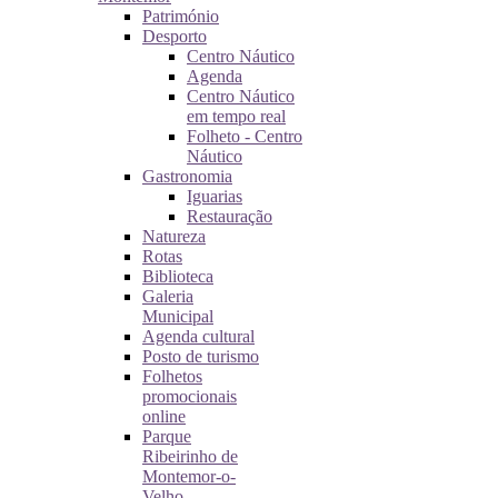
Património
Desporto
Centro Náutico
Agenda
Centro Náutico
em tempo real
Folheto - Centro
Náutico
Gastronomia
Iguarias
Restauração
Natureza
Rotas
Biblioteca
Galeria
Municipal
Agenda cultural
Posto de turismo
Folhetos
promocionais
online
Parque
Ribeirinho de
Montemor-o-
Velho