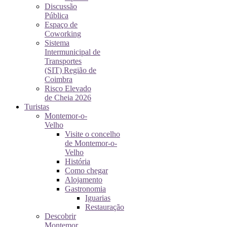
Discussão
Pública
Espaço de
Coworking
Sistema
Intermunicipal de
Transportes
(SIT) Região de
Coimbra
Risco Elevado
de Cheia 2026
Turistas
Montemor-o-
Velho
Visite o concelho
de Montemor-o-
Velho
História
Como chegar
Alojamento
Gastronomia
Iguarias
Restauração
Descobrir
Montemor