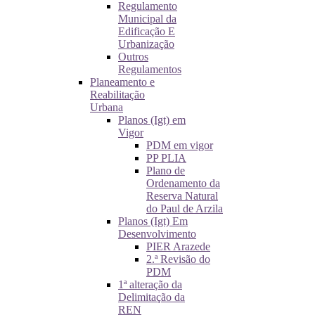
Regulamento
Municipal da
Edificação E
Urbanização
Outros
Regulamentos
Planeamento e
Reabilitação
Urbana
Planos (Igt) em
Vigor
PDM em vigor
PP PLIA
Plano de
Ordenamento da
Reserva Natural
do Paul de Arzila
Planos (Igt) Em
Desenvolvimento
PIER Arazede
2.ª Revisão do
PDM
1ª alteração da
Delimitação da
REN