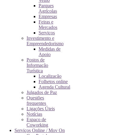
Velho
Parques
Agrícolas
Empresas
Feiras e
Mercados
Serviços
Investimento e
Empreendedorismo
Medidas de
Apoio
Postos de
Informação
Turística
Localização
Folhetos online
Agenda Cultural
Julgados de Paz
Questões
frequentes
Ligações Úteis
Notícias
Espaço de
Coworking
Serviços Online / Mov On