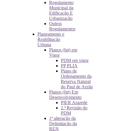
Regulamento
Municipal da
Edificação E
Urbanização
Outros
Regulamentos
Planeamento e
Reabilitação
Urbana
Planos (Igt) em
Vigor
PDM em vigor
PP PLIA
Plano de
Ordenamento da
Reserva Natural
do Paul de Arzila
Planos (Igt) Em
Desenvolvimento
PIER Arazede
2.ª Revisão do
PDM
1ª alteração da
Delimitação da
REN