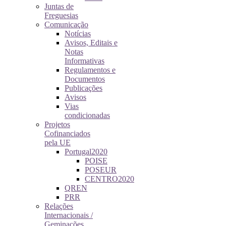
Juntas de
Freguesias
Comunicação
Notícias
Avisos, Editais e
Notas
Informativas
Regulamentos e
Documentos
Publicações
Avisos
Vias
condicionadas
Projetos
Cofinanciados
pela UE
Portugal2020
POISE
POSEUR
CENTRO2020
QREN
PRR
Relações
Internacionais /
Geminações