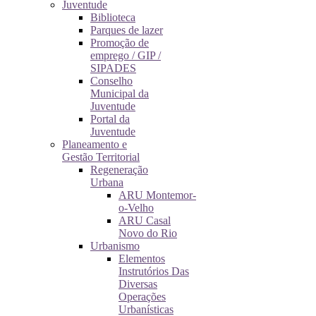
Juventude
Biblioteca
Parques de lazer
Promoção de
emprego / GIP /
SIPADES
Conselho
Municipal da
Juventude
Portal da
Juventude
Planeamento e
Gestão Territorial
Regeneração
Urbana
ARU Montemor-
o-Velho
ARU Casal
Novo do Rio
Urbanismo
Elementos
Instrutórios Das
Diversas
Operações
Urbanísticas