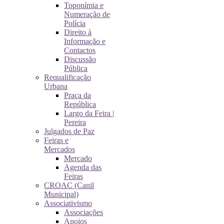
Toponímia e
Numeração de
Polícia
Direito à
Informação e
Contactos
Discussão
Pública
Requalificação
Urbana
Praça da
República
Largo da Feira |
Pereira
Julgados de Paz
Feiras e
Mercados
Mercado
Agenda das
Feiras
CROAC (Canil
Municipal)
Associativismo
Associações
Apoios