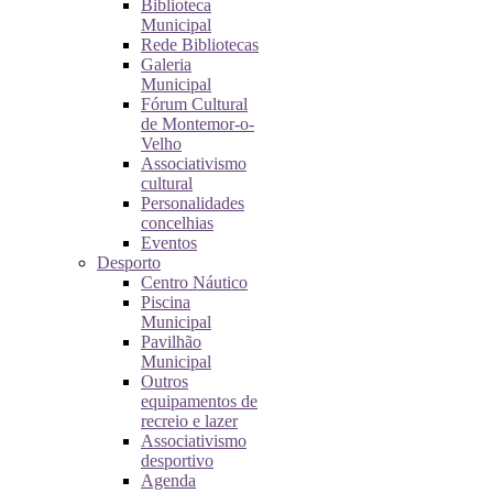
Biblioteca
Municipal
Rede Bibliotecas
Galeria
Municipal
Fórum Cultural
de Montemor-o-
Velho
Associativismo
cultural
Personalidades
concelhias
Eventos
Desporto
Centro Náutico
Piscina
Municipal
Pavilhão
Municipal
Outros
equipamentos de
recreio e lazer
Associativismo
desportivo
Agenda