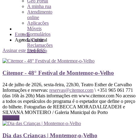
Geo Portal
A minha rua
Atendimento
online
Aplicações
Móveis
Formulários
Entrada
Livro de
Agenda Cultural
Reclamações
Assinar este feed RSS
Eletrónico
Citemor - 48° Festival de Montemor-o-Velho
24 de julho de 2026, sexta-feira, 22h30, Teatro Esther de Carvalho
Informações e reservas:
reservas@citemor.com
\ +351 965 061 771
(das 16h às 20h) Mais informações em www.citemor.com No acesso
a todos os espetáculos do programa é o espetador que define o preço
do bilhete. Fotografias de REBECCA MORADALIZADEH e
SILVANA MONTEIRO / Galeria Municipal do Porto
Ler mais
Dia das Crianças | Montemor-o-Velho