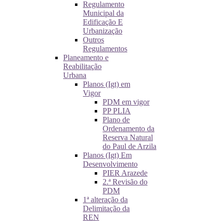
Regulamento
Municipal da
Edificação E
Urbanização
Outros
Regulamentos
Planeamento e
Reabilitação
Urbana
Planos (Igt) em
Vigor
PDM em vigor
PP PLIA
Plano de
Ordenamento da
Reserva Natural
do Paul de Arzila
Planos (Igt) Em
Desenvolvimento
PIER Arazede
2.ª Revisão do
PDM
1ª alteração da
Delimitação da
REN