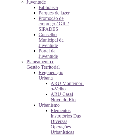
Juventude
Biblioteca
Parques de lazer
Promoção de
emprego / GIP /
SIPADES
Conselho
Municipal da
Juventude
Portal da
Juventude
Planeamento e
Gestão Territorial
Regeneração
Urbana
ARU Montemor-
o-Velho
ARU Casal
Novo do Rio
Urbanismo
Elementos
Instrutórios Das
Diversas
Operações
Urbanísticas