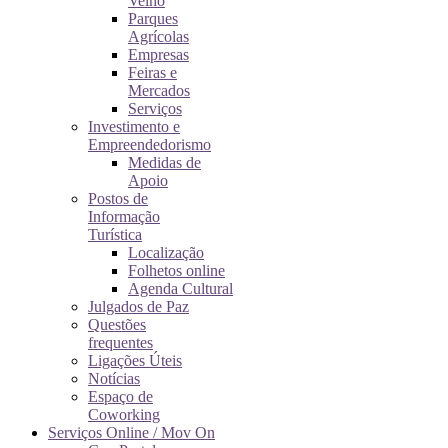
Velho
Parques
Agrícolas
Empresas
Feiras e
Mercados
Serviços
Investimento e
Empreendedorismo
Medidas de
Apoio
Postos de
Informação
Turística
Localização
Folhetos online
Agenda Cultural
Julgados de Paz
Questões
frequentes
Ligações Úteis
Notícias
Espaço de
Coworking
Serviços Online / Mov On