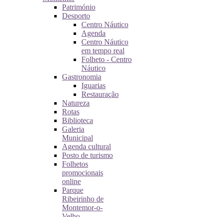
Património
Desporto
Centro Náutico
Agenda
Centro Náutico
em tempo real
Folheto - Centro
Náutico
Gastronomia
Iguarias
Restauração
Natureza
Rotas
Biblioteca
Galeria
Municipal
Agenda cultural
Posto de turismo
Folhetos
promocionais
online
Parque
Ribeirinho de
Montemor-o-
Velho