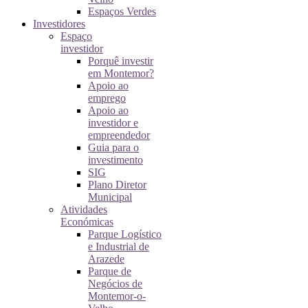
Espaços Verdes
Investidores
Espaço
investidor
Porquê investir
em Montemor?
Apoio ao
emprego
Apoio ao
investidor e
empreendedor
Guia para o
investimento
SIG
Plano Diretor
Municipal
Atividades
Económicas
Parque Logístico
e Industrial de
Arazede
Parque de
Negócios de
Montemor-o-