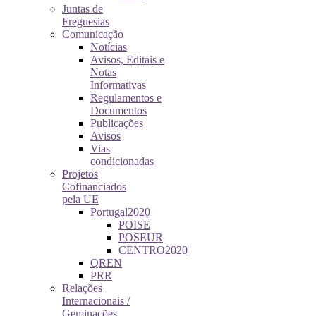
Juntas de
Freguesias
Comunicação
Notícias
Avisos, Editais e
Notas
Informativas
Regulamentos e
Documentos
Publicações
Avisos
Vias
condicionadas
Projetos
Cofinanciados
pela UE
Portugal2020
POISE
POSEUR
CENTRO2020
QREN
PRR
Relações
Internacionais /
Geminações