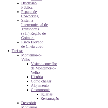
Discussão
Pública
Espaço de
Coworking
Sistema
Intermunicipal de
Transportes
(SIT) Região de
Coimbra
Risco Elevado
de Cheia 2026
Turistas
Montemor-o-
Velho
Visite o concelho
de Montemor-o-
Velho
História
Como chegar
Alojamento
Gastronomia
Iguarias
Restauração
Descobrir
Montemor