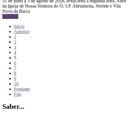
31 de julho a 3 de agosto de 2026, sexta-feira a segunda-feira, Adro
da Igreja de Nossa Senhora do Ó, UF Abrunheira, Verride e Vila
Nova da Barca
Ler mais
Início
Anterior
1
2
3
4
5
6
7
8
9
10
Seguinte
Fim
Saber...