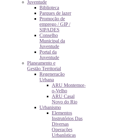
Juventude
Biblioteca
Parques de lazer
Promoção de
emprego / GIP /
SIPADES
Conselho
Municipal da
Juventude
Portal da
Juventude
Planeamento e
Gestão Territorial
Regeneração
Urbana
ARU Montemor-
o-Velho
ARU Casal
Novo do Rio
Urbanismo
Elementos
Instrutórios Das
Diversas
Operações
Urbanísticas