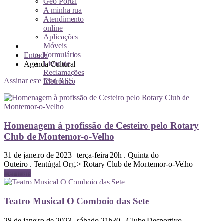
Geo Portal
A minha rua
Atendimento
online
Aplicações
Móveis
Formulários
Entrada
Livro de
Agenda Cultural
Reclamações
Assinar este feed RSS
Eletrónico
Homenagem à profissão de Cesteiro pelo Rotary
Club de Montemor-o-Velho
31 de janeiro de 2023 | terça-feira 20h . Quinta do
Outeiro . Tentúgal Org.> Rotary Club de Montemor-o-Velho
Ler mais
Teatro Musical O Comboio das Sete
28 de janeiro de 2023 | sábado 21h30 . Clube Desportivo