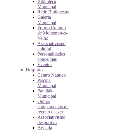
Biblioteca
Municipal
Rede Bibliotecas
Galeria
Municipal
Fórum Cultural
de Montemor-o-
Velho
Associativismo
cultural
Personalidades
concelhias
Eventos
Desporto
Centro Náutico
Piscina
Municipal
Pavilhão
Municipal
Outros
equipamentos de
recreio e lazer
Associativismo
desportivo
Agenda