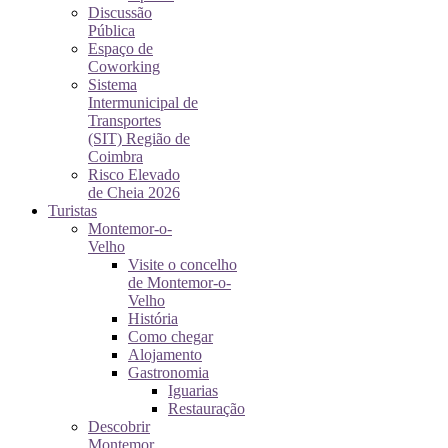
Discussão
Pública
Espaço de
Coworking
Sistema
Intermunicipal de
Transportes
(SIT) Região de
Coimbra
Risco Elevado
de Cheia 2026
Turistas
Montemor-o-
Velho
Visite o concelho
de Montemor-o-
Velho
História
Como chegar
Alojamento
Gastronomia
Iguarias
Restauração
Descobrir
Montemor