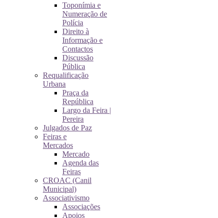
Toponímia e
Numeração de
Polícia
Direito à
Informação e
Contactos
Discussão
Pública
Requalificação
Urbana
Praça da
República
Largo da Feira |
Pereira
Julgados de Paz
Feiras e
Mercados
Mercado
Agenda das
Feiras
CROAC (Canil
Municipal)
Associativismo
Associações
Apoios