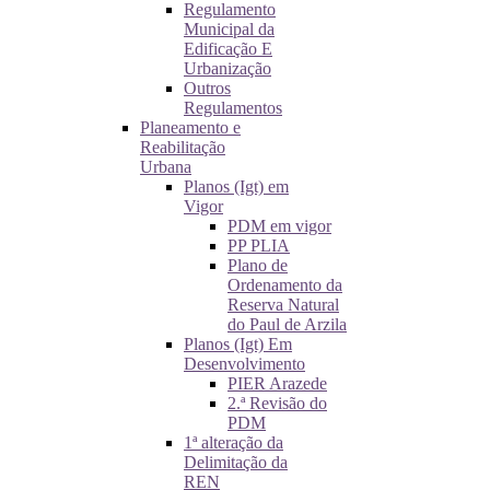
Regulamento
Municipal da
Edificação E
Urbanização
Outros
Regulamentos
Planeamento e
Reabilitação
Urbana
Planos (Igt) em
Vigor
PDM em vigor
PP PLIA
Plano de
Ordenamento da
Reserva Natural
do Paul de Arzila
Planos (Igt) Em
Desenvolvimento
PIER Arazede
2.ª Revisão do
PDM
1ª alteração da
Delimitação da
REN