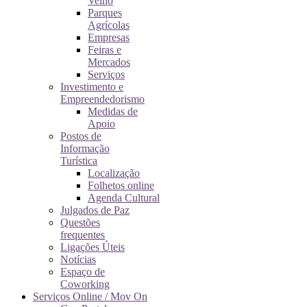
Velho
Parques
Agrícolas
Empresas
Feiras e
Mercados
Serviços
Investimento e
Empreendedorismo
Medidas de
Apoio
Postos de
Informação
Turística
Localização
Folhetos online
Agenda Cultural
Julgados de Paz
Questões
frequentes
Ligações Úteis
Notícias
Espaço de
Coworking
Serviços Online / Mov On