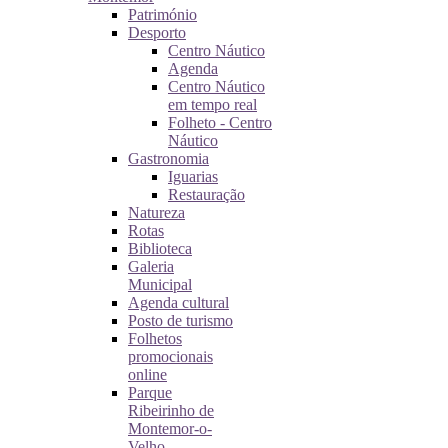
Património
Desporto
Centro Náutico
Agenda
Centro Náutico
em tempo real
Folheto - Centro
Náutico
Gastronomia
Iguarias
Restauração
Natureza
Rotas
Biblioteca
Galeria
Municipal
Agenda cultural
Posto de turismo
Folhetos
promocionais
online
Parque
Ribeirinho de
Montemor-o-
Velho