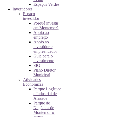
Espaços Verdes
Investidores
Espaço
investidor
Porquê investir
em Montemor?
Apoio ao
emprego
Apoio ao
investidor e
empreendedor
Guia para o
investimento
SIG
Plano Diretor
Municipal
Atividades
Económicas
Parque Logístico
e Industrial de
Arazede
Parque de
Negócios de
Montemor-o-