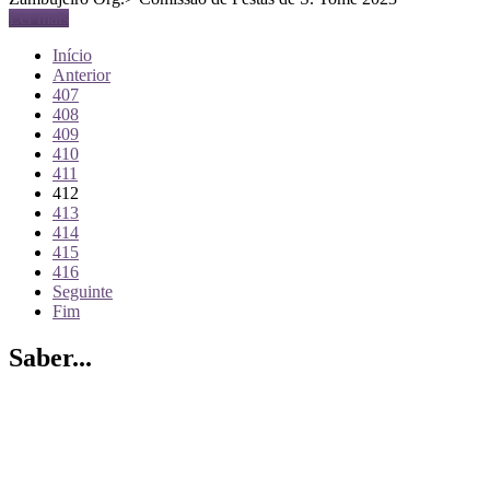
Ler mais
Início
Anterior
407
408
409
410
411
412
413
414
415
416
Seguinte
Fim
Saber...