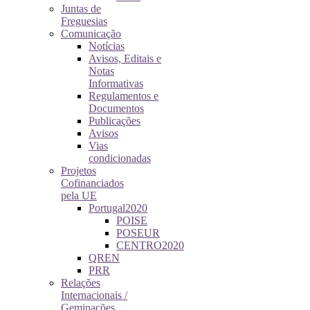
Juntas de
Freguesias
Comunicação
Notícias
Avisos, Editais e
Notas
Informativas
Regulamentos e
Documentos
Publicações
Avisos
Vias
condicionadas
Projetos
Cofinanciados
pela UE
Portugal2020
POISE
POSEUR
CENTRO2020
QREN
PRR
Relações
Internacionais /
Geminações