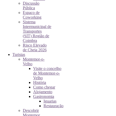
Discussão
Pública
Espaço de
Coworking
Sistema
Intermunicipal de
Transportes
(SIT) Região de
Coimbra
Risco Elevado
de Cheia 2026
Turistas
Montemor-o-
Velho
Visite o concelho
de Montemor-o-
Velho
História
Como chegar
Alojamento
Gastronomia
Iguarias
Restauração
Descobrir
Montemor