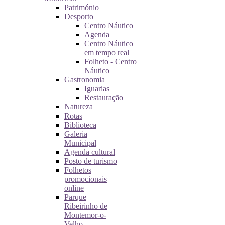
Património
Desporto
Centro Náutico
Agenda
Centro Náutico
em tempo real
Folheto - Centro
Náutico
Gastronomia
Iguarias
Restauração
Natureza
Rotas
Biblioteca
Galeria
Municipal
Agenda cultural
Posto de turismo
Folhetos
promocionais
online
Parque
Ribeirinho de
Montemor-o-
Velho