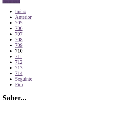
Ler mais
Início
Anterior
705
706
707
708
709
710
711
712
713
714
Seguinte
Fim
Saber...