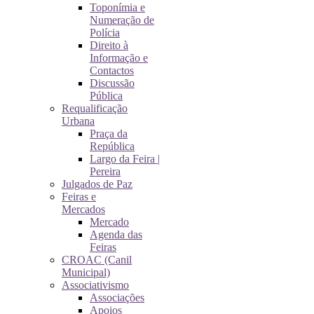
Toponímia e
Numeração de
Polícia
Direito à
Informação e
Contactos
Discussão
Pública
Requalificação
Urbana
Praça da
República
Largo da Feira |
Pereira
Julgados de Paz
Feiras e
Mercados
Mercado
Agenda das
Feiras
CROAC (Canil
Municipal)
Associativismo
Associações
Apoios