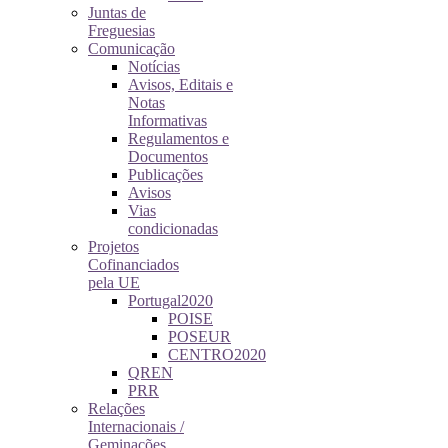
Juntas de
Freguesias
Comunicação
Notícias
Avisos, Editais e
Notas
Informativas
Regulamentos e
Documentos
Publicações
Avisos
Vias
condicionadas
Projetos
Cofinanciados
pela UE
Portugal2020
POISE
POSEUR
CENTRO2020
QREN
PRR
Relações
Internacionais /
Geminações