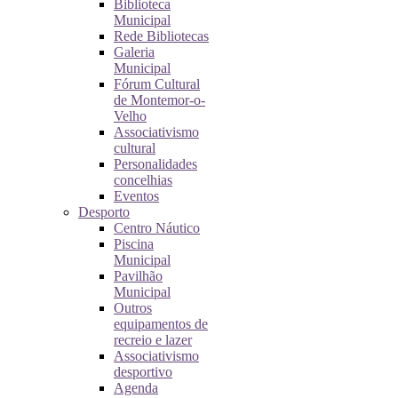
Biblioteca
Municipal
Rede Bibliotecas
Galeria
Municipal
Fórum Cultural
de Montemor-o-
Velho
Associativismo
cultural
Personalidades
concelhias
Eventos
Desporto
Centro Náutico
Piscina
Municipal
Pavilhão
Municipal
Outros
equipamentos de
recreio e lazer
Associativismo
desportivo
Agenda