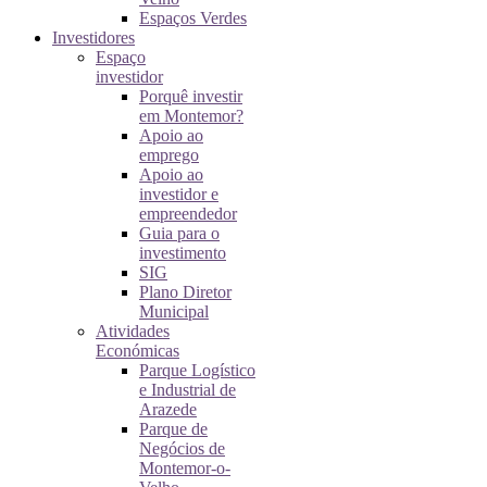
Espaços Verdes
Investidores
Espaço
investidor
Porquê investir
em Montemor?
Apoio ao
emprego
Apoio ao
investidor e
empreendedor
Guia para o
investimento
SIG
Plano Diretor
Municipal
Atividades
Económicas
Parque Logístico
e Industrial de
Arazede
Parque de
Negócios de
Montemor-o-