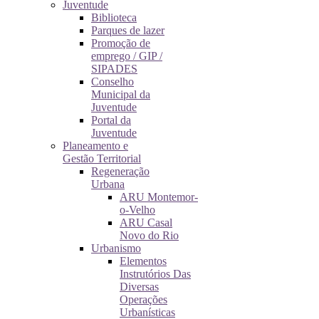
Juventude
Biblioteca
Parques de lazer
Promoção de
emprego / GIP /
SIPADES
Conselho
Municipal da
Juventude
Portal da
Juventude
Planeamento e
Gestão Territorial
Regeneração
Urbana
ARU Montemor-
o-Velho
ARU Casal
Novo do Rio
Urbanismo
Elementos
Instrutórios Das
Diversas
Operações
Urbanísticas