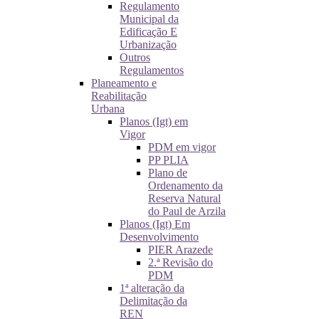
Regulamento
Municipal da
Edificação E
Urbanização
Outros
Regulamentos
Planeamento e
Reabilitação
Urbana
Planos (Igt) em
Vigor
PDM em vigor
PP PLIA
Plano de
Ordenamento da
Reserva Natural
do Paul de Arzila
Planos (Igt) Em
Desenvolvimento
PIER Arazede
2.ª Revisão do
PDM
1ª alteração da
Delimitação da
REN