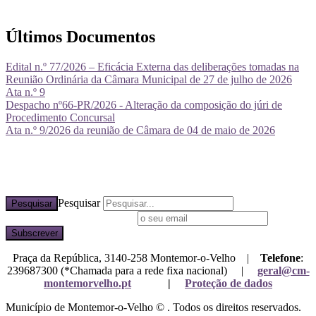
Últimos Documentos
Edital n.º 77/2026 – Eficácia Externa das deliberações tomadas na
Reunião Ordinária da Câmara Municipal de 27 de julho de 2026
Ata n.º 9
Despacho nº66-PR/2026 - Alteração da composição do júri de
Procedimento Concursal
Ata n.º 9/2026 da reunião de Câmara de 04 de maio de 2026
Pesquisar
Pesquisar
Subscreva a nossa newsletter
Praça da República, 3140-258 Montemor-o-Velho |
Telefone
:
239687300 (*Chamada para a rede fixa nacional) |
geral@cm-
montemorvelho.pt
|
Proteção de dados
Município de Montemor-o-Velho © . Todos os direitos reservados.