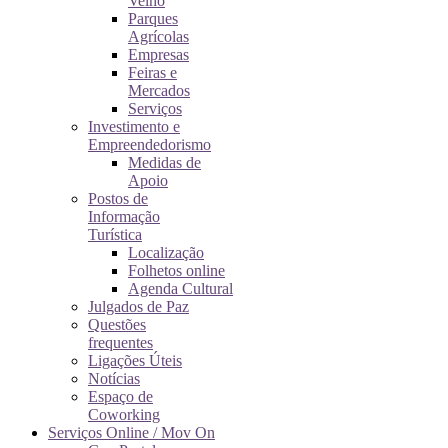
Velho
Parques
Agrícolas
Empresas
Feiras e
Mercados
Serviços
Investimento e
Empreendedorismo
Medidas de
Apoio
Postos de
Informação
Turística
Localização
Folhetos online
Agenda Cultural
Julgados de Paz
Questões
frequentes
Ligações Úteis
Notícias
Espaço de
Coworking
Serviços Online / Mov On