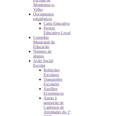
Escolas de
Montemor-o-
Velho
Documentos
estratégicos
Carta Educativa
Projeto
Educativo Local
Conselho
Municipal da
Educação
Número de
alunos
Ação Social
Escolar
Refeições
Escolares
Transportes
Escolares
Auxílios
Económicos
Apoio à
aquisição de
Cadernos de
Atividades do 1º