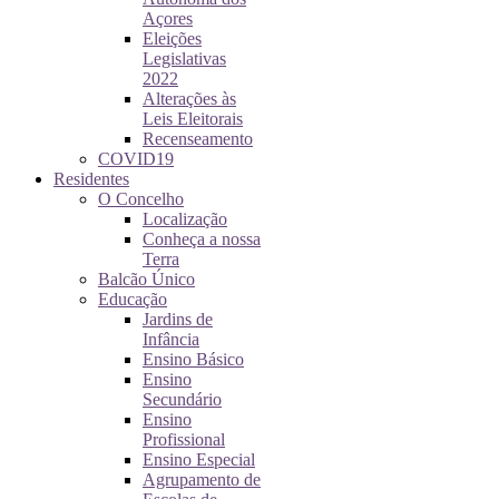
Açores
Eleições
Legislativas
2022
Alterações às
Leis Eleitorais
Recenseamento
COVID19
Residentes
O Concelho
Localização
Conheça a nossa
Terra
Balcão Único
Educação
Jardins de
Infância
Ensino Básico
Ensino
Secundário
Ensino
Profissional
Ensino Especial
Agrupamento de