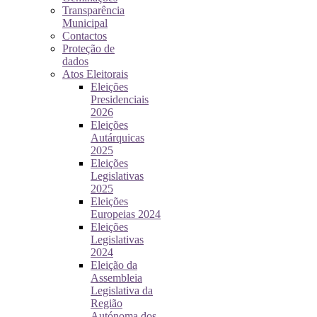
Transparência
Municipal
Contactos
Proteção de
dados
Atos Eleitorais
Eleições
Presidenciais
2026
Eleições
Autárquicas
2025
Eleições
Legislativas
2025
Eleições
Europeias 2024
Eleições
Legislativas
2024
Eleição da
Assembleia
Legislativa da
Região
Autónoma dos