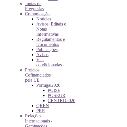
Juntas de
Freguesias
Comunicação
Notícias
Avisos, Editais e
Notas
Informativas
Regulamentos e
Documentos
Publicações
Avisos
Vias
condicionadas
Projetos
Cofinanciados
pela UE
Portugal2020
POISE
POSEUR
CENTRO2020
QREN
PRR
Relações
Internacionais /
Geminações