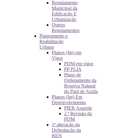
Regulamento
Municipal da
Edificação E
Urbanização
Outros
Regulamentos
Planeamento e
Reabilitação
Urbana
Planos (Igt) em
Vigor
PDM em vigor
PP PLIA
Plano de
Ordenamento da
Reserva Natural
do Paul de Arzila
Planos (Igt) Em
Desenvolvimento
PIER Arazede
2.ª Revisão do
PDM
1ª alteração da
Delimitação da
REN