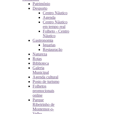
Património
Desporto
Centro Náutico
Agenda
Centro Náutico
em tempo real
Folheto - Centro
Náutico
Gastronomia
Iguarias
Restauração
Natureza
Rotas
Biblioteca
Galeria
Municipal
Agenda cultural
Posto de turismo
Folhetos
promocionais
online
Parque
Ribeirinho de
Montemor-o-
Velho