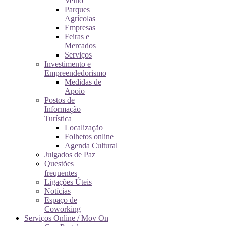
Velho
Parques
Agrícolas
Empresas
Feiras e
Mercados
Serviços
Investimento e
Empreendedorismo
Medidas de
Apoio
Postos de
Informação
Turística
Localização
Folhetos online
Agenda Cultural
Julgados de Paz
Questões
frequentes
Ligações Úteis
Notícias
Espaço de
Coworking
Serviços Online / Mov On