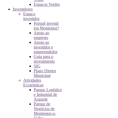
Espaços Verdes
Investidores
Espaço
investidor
Porquê investir
em Montemor?
Apoio ao
emprego
Apoio ao
investidor e
empreendedor
Guia para o
investimento
SIG
Plano Diretor
Municipal
Atividades
Económicas
Parque Logístico
e Industrial de
Arazede
Parque de
Negócios de
Montemor-o-