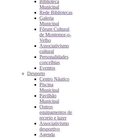
Biblioteca
Municipal
Rede Bibliotecas
Galeria
Municipal
Fórum Cultural
de Montemor-o-
Velho
Associativismo
cultural
Personalidades
concelhias
Eventos
Desporto
Centro Náutico
Piscina
Municipal
Pavilhão
Municipal
Outros
equipamentos de
recreio e lazer
Associativismo
desportivo
Agenda