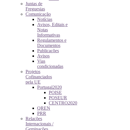
Juntas de
Freguesias
Comunicação
Notícias
Avisos, Editais e
Notas
Informativas
Regulamentos e
Documentos
Publicações
Avisos
Vias
condicionadas
Projetos
Cofinanciados
pela UE
Portugal2020
POISE
POSEUR
CENTRO2020
QREN
PRR
Relações
Internacionais /
Geminações