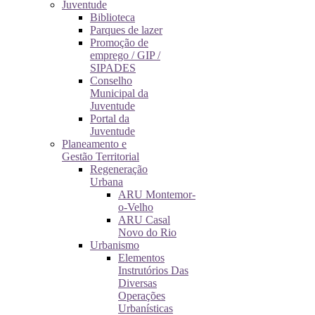
Juventude
Biblioteca
Parques de lazer
Promoção de
emprego / GIP /
SIPADES
Conselho
Municipal da
Juventude
Portal da
Juventude
Planeamento e
Gestão Territorial
Regeneração
Urbana
ARU Montemor-
o-Velho
ARU Casal
Novo do Rio
Urbanismo
Elementos
Instrutórios Das
Diversas
Operações
Urbanísticas