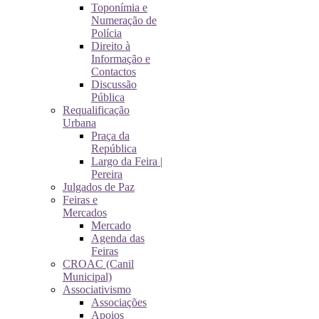
Toponímia e
Numeração de
Polícia
Direito à
Informação e
Contactos
Discussão
Pública
Requalificação
Urbana
Praça da
República
Largo da Feira |
Pereira
Julgados de Paz
Feiras e
Mercados
Mercado
Agenda das
Feiras
CROAC (Canil
Municipal)
Associativismo
Associações
Apoios