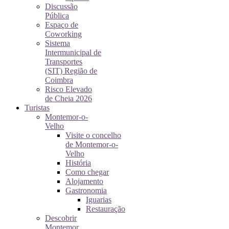
Discussão
Pública
Espaço de
Coworking
Sistema
Intermunicipal de
Transportes
(SIT) Região de
Coimbra
Risco Elevado
de Cheia 2026
Turistas
Montemor-o-
Velho
Visite o concelho
de Montemor-o-
Velho
História
Como chegar
Alojamento
Gastronomia
Iguarias
Restauração
Descobrir
Montemor