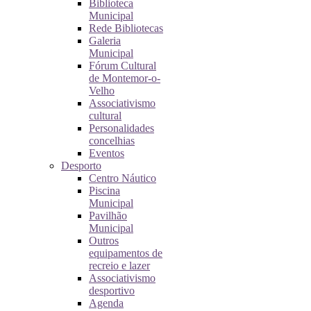
Biblioteca
Municipal
Rede Bibliotecas
Galeria
Municipal
Fórum Cultural
de Montemor-o-
Velho
Associativismo
cultural
Personalidades
concelhias
Eventos
Desporto
Centro Náutico
Piscina
Municipal
Pavilhão
Municipal
Outros
equipamentos de
recreio e lazer
Associativismo
desportivo
Agenda