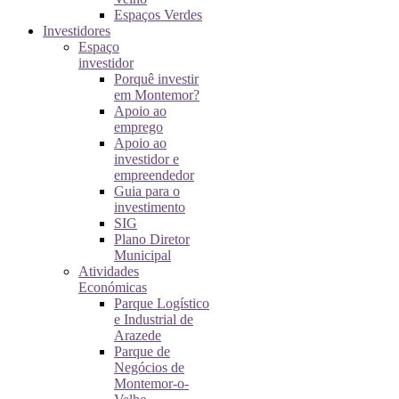
Espaços Verdes
Investidores
Espaço
investidor
Porquê investir
em Montemor?
Apoio ao
emprego
Apoio ao
investidor e
empreendedor
Guia para o
investimento
SIG
Plano Diretor
Municipal
Atividades
Económicas
Parque Logístico
e Industrial de
Arazede
Parque de
Negócios de
Montemor-o-