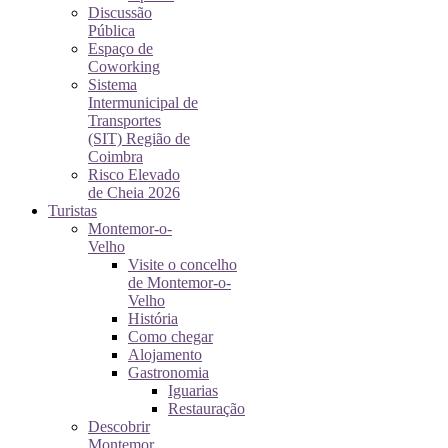
Discussão
Pública
Espaço de
Coworking
Sistema
Intermunicipal de
Transportes
(SIT) Região de
Coimbra
Risco Elevado
de Cheia 2026
Turistas
Montemor-o-
Velho
Visite o concelho
de Montemor-o-
Velho
História
Como chegar
Alojamento
Gastronomia
Iguarias
Restauração
Descobrir
Montemor