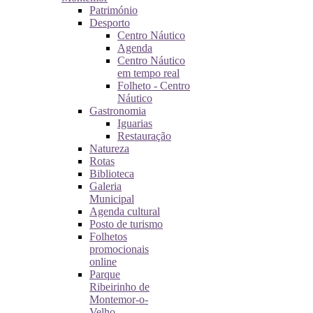
Património
Desporto
Centro Náutico
Agenda
Centro Náutico
em tempo real
Folheto - Centro
Náutico
Gastronomia
Iguarias
Restauração
Natureza
Rotas
Biblioteca
Galeria
Municipal
Agenda cultural
Posto de turismo
Folhetos
promocionais
online
Parque
Ribeirinho de
Montemor-o-
Velho