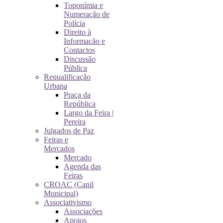
Toponímia e
Numeração de
Polícia
Direito à
Informação e
Contactos
Discussão
Pública
Requalificação
Urbana
Praça da
República
Largo da Feira |
Pereira
Julgados de Paz
Feiras e
Mercados
Mercado
Agenda das
Feiras
CROAC (Canil
Municipal)
Associativismo
Associações
Apoios