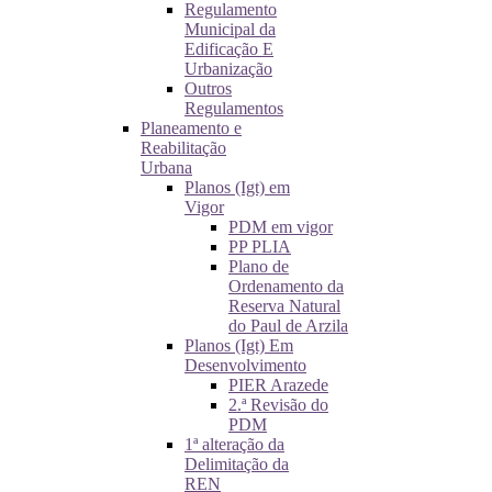
Regulamento
Municipal da
Edificação E
Urbanização
Outros
Regulamentos
Planeamento e
Reabilitação
Urbana
Planos (Igt) em
Vigor
PDM em vigor
PP PLIA
Plano de
Ordenamento da
Reserva Natural
do Paul de Arzila
Planos (Igt) Em
Desenvolvimento
PIER Arazede
2.ª Revisão do
PDM
1ª alteração da
Delimitação da
REN