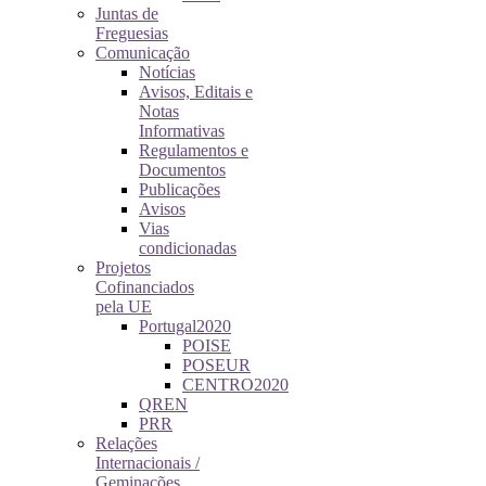
Juntas de
Freguesias
Comunicação
Notícias
Avisos, Editais e
Notas
Informativas
Regulamentos e
Documentos
Publicações
Avisos
Vias
condicionadas
Projetos
Cofinanciados
pela UE
Portugal2020
POISE
POSEUR
CENTRO2020
QREN
PRR
Relações
Internacionais /
Geminações