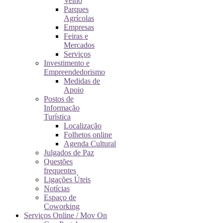
Velho
Parques
Agrícolas
Empresas
Feiras e
Mercados
Serviços
Investimento e
Empreendedorismo
Medidas de
Apoio
Postos de
Informação
Turística
Localização
Folhetos online
Agenda Cultural
Julgados de Paz
Questões
frequentes
Ligações Úteis
Notícias
Espaço de
Coworking
Serviços Online / Mov On