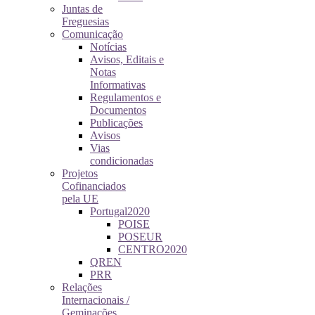
Juntas de
Freguesias
Comunicação
Notícias
Avisos, Editais e
Notas
Informativas
Regulamentos e
Documentos
Publicações
Avisos
Vias
condicionadas
Projetos
Cofinanciados
pela UE
Portugal2020
POISE
POSEUR
CENTRO2020
QREN
PRR
Relações
Internacionais /
Geminações