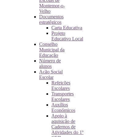
Escolas de
Montemor-o-
Velho
Documentos
estratégicos
Carta Educativa
Projeto
Educativo Local
Conselho
Municipal da
Educação
Número de
alunos
Ação Social
Escolar
Refeições
Escolares
Transportes
Escolares
Auxílios
Económicos
Apoio à
aquisição de
Cadernos de
Atividades do 1º