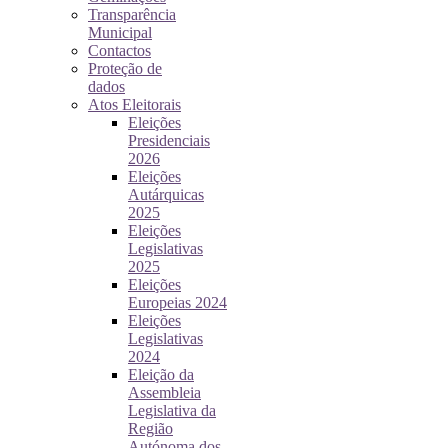
Transparência
Municipal
Contactos
Proteção de
dados
Atos Eleitorais
Eleições
Presidenciais
2026
Eleições
Autárquicas
2025
Eleições
Legislativas
2025
Eleições
Europeias 2024
Eleições
Legislativas
2024
Eleição da
Assembleia
Legislativa da
Região
Autónoma dos