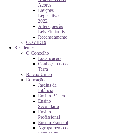
Açores
Eleições
Legislativas
2022
Alterações às
Leis Eleitorais
Recenseamento
COVID19
Residentes
O Concelho
Localização
Conheça a nossa
Terra
Balcão Único
Educação
Jardins de
Infância
Ensino Básico
Ensino
Secundário
Ensino
Profissional
Ensino Especial
Agrupamento de