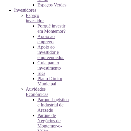
Espaços Verdes
Investidores
Espaço
investidor
Porquê investir
em Montemor?
Apoio ao
emprego
Apoio ao
investidor e
empreendedor
Guia para o
investimento
SIG
Plano Diretor
Municipal
Atividades
Económicas
Parque Logístico
e Industrial de
Arazede
Parque de
Negócios de
Montemor-o-