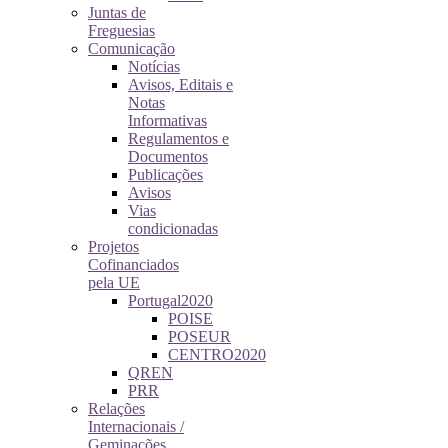
Juntas de
Freguesias
Comunicação
Notícias
Avisos, Editais e
Notas
Informativas
Regulamentos e
Documentos
Publicações
Avisos
Vias
condicionadas
Projetos
Cofinanciados
pela UE
Portugal2020
POISE
POSEUR
CENTRO2020
QREN
PRR
Relações
Internacionais /
Geminações