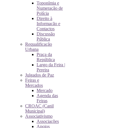
Toponímia e
Numeração de
Polícia
Direito à
Informação e
Contactos
Discussão
Pública
Requalificação
Urbana
Praça da
República
Largo da Feira |
Pereira
Julgados de Paz
Feiras e
Mercados
Mercado
Agenda das
Feiras
CROAC (Canil
Municipal)
Associativismo
Associações
Apoios