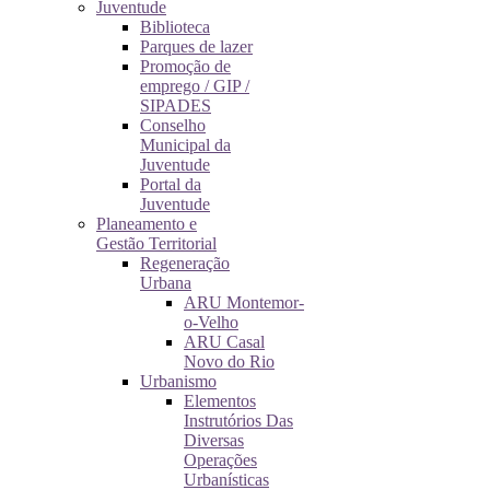
Juventude
Biblioteca
Parques de lazer
Promoção de
emprego / GIP /
SIPADES
Conselho
Municipal da
Juventude
Portal da
Juventude
Planeamento e
Gestão Territorial
Regeneração
Urbana
ARU Montemor-
o-Velho
ARU Casal
Novo do Rio
Urbanismo
Elementos
Instrutórios Das
Diversas
Operações
Urbanísticas