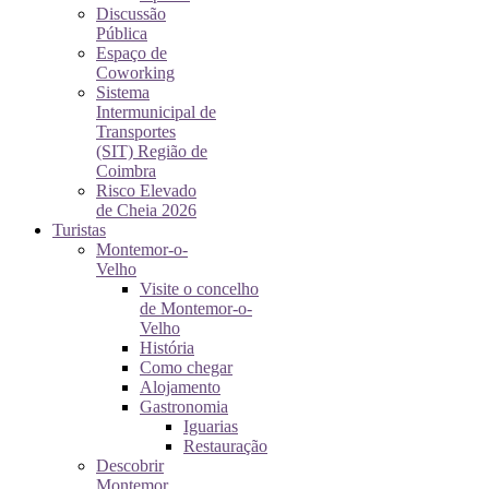
Discussão
Pública
Espaço de
Coworking
Sistema
Intermunicipal de
Transportes
(SIT) Região de
Coimbra
Risco Elevado
de Cheia 2026
Turistas
Montemor-o-
Velho
Visite o concelho
de Montemor-o-
Velho
História
Como chegar
Alojamento
Gastronomia
Iguarias
Restauração
Descobrir
Montemor