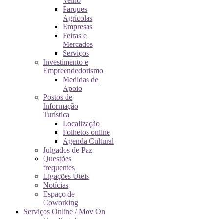
Velho
Parques
Agrícolas
Empresas
Feiras e
Mercados
Serviços
Investimento e
Empreendedorismo
Medidas de
Apoio
Postos de
Informação
Turística
Localização
Folhetos online
Agenda Cultural
Julgados de Paz
Questões
frequentes
Ligações Úteis
Notícias
Espaço de
Coworking
Serviços Online / Mov On