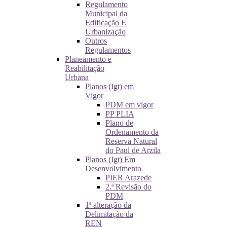
Regulamento
Municipal da
Edificação E
Urbanização
Outros
Regulamentos
Planeamento e
Reabilitação
Urbana
Planos (Igt) em
Vigor
PDM em vigor
PP PLIA
Plano de
Ordenamento da
Reserva Natural
do Paul de Arzila
Planos (Igt) Em
Desenvolvimento
PIER Arazede
2.ª Revisão do
PDM
1ª alteração da
Delimitação da
REN