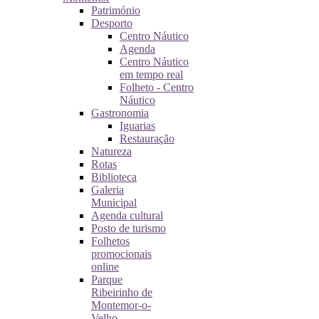
Património
Desporto
Centro Náutico
Agenda
Centro Náutico
em tempo real
Folheto - Centro
Náutico
Gastronomia
Iguarias
Restauração
Natureza
Rotas
Biblioteca
Galeria
Municipal
Agenda cultural
Posto de turismo
Folhetos
promocionais
online
Parque
Ribeirinho de
Montemor-o-
Velho