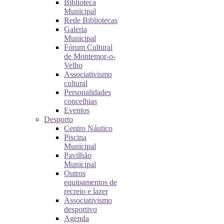
Biblioteca
Municipal
Rede Bibliotecas
Galeria
Municipal
Fórum Cultural
de Montemor-o-
Velho
Associativismo
cultural
Personalidades
concelhias
Eventos
Desporto
Centro Náutico
Piscina
Municipal
Pavilhão
Municipal
Outros
equipamentos de
recreio e lazer
Associativismo
desportivo
Agenda