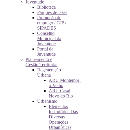
Juventude
Biblioteca
Parques de lazer
Promoção de
emprego / GIP /
SIPADES
Conselho
Municipal da
Juventude
Portal da
Juventude
Planeamento e
Gestão Territorial
Regeneração
Urbana
ARU Montemor-
o-Velho
ARU Casal
Novo do Rio
Urbanismo
Elementos
Instrutórios Das
Diversas
Operações
Urbanísticas