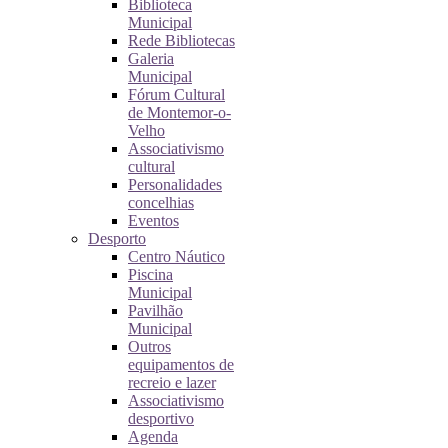
Biblioteca
Municipal
Rede Bibliotecas
Galeria
Municipal
Fórum Cultural
de Montemor-o-
Velho
Associativismo
cultural
Personalidades
concelhias
Eventos
Desporto
Centro Náutico
Piscina
Municipal
Pavilhão
Municipal
Outros
equipamentos de
recreio e lazer
Associativismo
desportivo
Agenda