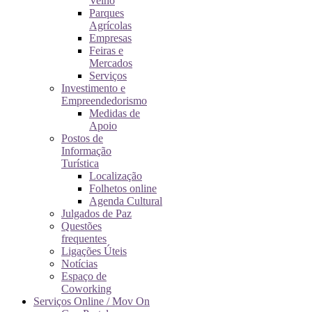
Velho
Parques
Agrícolas
Empresas
Feiras e
Mercados
Serviços
Investimento e
Empreendedorismo
Medidas de
Apoio
Postos de
Informação
Turística
Localização
Folhetos online
Agenda Cultural
Julgados de Paz
Questões
frequentes
Ligações Úteis
Notícias
Espaço de
Coworking
Serviços Online / Mov On