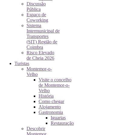
Discussão
Pública
Espaço de
Coworking
Sistema
Intermunicipal de
Transportes
(SIT) Região de
Coimbra
Risco Elevado
de Cheia 2026
Turistas
Montemor-o-
Velho
Visite o concelho
de Montemor-o-
Velho
História
Como chegar
Alojamento
Gastronomia
Iguarias
Restauração
Descobrir
Montemor