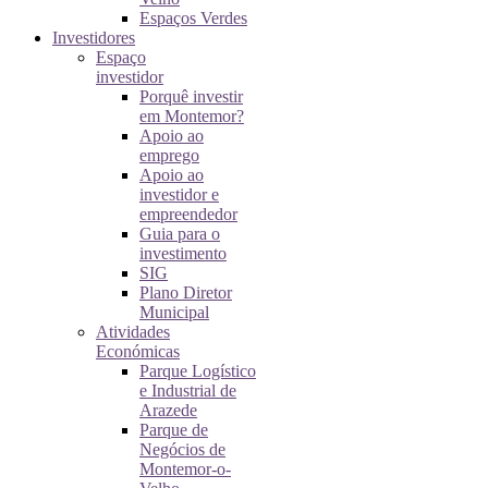
Espaços Verdes
Investidores
Espaço
investidor
Porquê investir
em Montemor?
Apoio ao
emprego
Apoio ao
investidor e
empreendedor
Guia para o
investimento
SIG
Plano Diretor
Municipal
Atividades
Económicas
Parque Logístico
e Industrial de
Arazede
Parque de
Negócios de
Montemor-o-