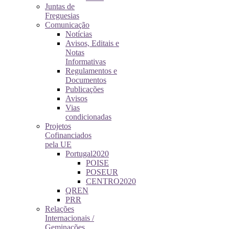
Juntas de
Freguesias
Comunicação
Notícias
Avisos, Editais e
Notas
Informativas
Regulamentos e
Documentos
Publicações
Avisos
Vias
condicionadas
Projetos
Cofinanciados
pela UE
Portugal2020
POISE
POSEUR
CENTRO2020
QREN
PRR
Relações
Internacionais /
Geminações