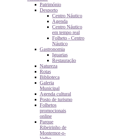
Património
Desporto
Centro Náutico
Agenda
Centro Náutico
em tempo real
Folheto - Centro
Náutico
Gastronomia
Iguarias
Restauração
Natureza
Rotas
Biblioteca
Galeria
Municipal
Agenda cultural
Posto de turismo
Folhetos
promocionais
online
Parque
Ribeirinho de
Montemor-o-
Velho