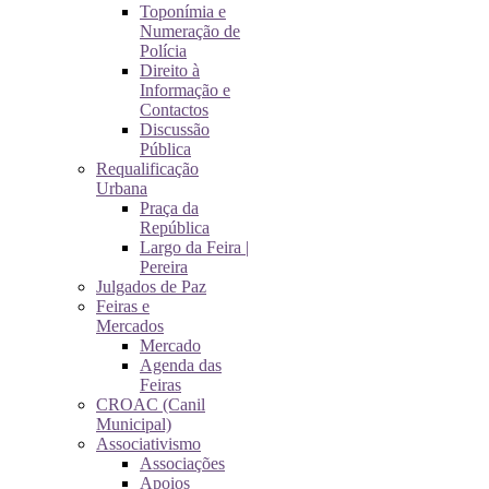
Toponímia e
Numeração de
Polícia
Direito à
Informação e
Contactos
Discussão
Pública
Requalificação
Urbana
Praça da
República
Largo da Feira |
Pereira
Julgados de Paz
Feiras e
Mercados
Mercado
Agenda das
Feiras
CROAC (Canil
Municipal)
Associativismo
Associações
Apoios