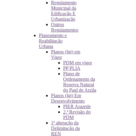
Regulamento
Municipal da
Edificação E
Urbanização
Outros
Regulamentos
Planeamento e
Reabilitação
Urbana
Planos (Igt) em
Vigor
PDM em vigor
PP PLIA
Plano de
Ordenamento da
Reserva Natural
do Paul de Arzila
Planos (Igt) Em
Desenvolvimento
PIER Arazede
2.ª Revisão do
PDM
1ª alteração da
Delimitação da
REN