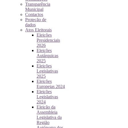
Transparência
Municipal
Contactos
Proteção de
dados
Atos Eleitorais
Eleições
Presidenciais
2026
Eleições
Autárquicas
2025
Eleições
Legislativas
2025
Eleições
Europeias 2024
Eleições
Legislativas
2024
Eleição da
Assembleia
Legislativa da
Região
Autónoma dos