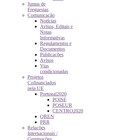
Juntas de
Freguesias
Comunicação
Notícias
Avisos, Editais e
Notas
Informativas
Regulamentos e
Documentos
Publicações
Avisos
Vias
condicionadas
Projetos
Cofinanciados
pela UE
Portugal2020
POISE
POSEUR
CENTRO2020
QREN
PRR
Relações
Internacionais /
Geminações