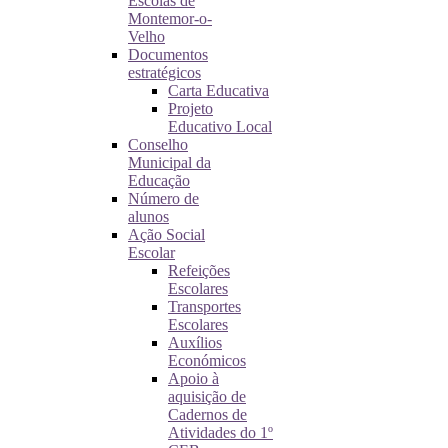
Escolas de
Montemor-o-
Velho
Documentos
estratégicos
Carta Educativa
Projeto
Educativo Local
Conselho
Municipal da
Educação
Número de
alunos
Ação Social
Escolar
Refeições
Escolares
Transportes
Escolares
Auxílios
Económicos
Apoio à
aquisição de
Cadernos de
Atividades do 1º