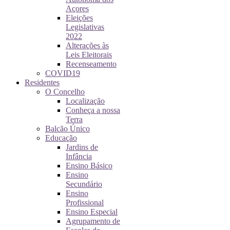
Açores
Eleições
Legislativas
2022
Alterações às
Leis Eleitorais
Recenseamento
COVID19
Residentes
O Concelho
Localização
Conheça a nossa
Terra
Balcão Único
Educação
Jardins de
Infância
Ensino Básico
Ensino
Secundário
Ensino
Profissional
Ensino Especial
Agrupamento de