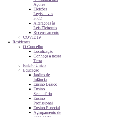
Açores
Eleições
Legislativas
2022
Alterações às
Leis Eleitorais
Recenseamento
COVID19
Residentes
O Concelho
Localização
Conheça a nossa
Terra
Balcão Único
Educação
Jardins de
Infância
Ensino Básico
Ensino
Secundário
Ensino
Profissional
Ensino Especial
Agrupamento de