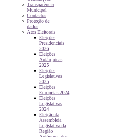
Transparência
Municipal
Contactos
Proteção de
dados
Atos Eleitorais
Eleições
Presidenciais
2026
Eleições
Autárquicas
2025
Eleições
Legislativas
2025
Eleições
Europeias 2024
Eleições
Legislativas
2024
Eleição da
Assembleia
Legislativa da
Região
Autónoma dos