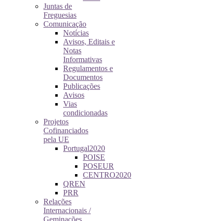
Juntas de
Freguesias
Comunicação
Notícias
Avisos, Editais e
Notas
Informativas
Regulamentos e
Documentos
Publicações
Avisos
Vias
condicionadas
Projetos
Cofinanciados
pela UE
Portugal2020
POISE
POSEUR
CENTRO2020
QREN
PRR
Relações
Internacionais /
Geminações