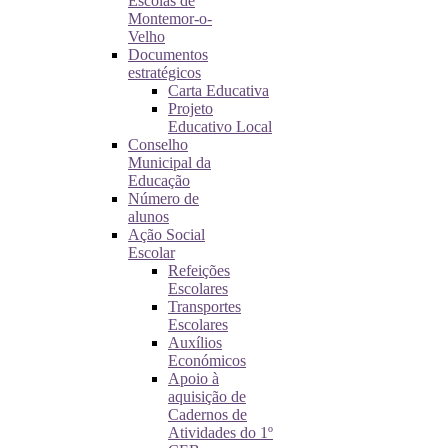
Escolas de
Montemor-o-
Velho
Documentos
estratégicos
Carta Educativa
Projeto
Educativo Local
Conselho
Municipal da
Educação
Número de
alunos
Ação Social
Escolar
Refeições
Escolares
Transportes
Escolares
Auxílios
Económicos
Apoio à
aquisição de
Cadernos de
Atividades do 1º