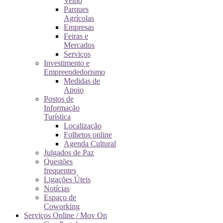
Velho
Parques
Agrícolas
Empresas
Feiras e
Mercados
Serviços
Investimento e
Empreendedorismo
Medidas de
Apoio
Postos de
Informação
Turística
Localização
Folhetos online
Agenda Cultural
Julgados de Paz
Questões
frequentes
Ligações Úteis
Notícias
Espaço de
Coworking
Serviços Online / Mov On