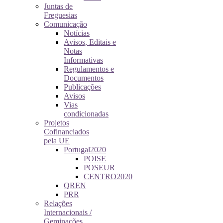
Juntas de
Freguesias
Comunicação
Notícias
Avisos, Editais e
Notas
Informativas
Regulamentos e
Documentos
Publicações
Avisos
Vias
condicionadas
Projetos
Cofinanciados
pela UE
Portugal2020
POISE
POSEUR
CENTRO2020
QREN
PRR
Relações
Internacionais /
Geminações