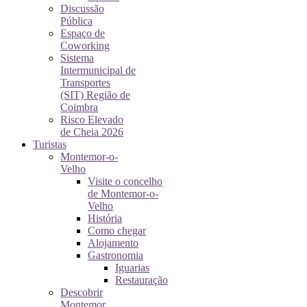
Discussão
Pública
Espaço de
Coworking
Sistema
Intermunicipal de
Transportes
(SIT) Região de
Coimbra
Risco Elevado
de Cheia 2026
Turistas
Montemor-o-
Velho
Visite o concelho
de Montemor-o-
Velho
História
Como chegar
Alojamento
Gastronomia
Iguarias
Restauração
Descobrir
Montemor