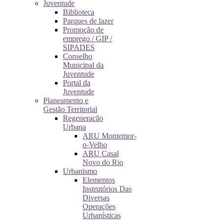
Juventude
Biblioteca
Parques de lazer
Promoção de
emprego / GIP /
SIPADES
Conselho
Municipal da
Juventude
Portal da
Juventude
Planeamento e
Gestão Territorial
Regeneração
Urbana
ARU Montemor-
o-Velho
ARU Casal
Novo do Rio
Urbanismo
Elementos
Instrutórios Das
Diversas
Operações
Urbanísticas