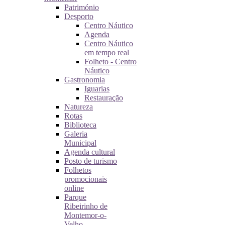
Património
Desporto
Centro Náutico
Agenda
Centro Náutico
em tempo real
Folheto - Centro
Náutico
Gastronomia
Iguarias
Restauração
Natureza
Rotas
Biblioteca
Galeria
Municipal
Agenda cultural
Posto de turismo
Folhetos
promocionais
online
Parque
Ribeirinho de
Montemor-o-
Velho