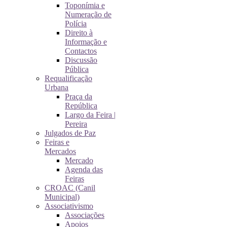
Toponímia e
Numeração de
Polícia
Direito à
Informação e
Contactos
Discussão
Pública
Requalificação
Urbana
Praça da
República
Largo da Feira |
Pereira
Julgados de Paz
Feiras e
Mercados
Mercado
Agenda das
Feiras
CROAC (Canil
Municipal)
Associativismo
Associações
Apoios