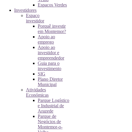
Espaços Verdes
Investidores
Espaço
investidor
Porquê investir
em Montemor?
Apoio ao
emprego
Apoio ao
investidor e
empreendedor
Guia para o
investimento
SIG
Plano Diretor
Municipal
Atividades
Económicas
Parque Logístico
e Industrial de
Arazede
Parque de
Negócios de
Montemor-o-