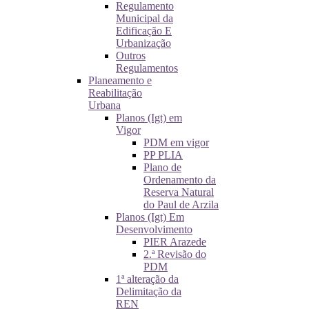
Regulamento
Municipal da
Edificação E
Urbanização
Outros
Regulamentos
Planeamento e
Reabilitação
Urbana
Planos (Igt) em
Vigor
PDM em vigor
PP PLIA
Plano de
Ordenamento da
Reserva Natural
do Paul de Arzila
Planos (Igt) Em
Desenvolvimento
PIER Arazede
2.ª Revisão do
PDM
1ª alteração da
Delimitação da
REN