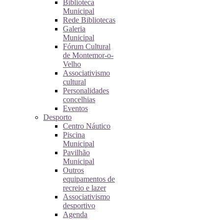
Biblioteca
Municipal
Rede Bibliotecas
Galeria
Municipal
Fórum Cultural
de Montemor-o-
Velho
Associativismo
cultural
Personalidades
concelhias
Eventos
Desporto
Centro Náutico
Piscina
Municipal
Pavilhão
Municipal
Outros
equipamentos de
recreio e lazer
Associativismo
desportivo
Agenda