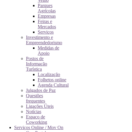
Velho
Parques
Agrícolas
Empresas
Feiras e
Mercados
Serviços
Investimento e
Empreendedorismo
Medidas de
Apoio
Postos de
Informação
Turística
Localização
Folhetos online
Agenda Cultural
Julgados de Paz
Questões
frequentes
Ligações Úteis
Notícias
Espaço de
Coworking
Serviços Online / Mov On