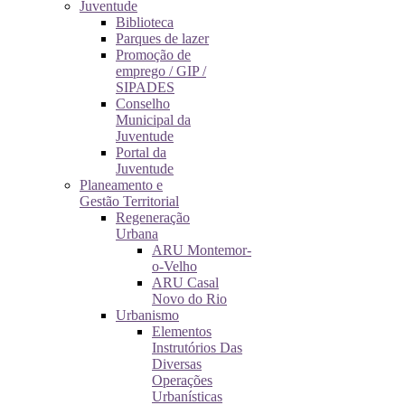
Juventude
Biblioteca
Parques de lazer
Promoção de
emprego / GIP /
SIPADES
Conselho
Municipal da
Juventude
Portal da
Juventude
Planeamento e
Gestão Territorial
Regeneração
Urbana
ARU Montemor-
o-Velho
ARU Casal
Novo do Rio
Urbanismo
Elementos
Instrutórios Das
Diversas
Operações
Urbanísticas