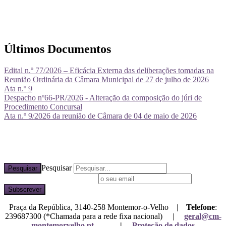
Últimos Documentos
Edital n.º 77/2026 – Eficácia Externa das deliberações tomadas na
Reunião Ordinária da Câmara Municipal de 27 de julho de 2026
Ata n.º 9
Despacho nº66-PR/2026 - Alteração da composição do júri de
Procedimento Concursal
Ata n.º 9/2026 da reunião de Câmara de 04 de maio de 2026
Pesquisar
Pesquisar
Subscreva a nossa newsletter
Praça da República, 3140-258 Montemor-o-Velho |
Telefone
:
239687300 (*Chamada para a rede fixa nacional) |
geral@cm-
montemorvelho.pt
|
Proteção de dados