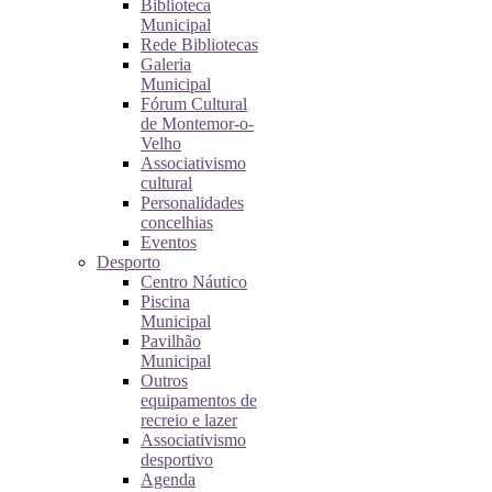
Biblioteca
Municipal
Rede Bibliotecas
Galeria
Municipal
Fórum Cultural
de Montemor-o-
Velho
Associativismo
cultural
Personalidades
concelhias
Eventos
Desporto
Centro Náutico
Piscina
Municipal
Pavilhão
Municipal
Outros
equipamentos de
recreio e lazer
Associativismo
desportivo
Agenda