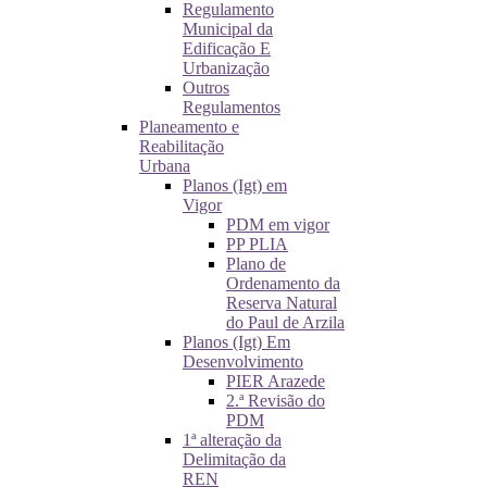
Regulamento
Municipal da
Edificação E
Urbanização
Outros
Regulamentos
Planeamento e
Reabilitação
Urbana
Planos (Igt) em
Vigor
PDM em vigor
PP PLIA
Plano de
Ordenamento da
Reserva Natural
do Paul de Arzila
Planos (Igt) Em
Desenvolvimento
PIER Arazede
2.ª Revisão do
PDM
1ª alteração da
Delimitação da
REN