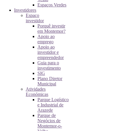
Espaços Verdes
Investidores
Espaço
investidor
Porquê investir
em Montemor?
Apoio ao
emprego
Apoio ao
investidor e
empreendedor
Guia para o
investimento
SIG
Plano Diretor
Municipal
Atividades
Económicas
Parque Logístico
e Industrial de
Arazede
Parque de
Negócios de
Montemor-o-