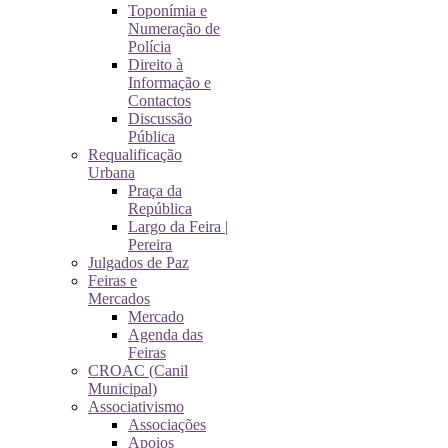
Toponímia e
Numeração de
Polícia
Direito à
Informação e
Contactos
Discussão
Pública
Requalificação
Urbana
Praça da
República
Largo da Feira |
Pereira
Julgados de Paz
Feiras e
Mercados
Mercado
Agenda das
Feiras
CROAC (Canil
Municipal)
Associativismo
Associações
Apoios