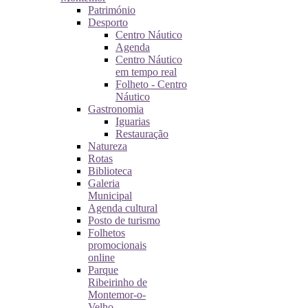
Património
Desporto
Centro Náutico
Agenda
Centro Náutico
em tempo real
Folheto - Centro
Náutico
Gastronomia
Iguarias
Restauração
Natureza
Rotas
Biblioteca
Galeria
Municipal
Agenda cultural
Posto de turismo
Folhetos
promocionais
online
Parque
Ribeirinho de
Montemor-o-
Velho