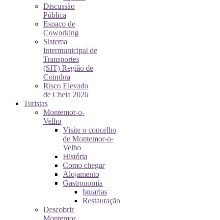
Discussão
Pública
Espaço de
Coworking
Sistema
Intermunicipal de
Transportes
(SIT) Região de
Coimbra
Risco Elevado
de Cheia 2026
Turistas
Montemor-o-
Velho
Visite o concelho
de Montemor-o-
Velho
História
Como chegar
Alojamento
Gastronomia
Iguarias
Restauração
Descobrir
Montemor