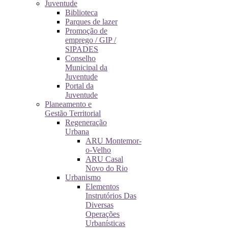
Juventude
Biblioteca
Parques de lazer
Promoção de
emprego / GIP /
SIPADES
Conselho
Municipal da
Juventude
Portal da
Juventude
Planeamento e
Gestão Territorial
Regeneração
Urbana
ARU Montemor-
o-Velho
ARU Casal
Novo do Rio
Urbanismo
Elementos
Instrutórios Das
Diversas
Operações
Urbanísticas