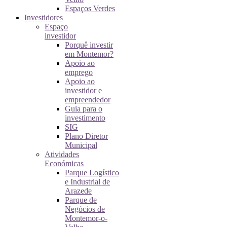
Espaços Verdes
Investidores
Espaço
investidor
Porquê investir
em Montemor?
Apoio ao
emprego
Apoio ao
investidor e
empreendedor
Guia para o
investimento
SIG
Plano Diretor
Municipal
Atividades
Económicas
Parque Logístico
e Industrial de
Arazede
Parque de
Negócios de
Montemor-o-