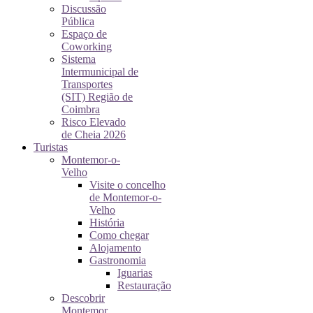
Discussão
Pública
Espaço de
Coworking
Sistema
Intermunicipal de
Transportes
(SIT) Região de
Coimbra
Risco Elevado
de Cheia 2026
Turistas
Montemor-o-
Velho
Visite o concelho
de Montemor-o-
Velho
História
Como chegar
Alojamento
Gastronomia
Iguarias
Restauração
Descobrir
Montemor