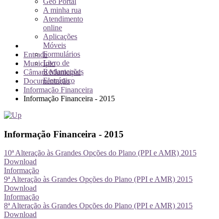
Geo Portal
A minha rua
Atendimento
online
Aplicações
Móveis
Formulários
Entrada
Livro de
Município
Reclamações
Câmara Municipal
Eletrónico
Documentação
Informação Financeira
Informação Financeira - 2015
Informação Financeira - 2015
10ª Alteração às Grandes Opções do Plano (PPI e AMR) 2015
Download
Informação
9ª Alteração às Grandes Opções do Plano (PPI e AMR) 2015
Download
Informação
8ª Alteração às Grandes Opções do Plano (PPI e AMR) 2015
Download