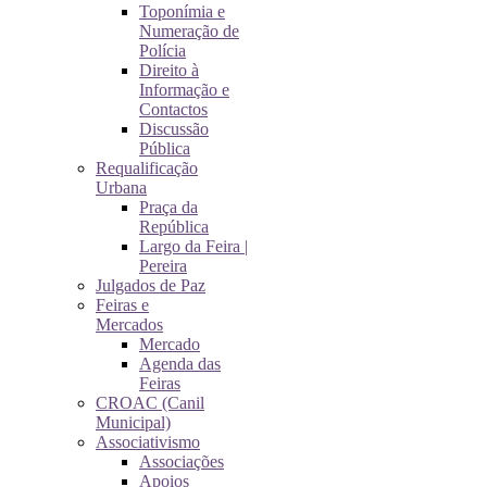
Toponímia e
Numeração de
Polícia
Direito à
Informação e
Contactos
Discussão
Pública
Requalificação
Urbana
Praça da
República
Largo da Feira |
Pereira
Julgados de Paz
Feiras e
Mercados
Mercado
Agenda das
Feiras
CROAC (Canil
Municipal)
Associativismo
Associações
Apoios