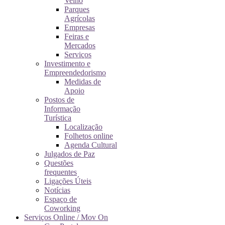
Velho
Parques
Agrícolas
Empresas
Feiras e
Mercados
Serviços
Investimento e
Empreendedorismo
Medidas de
Apoio
Postos de
Informação
Turística
Localização
Folhetos online
Agenda Cultural
Julgados de Paz
Questões
frequentes
Ligações Úteis
Notícias
Espaço de
Coworking
Serviços Online / Mov On