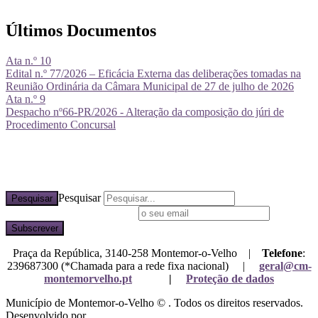
Últimos Documentos
Ata n.º 10
Edital n.º 77/2026 – Eficácia Externa das deliberações tomadas na
Reunião Ordinária da Câmara Municipal de 27 de julho de 2026
Ata n.º 9
Despacho nº66-PR/2026 - Alteração da composição do júri de
Procedimento Concursal
Pesquisar
Pesquisar
Subscreva a nossa newsletter
Praça da República, 3140-258 Montemor-o-Velho |
Telefone
:
239687300 (*Chamada para a rede fixa nacional) |
geral@cm-
montemorvelho.pt
|
Proteção de dados
Município de Montemor-o-Velho © . Todos os direitos reservados.
Desenvolvido por
Mixlife