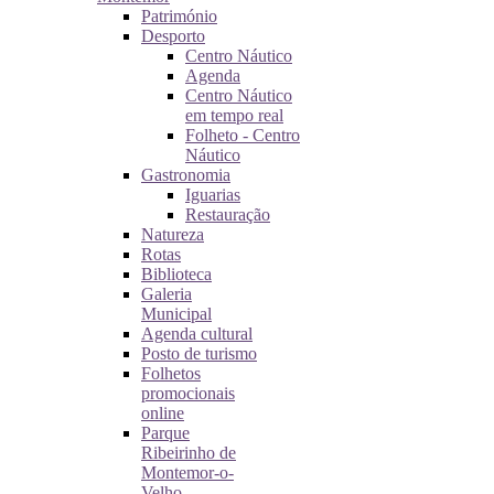
Património
Desporto
Centro Náutico
Agenda
Centro Náutico
em tempo real
Folheto - Centro
Náutico
Gastronomia
Iguarias
Restauração
Natureza
Rotas
Biblioteca
Galeria
Municipal
Agenda cultural
Posto de turismo
Folhetos
promocionais
online
Parque
Ribeirinho de
Montemor-o-
Velho