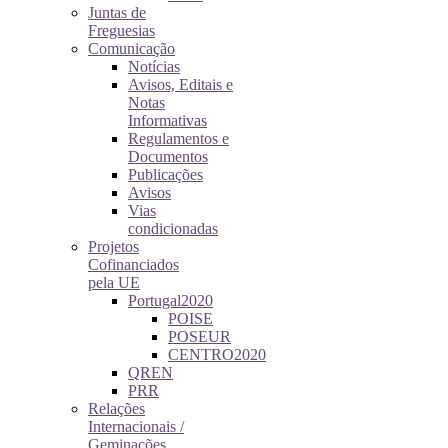
Juntas de
Freguesias
Comunicação
Notícias
Avisos, Editais e
Notas
Informativas
Regulamentos e
Documentos
Publicações
Avisos
Vias
condicionadas
Projetos
Cofinanciados
pela UE
Portugal2020
POISE
POSEUR
CENTRO2020
QREN
PRR
Relações
Internacionais /
Geminações