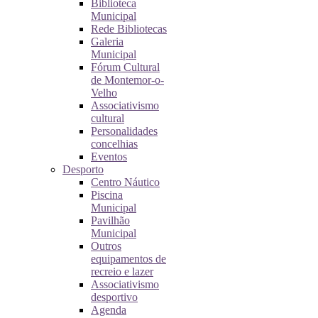
Biblioteca
Municipal
Rede Bibliotecas
Galeria
Municipal
Fórum Cultural
de Montemor-o-
Velho
Associativismo
cultural
Personalidades
concelhias
Eventos
Desporto
Centro Náutico
Piscina
Municipal
Pavilhão
Municipal
Outros
equipamentos de
recreio e lazer
Associativismo
desportivo
Agenda