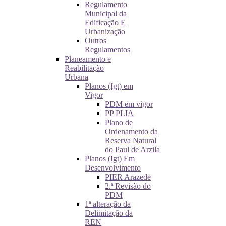
Regulamento
Municipal da
Edificação E
Urbanização
Outros
Regulamentos
Planeamento e
Reabilitação
Urbana
Planos (Igt) em
Vigor
PDM em vigor
PP PLIA
Plano de
Ordenamento da
Reserva Natural
do Paul de Arzila
Planos (Igt) Em
Desenvolvimento
PIER Arazede
2.ª Revisão do
PDM
1ª alteração da
Delimitação da
REN