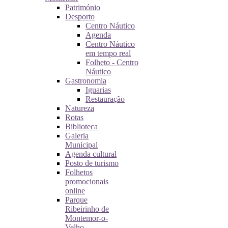
Património
Desporto
Centro Náutico
Agenda
Centro Náutico
em tempo real
Folheto - Centro
Náutico
Gastronomia
Iguarias
Restauração
Natureza
Rotas
Biblioteca
Galeria
Municipal
Agenda cultural
Posto de turismo
Folhetos
promocionais
online
Parque
Ribeirinho de
Montemor-o-
Velho