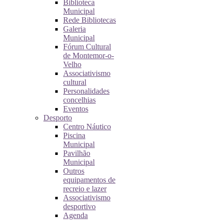
Biblioteca
Municipal
Rede Bibliotecas
Galeria
Municipal
Fórum Cultural
de Montemor-o-
Velho
Associativismo
cultural
Personalidades
concelhias
Eventos
Desporto
Centro Náutico
Piscina
Municipal
Pavilhão
Municipal
Outros
equipamentos de
recreio e lazer
Associativismo
desportivo
Agenda