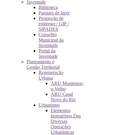
Juventude
Biblioteca
Parques de lazer
Promoção de
emprego / GIP /
SIPADES
Conselho
Municipal da
Juventude
Portal da
Juventude
Planeamento e
Gestão Territorial
Regeneração
Urbana
ARU Montemor-
o-Velho
ARU Casal
Novo do Rio
Urbanismo
Elementos
Instrutórios Das
Diversas
Operações
Urbanísticas