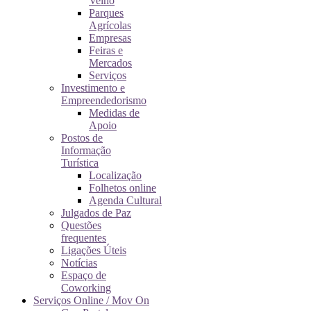
Velho
Parques
Agrícolas
Empresas
Feiras e
Mercados
Serviços
Investimento e
Empreendedorismo
Medidas de
Apoio
Postos de
Informação
Turística
Localização
Folhetos online
Agenda Cultural
Julgados de Paz
Questões
frequentes
Ligações Úteis
Notícias
Espaço de
Coworking
Serviços Online / Mov On