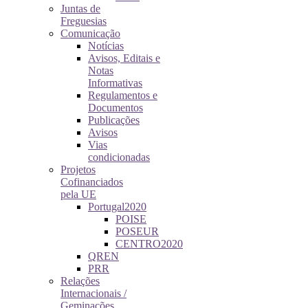
Juntas de
Freguesias
Comunicação
Notícias
Avisos, Editais e
Notas
Informativas
Regulamentos e
Documentos
Publicações
Avisos
Vias
condicionadas
Projetos
Cofinanciados
pela UE
Portugal2020
POISE
POSEUR
CENTRO2020
QREN
PRR
Relações
Internacionais /
Geminações