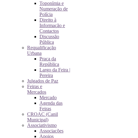
Toponímia e
Numeração de
Polícia
Direito à
Informação e
Contactos
Discussão
Pública
Requalificação
Urbana
Praça da
República
Largo da Feira |
Pereira
Julgados de Paz
Feiras e
Mercados
Mercado
Agenda das
Feiras
CROAC (Canil
Municipal)
Associativismo
Associações
Apoios