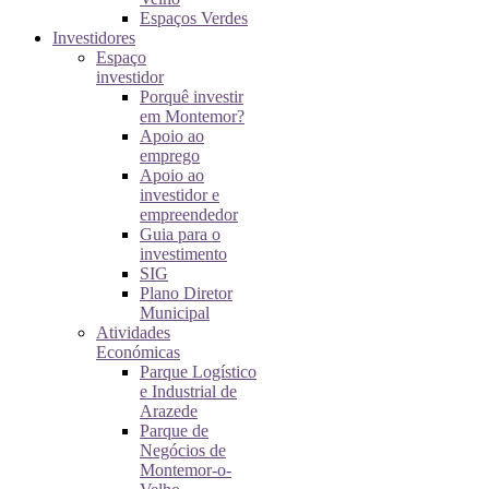
Espaços Verdes
Investidores
Espaço
investidor
Porquê investir
em Montemor?
Apoio ao
emprego
Apoio ao
investidor e
empreendedor
Guia para o
investimento
SIG
Plano Diretor
Municipal
Atividades
Económicas
Parque Logístico
e Industrial de
Arazede
Parque de
Negócios de
Montemor-o-