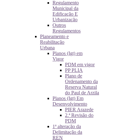
Regulamento
Municipal da
Edificação E
Urbanização
Outros
Regulamentos
Planeamento e
Reabilitação
Urbana
Planos (Igt) em
Vigor
PDM em vigor
PP PLIA
Plano de
Ordenamento da
Reserva Natural
do Paul de Arzila
Planos (Igt) Em
Desenvolvimento
PIER Arazede
2.ª Revisão do
PDM
1ª alteração da
Delimitação da
REN