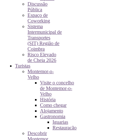
Discussão
Pública
Espaço de
Coworking
Sistema
Intermunicipal de
Transportes
(SIT) Região de
Coimbra
Risco Elevado
de Cheia 2026
Turistas
Montemor-o-
Velho
Visite o concelho
de Montemor-o-
Velho
História
Como chegar
Alojamento
Gastronomia
Iguarias
Restauração
Descobrir
Montemor