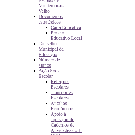
Escolas de
Montemor-o-
Velho
Documentos
estratégicos
Carta Educativa
Projeto
Educativo Local
Conselho
Municipal da
Educação
Número de
alunos
Ação Social
Escolar
Refeições
Escolares
Transportes
Escolares
Auxílios
Económicos
Apoio à
aquisição de
Cadernos de
Atividades do 1º