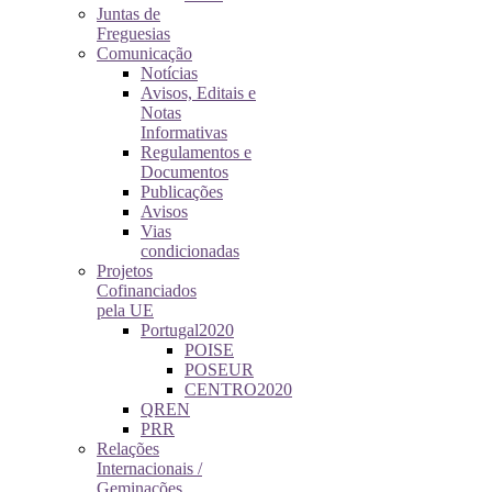
Juntas de
Freguesias
Comunicação
Notícias
Avisos, Editais e
Notas
Informativas
Regulamentos e
Documentos
Publicações
Avisos
Vias
condicionadas
Projetos
Cofinanciados
pela UE
Portugal2020
POISE
POSEUR
CENTRO2020
QREN
PRR
Relações
Internacionais /
Geminações