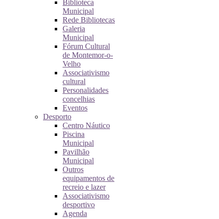
Biblioteca
Municipal
Rede Bibliotecas
Galeria
Municipal
Fórum Cultural
de Montemor-o-
Velho
Associativismo
cultural
Personalidades
concelhias
Eventos
Desporto
Centro Náutico
Piscina
Municipal
Pavilhão
Municipal
Outros
equipamentos de
recreio e lazer
Associativismo
desportivo
Agenda