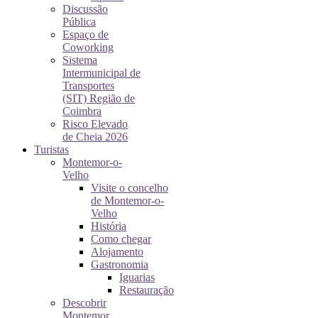
Discussão
Pública
Espaço de
Coworking
Sistema
Intermunicipal de
Transportes
(SIT) Região de
Coimbra
Risco Elevado
de Cheia 2026
Turistas
Montemor-o-
Velho
Visite o concelho
de Montemor-o-
Velho
História
Como chegar
Alojamento
Gastronomia
Iguarias
Restauração
Descobrir
Montemor