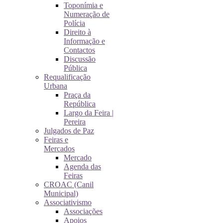
Toponímia e
Numeração de
Polícia
Direito à
Informação e
Contactos
Discussão
Pública
Requalificação
Urbana
Praça da
República
Largo da Feira |
Pereira
Julgados de Paz
Feiras e
Mercados
Mercado
Agenda das
Feiras
CROAC (Canil
Municipal)
Associativismo
Associações
Apoios