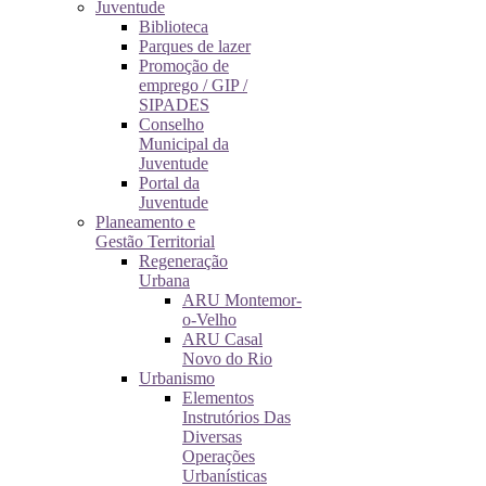
Juventude
Biblioteca
Parques de lazer
Promoção de
emprego / GIP /
SIPADES
Conselho
Municipal da
Juventude
Portal da
Juventude
Planeamento e
Gestão Territorial
Regeneração
Urbana
ARU Montemor-
o-Velho
ARU Casal
Novo do Rio
Urbanismo
Elementos
Instrutórios Das
Diversas
Operações
Urbanísticas