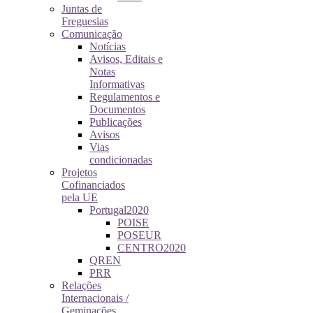
Juntas de
Freguesias
Comunicação
Notícias
Avisos, Editais e
Notas
Informativas
Regulamentos e
Documentos
Publicações
Avisos
Vias
condicionadas
Projetos
Cofinanciados
pela UE
Portugal2020
POISE
POSEUR
CENTRO2020
QREN
PRR
Relações
Internacionais /
Geminações