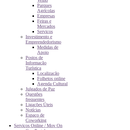
Velho
Parques
Agrícolas
Empresas
Feiras e
Mercados
Serviços
Investimento e
Empreendedorismo
Medidas de
Apoio
Postos de
Informação
Turística
Localização
Folhetos online
Agenda Cultural
Julgados de Paz
Questões
frequentes
Ligações Úteis
Notícias
Espaço de
Coworking
Serviços Online / Mov On