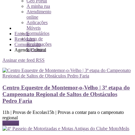
Geo Portal
A minha rua
Atendimento
online
Aplicações
Móveis
Formulários
Entrada
Livro de
Residentes
Reclamações
Comunicação
Eletrónico
Agenda Cultural
Assinar este feed RSS
Centro Equestre de Montemor-o-Velho | 3ª etapa do
Campeonato Regional de Saltos de Obstáculos
Pedro Faria
11h | Provas de Escolas15h | Provas a contar para o campeonato
regional
Ler mais