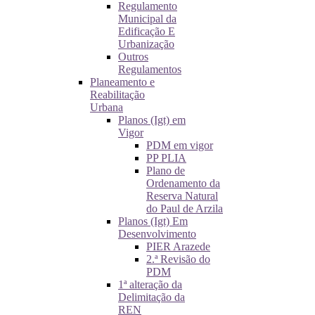
Regulamento
Municipal da
Edificação E
Urbanização
Outros
Regulamentos
Planeamento e
Reabilitação
Urbana
Planos (Igt) em
Vigor
PDM em vigor
PP PLIA
Plano de
Ordenamento da
Reserva Natural
do Paul de Arzila
Planos (Igt) Em
Desenvolvimento
PIER Arazede
2.ª Revisão do
PDM
1ª alteração da
Delimitação da
REN