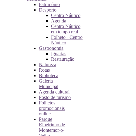
Património
Desporto
Centro Náutico
Agenda
Centro Náutico
em tempo real
Folheto - Centro
Náutico
Gastronomia
Iguarias
Restauração
Natureza
Rotas
Biblioteca
Galeria
Municipal
Agenda cultural
Posto de turismo
Folhetos
promocionais
online
Parque
Ribeirinho de
Montemor-o-
Velho