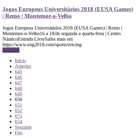
Jogos Europeus Universitários 2018 (EUSA Games)
| Remo | Montemor-o-Velho
Jogos Europeus Universitários 2018 (EUSA Games) | Remo |
Montemor-o-Velho16 a 18/de segunda a quarta-feira | Centro
NáuticoEntrada LivreSaiba mais em
https://www.eug2018.com/sports/rowing
Ler mais
Início
Anterior
645
646
647
648
649
650
651
652
653
654
Seguinte
Fim