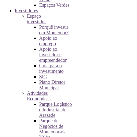
Espaços Verdes
Investidores
Espaço
investidor
Porquê investir
em Montemor?
Apoio ao
emprego
Apoio ao
investidor e
empreendedor
Guia para o
investimento
SIG
Plano Diretor
Municipal
Atividades
Económicas
Parque Logístico
e Industrial de
Arazede
Parque de
Negócios de
Montemor-o-