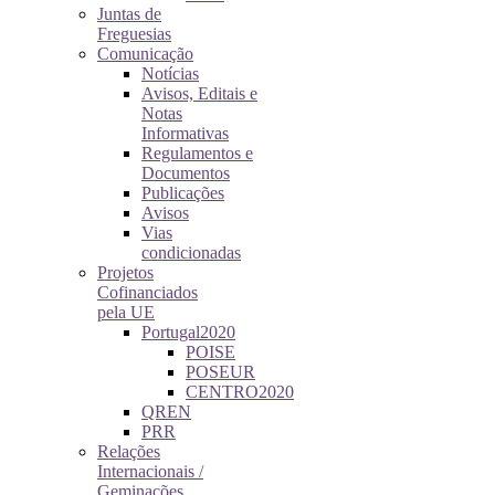
Juntas de
Freguesias
Comunicação
Notícias
Avisos, Editais e
Notas
Informativas
Regulamentos e
Documentos
Publicações
Avisos
Vias
condicionadas
Projetos
Cofinanciados
pela UE
Portugal2020
POISE
POSEUR
CENTRO2020
QREN
PRR
Relações
Internacionais /
Geminações