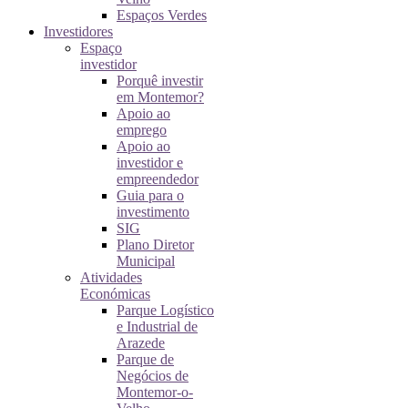
Espaços Verdes
Investidores
Espaço
investidor
Porquê investir
em Montemor?
Apoio ao
emprego
Apoio ao
investidor e
empreendedor
Guia para o
investimento
SIG
Plano Diretor
Municipal
Atividades
Económicas
Parque Logístico
e Industrial de
Arazede
Parque de
Negócios de
Montemor-o-