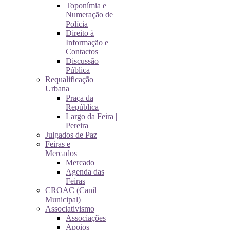
Toponímia e
Numeração de
Polícia
Direito à
Informação e
Contactos
Discussão
Pública
Requalificação
Urbana
Praça da
República
Largo da Feira |
Pereira
Julgados de Paz
Feiras e
Mercados
Mercado
Agenda das
Feiras
CROAC (Canil
Municipal)
Associativismo
Associações
Apoios