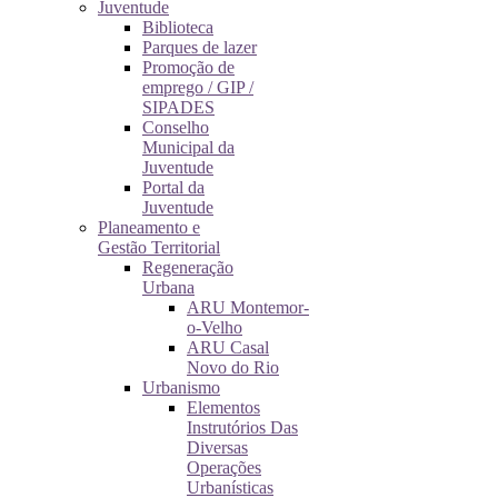
Juventude
Biblioteca
Parques de lazer
Promoção de
emprego / GIP /
SIPADES
Conselho
Municipal da
Juventude
Portal da
Juventude
Planeamento e
Gestão Territorial
Regeneração
Urbana
ARU Montemor-
o-Velho
ARU Casal
Novo do Rio
Urbanismo
Elementos
Instrutórios Das
Diversas
Operações
Urbanísticas