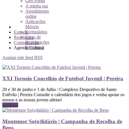
Geo Portal
A minha rua
Atendimento
online
Aplicações
Móveis
Formulários
Entrada
Livro de
Residentes
Reclamações
Comunicação
Eletrónico
Agenda Cultural
Assinar este feed RSS
XXI Torneio Concelhio de Futebol Juvenil | Pereira
29 e 30 de junho e 1 de Julho / Complexo Desportivo de Santo
Estêvão | Pereira Consulte o calendário dos jogos e venha apoiar os
nossos e as nossas jovens atletas!
Ler mais
Montemor So(u)lidário | Campanha de Recolha de
Bens