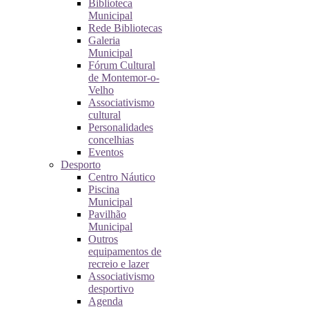
Biblioteca
Municipal
Rede Bibliotecas
Galeria
Municipal
Fórum Cultural
de Montemor-o-
Velho
Associativismo
cultural
Personalidades
concelhias
Eventos
Desporto
Centro Náutico
Piscina
Municipal
Pavilhão
Municipal
Outros
equipamentos de
recreio e lazer
Associativismo
desportivo
Agenda