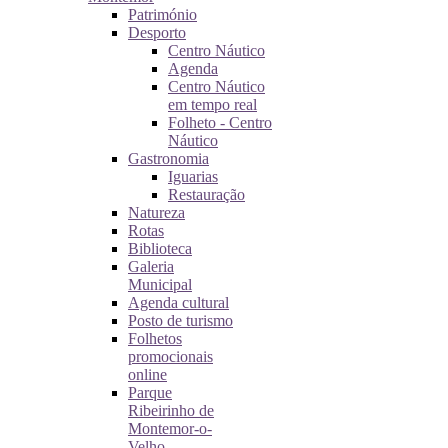
Património
Desporto
Centro Náutico
Agenda
Centro Náutico
em tempo real
Folheto - Centro
Náutico
Gastronomia
Iguarias
Restauração
Natureza
Rotas
Biblioteca
Galeria
Municipal
Agenda cultural
Posto de turismo
Folhetos
promocionais
online
Parque
Ribeirinho de
Montemor-o-
Velho