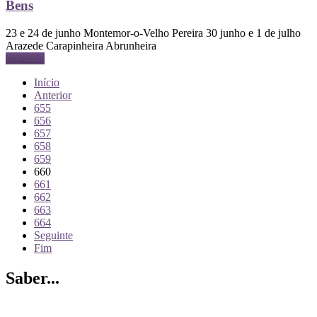
Bens
23 e 24 de junho Montemor-o-Velho Pereira 30 junho e 1 de julho
Arazede Carapinheira Abrunheira
Ler mais
Início
Anterior
655
656
657
658
659
660
661
662
663
664
Seguinte
Fim
Saber...