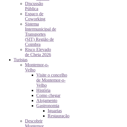
Discussão
Pública
Espaço de
Coworking
Sistema
Intermunicipal de
Transportes
(SIT) Região de
Coimbra
Risco Elevado
de Cheia 2026
Turistas
Montemor-o-
Velho
Visite o concelho
de Montemor-o-
Velho
História
Como chegar
Alojamento
Gastronomia
Iguarias
Restauração
Descobrir
Montemor