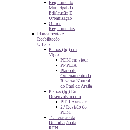
Regulamento
Municipal da
Edificação E
Urbanização
Outros
Regulamentos
Planeamento e
Reabilitação
Urbana
Planos (Igt) em
Vigor
PDM em vigor
PP PLIA
Plano de
Ordenamento da
Reserva Natural
do Paul de Arzila
Planos (Igt) Em
Desenvolvimento
PIER Arazede
2.ª Revisão do
PDM
1ª alteração da
Delimitação da
REN