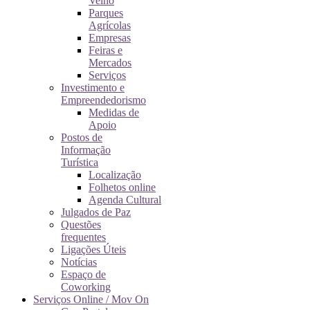
Velho
Parques
Agrícolas
Empresas
Feiras e
Mercados
Serviços
Investimento e
Empreendedorismo
Medidas de
Apoio
Postos de
Informação
Turística
Localização
Folhetos online
Agenda Cultural
Julgados de Paz
Questões
frequentes
Ligações Úteis
Notícias
Espaço de
Coworking
Serviços Online / Mov On