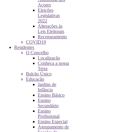
Açores
Eleições
Legislativas
2022
Alterações às
Leis Eleitorais
Recenseamento
COVID19
Residentes
O Concelho
Localização
Conheça a nossa
Terra
Balcão Único
Educação
Jardins de
Infância
Ensino Básico
Ensino
Secundário
Ensino
Profissional
Ensino Especial
Agrupamento de