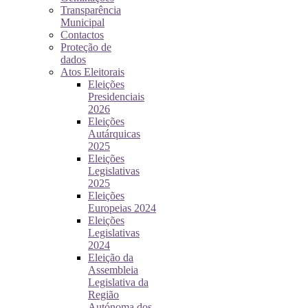
Transparência
Municipal
Contactos
Proteção de
dados
Atos Eleitorais
Eleições
Presidenciais
2026
Eleições
Autárquicas
2025
Eleições
Legislativas
2025
Eleições
Europeias 2024
Eleições
Legislativas
2024
Eleição da
Assembleia
Legislativa da
Região
Autónoma dos