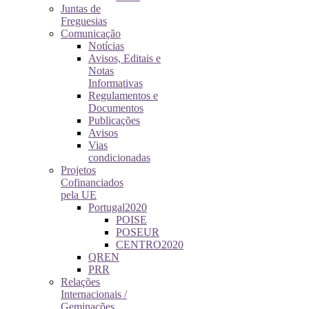
Juntas de
Freguesias
Comunicação
Notícias
Avisos, Editais e
Notas
Informativas
Regulamentos e
Documentos
Publicações
Avisos
Vias
condicionadas
Projetos
Cofinanciados
pela UE
Portugal2020
POISE
POSEUR
CENTRO2020
QREN
PRR
Relações
Internacionais /
Geminações