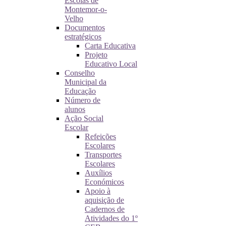
Escolas de
Montemor-o-
Velho
Documentos
estratégicos
Carta Educativa
Projeto
Educativo Local
Conselho
Municipal da
Educação
Número de
alunos
Ação Social
Escolar
Refeições
Escolares
Transportes
Escolares
Auxílios
Económicos
Apoio à
aquisição de
Cadernos de
Atividades do 1º