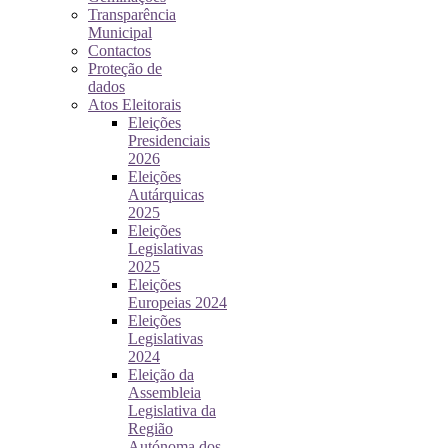
Transparência
Municipal
Contactos
Proteção de
dados
Atos Eleitorais
Eleições
Presidenciais
2026
Eleições
Autárquicas
2025
Eleições
Legislativas
2025
Eleições
Europeias 2024
Eleições
Legislativas
2024
Eleição da
Assembleia
Legislativa da
Região
Autónoma dos