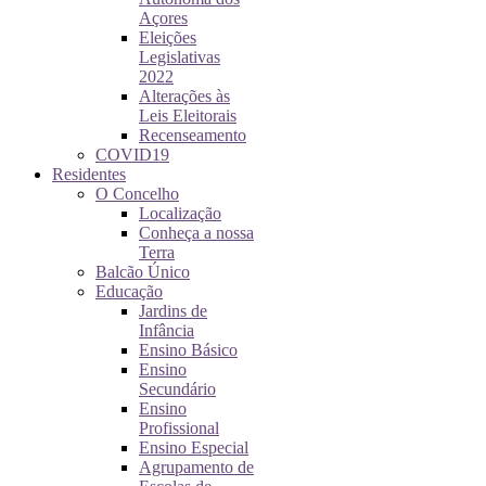
Açores
Eleições
Legislativas
2022
Alterações às
Leis Eleitorais
Recenseamento
COVID19
Residentes
O Concelho
Localização
Conheça a nossa
Terra
Balcão Único
Educação
Jardins de
Infância
Ensino Básico
Ensino
Secundário
Ensino
Profissional
Ensino Especial
Agrupamento de