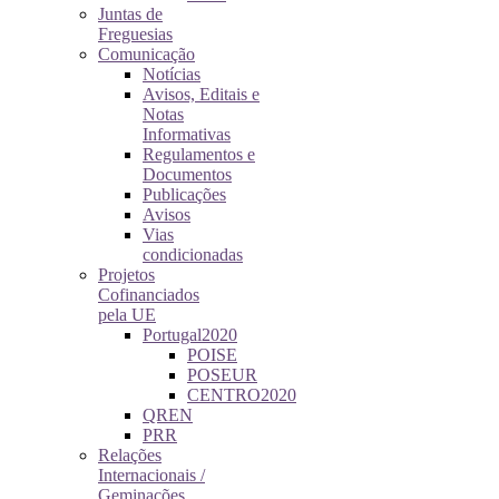
Juntas de
Freguesias
Comunicação
Notícias
Avisos, Editais e
Notas
Informativas
Regulamentos e
Documentos
Publicações
Avisos
Vias
condicionadas
Projetos
Cofinanciados
pela UE
Portugal2020
POISE
POSEUR
CENTRO2020
QREN
PRR
Relações
Internacionais /
Geminações