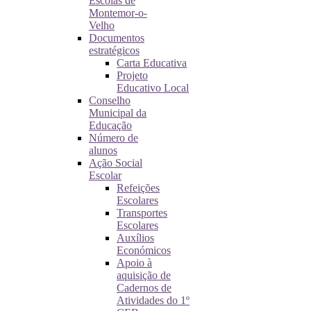
Escolas de
Montemor-o-
Velho
Documentos
estratégicos
Carta Educativa
Projeto
Educativo Local
Conselho
Municipal da
Educação
Número de
alunos
Ação Social
Escolar
Refeições
Escolares
Transportes
Escolares
Auxílios
Económicos
Apoio à
aquisição de
Cadernos de
Atividades do 1º