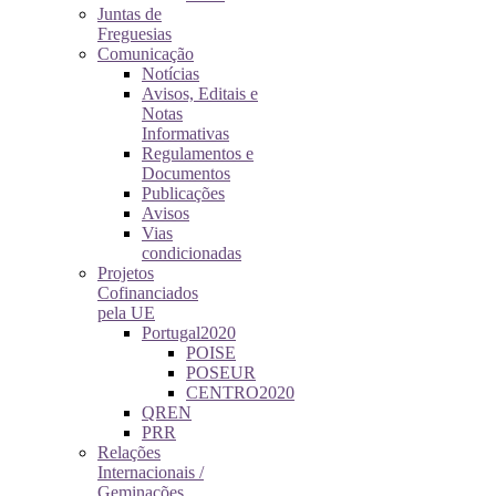
Juntas de
Freguesias
Comunicação
Notícias
Avisos, Editais e
Notas
Informativas
Regulamentos e
Documentos
Publicações
Avisos
Vias
condicionadas
Projetos
Cofinanciados
pela UE
Portugal2020
POISE
POSEUR
CENTRO2020
QREN
PRR
Relações
Internacionais /
Geminações