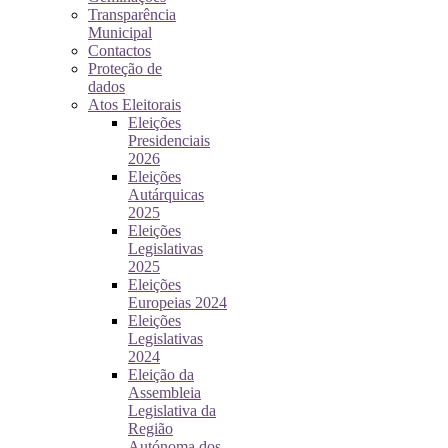
Transparência
Municipal
Contactos
Proteção de
dados
Atos Eleitorais
Eleições
Presidenciais
2026
Eleições
Autárquicas
2025
Eleições
Legislativas
2025
Eleições
Europeias 2024
Eleições
Legislativas
2024
Eleição da
Assembleia
Legislativa da
Região
Autónoma dos