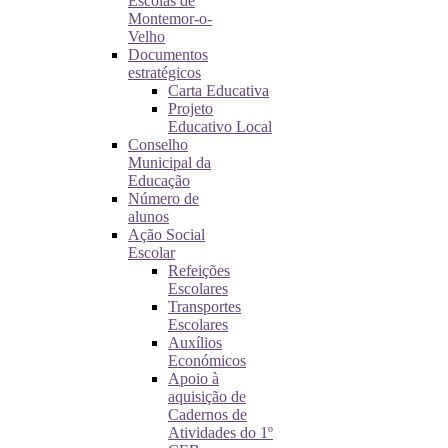
Escolas de
Montemor-o-
Velho
Documentos
estratégicos
Carta Educativa
Projeto
Educativo Local
Conselho
Municipal da
Educação
Número de
alunos
Ação Social
Escolar
Refeições
Escolares
Transportes
Escolares
Auxílios
Económicos
Apoio à
aquisição de
Cadernos de
Atividades do 1º