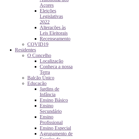
Açores
Eleições
Legislativas
2022
Alterações às
Leis Eleitorais
Recenseamento
COVID19
Residentes
O Concelho
Localização
Conheça a nossa
Terra
Balcão Único
Educação
Jardins de
Infância
Ensino Básico
Ensino
Secundário
Ensino
Profissional
Ensino Especial
Agrupamento de