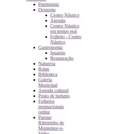
Património
Desporto
Centro Náutico
Agenda
Centro Náutico
em tempo real
Folheto - Centro
Náutico
Gastronomia
Iguarias
Restauração
Natureza
Rotas
Biblioteca
Galeria
Municipal
Agenda cultural
Posto de turismo
Folhetos
promocionais
online
Parque
Ribeirinho de
Montemor-o-
Velho