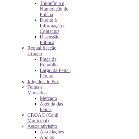
Toponímia e
Numeração de
Polícia
Direito à
Informação e
Contactos
Discussão
Pública
Requalificação
Urbana
Praça da
República
Largo da Feira |
Pereira
Julgados de Paz
Feiras e
Mercados
Mercado
Agenda das
Feiras
CROAC (Canil
Municipal)
Associativismo
Associações
Apoios