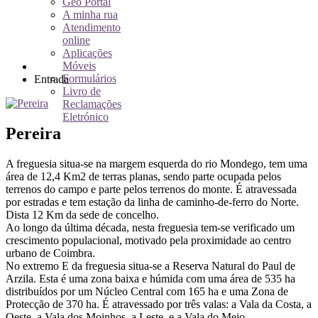
Geo Portal
A minha rua
Atendimento
online
Aplicações
Móveis
Formulários
Entrada
Livro de
Reclamações
Eletrónico
Pereira
A freguesia situa-se na margem esquerda do rio Mondego, tem uma
área de 12,4 Km2 de terras planas, sendo parte ocupada pelos
terrenos do campo e parte pelos terrenos do monte. É atravessada
por estradas e tem estação da linha de caminho-de-ferro do Norte.
Dista 12 Km da sede de concelho.
Ao longo da última década, nesta freguesia tem-se verificado um
crescimento populacional, motivado pela proximidade ao centro
urbano de Coimbra.
No extremo E da freguesia situa-se a Reserva Natural do Paul de
Arzila. Esta é uma zona baixa e húmida com uma área de 535 ha
distribuídos por um Núcleo Central com 165 ha e uma Zona de
Protecção de 370 ha. É atravessado por três valas: a Vala da Costa, a
Oeste, a Vala dos Moinhos, a Leste, e a Vala do Meio.