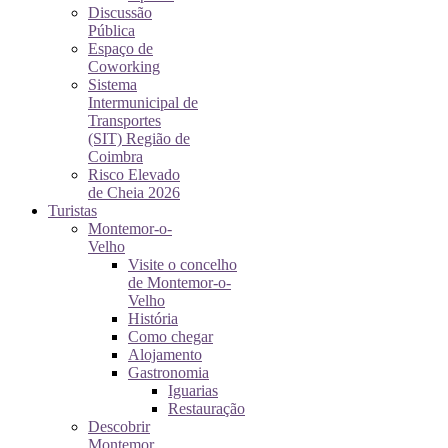
Discussão
Pública
Espaço de
Coworking
Sistema
Intermunicipal de
Transportes
(SIT) Região de
Coimbra
Risco Elevado
de Cheia 2026
Turistas
Montemor-o-
Velho
Visite o concelho
de Montemor-o-
Velho
História
Como chegar
Alojamento
Gastronomia
Iguarias
Restauração
Descobrir
Montemor