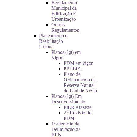
Regulamento
Municipal da
Edificação E
Urbanização
Outros
Regulamentos
Planeamento e
Reabilitação
Urbana
Planos (Igt) em
Vigor
PDM em vigor
PP PLIA
Plano de
Ordenamento da
Reserva Natural
do Paul de Arzila
Planos (Igt) Em
Desenvolvimento
PIER Arazede
2.ª Revisão do
PDM
1ª alteração da
Delimitação da
REN