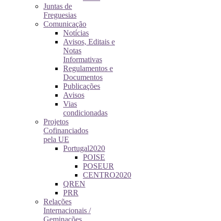
Juntas de
Freguesias
Comunicação
Notícias
Avisos, Editais e
Notas
Informativas
Regulamentos e
Documentos
Publicações
Avisos
Vias
condicionadas
Projetos
Cofinanciados
pela UE
Portugal2020
POISE
POSEUR
CENTRO2020
QREN
PRR
Relações
Internacionais /
Geminações