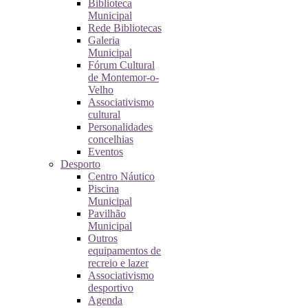
Biblioteca
Municipal
Rede Bibliotecas
Galeria
Municipal
Fórum Cultural
de Montemor-o-
Velho
Associativismo
cultural
Personalidades
concelhias
Eventos
Desporto
Centro Náutico
Piscina
Municipal
Pavilhão
Municipal
Outros
equipamentos de
recreio e lazer
Associativismo
desportivo
Agenda