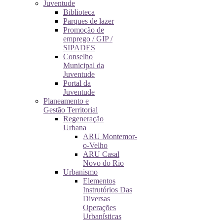
Juventude
Biblioteca
Parques de lazer
Promoção de
emprego / GIP /
SIPADES
Conselho
Municipal da
Juventude
Portal da
Juventude
Planeamento e
Gestão Territorial
Regeneração
Urbana
ARU Montemor-
o-Velho
ARU Casal
Novo do Rio
Urbanismo
Elementos
Instrutórios Das
Diversas
Operações
Urbanísticas