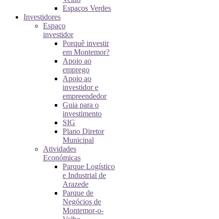
Espaços Verdes
Investidores
Espaço
investidor
Porquê investir
em Montemor?
Apoio ao
emprego
Apoio ao
investidor e
empreendedor
Guia para o
investimento
SIG
Plano Diretor
Municipal
Atividades
Económicas
Parque Logístico
e Industrial de
Arazede
Parque de
Negócios de
Montemor-o-