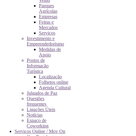
Velho
Parques
Agrícolas
Empresas
Feiras e
Mercados
Serviços
Investimento e
Empreendedorismo
Medidas de
Apoio
Postos de
Informação
Turística
Localização
Folhetos online
Agenda Cultural
Julgados de Paz
Questões
frequentes
Ligações Úteis
Notícias
Espaço de
Coworking
Serviços Online / Mov On