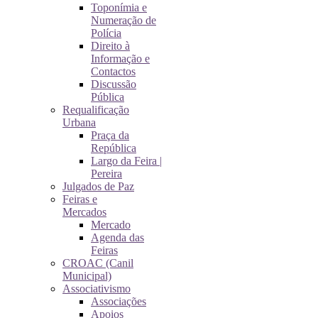
Toponímia e
Numeração de
Polícia
Direito à
Informação e
Contactos
Discussão
Pública
Requalificação
Urbana
Praça da
República
Largo da Feira |
Pereira
Julgados de Paz
Feiras e
Mercados
Mercado
Agenda das
Feiras
CROAC (Canil
Municipal)
Associativismo
Associações
Apoios