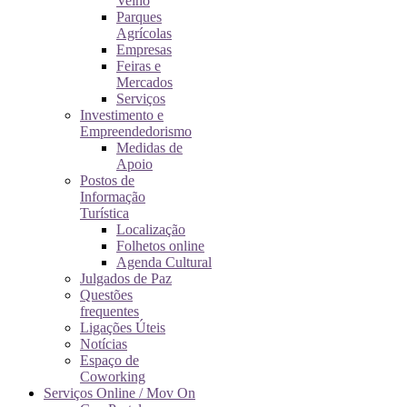
Velho
Parques
Agrícolas
Empresas
Feiras e
Mercados
Serviços
Investimento e
Empreendedorismo
Medidas de
Apoio
Postos de
Informação
Turística
Localização
Folhetos online
Agenda Cultural
Julgados de Paz
Questões
frequentes
Ligações Úteis
Notícias
Espaço de
Coworking
Serviços Online / Mov On