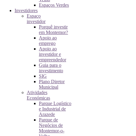
Espaços Verdes
Investidores
Espaço
investidor
Porquê investir
em Montemor?
Apoio ao
emprego
Apoio ao
investidor e
empreendedor
Guia para o
investimento
SIG
Plano Diretor
Municipal
Atividades
Económicas
Parque Logístico
e Industrial de
Arazede
Parque de
Negócios de
Montemor-o-