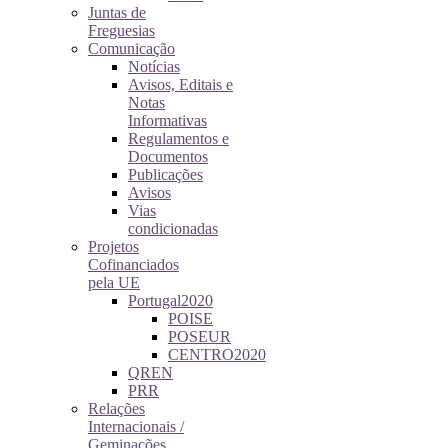
Juntas de
Freguesias
Comunicação
Notícias
Avisos, Editais e
Notas
Informativas
Regulamentos e
Documentos
Publicações
Avisos
Vias
condicionadas
Projetos
Cofinanciados
pela UE
Portugal2020
POISE
POSEUR
CENTRO2020
QREN
PRR
Relações
Internacionais /
Geminações