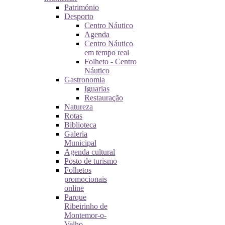
Património
Desporto
Centro Náutico
Agenda
Centro Náutico
em tempo real
Folheto - Centro
Náutico
Gastronomia
Iguarias
Restauração
Natureza
Rotas
Biblioteca
Galeria
Municipal
Agenda cultural
Posto de turismo
Folhetos
promocionais
online
Parque
Ribeirinho de
Montemor-o-
Velho