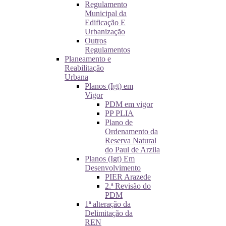
Regulamento
Municipal da
Edificação E
Urbanização
Outros
Regulamentos
Planeamento e
Reabilitação
Urbana
Planos (Igt) em
Vigor
PDM em vigor
PP PLIA
Plano de
Ordenamento da
Reserva Natural
do Paul de Arzila
Planos (Igt) Em
Desenvolvimento
PIER Arazede
2.ª Revisão do
PDM
1ª alteração da
Delimitação da
REN