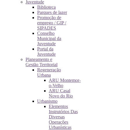
Juventude
Biblioteca
Parques de lazer
Promoção de
emprego / GIP /
SIPADES
Conselho
Municipal da
Juventude
Portal da
Juventude
Planeamento e
Gestão Territorial
Regeneração
Urbana
ARU Montemor-
o-Velho
ARU Casal
Novo do Rio
Urbanismo
Elementos
Instrutórios Das
Diversas
Operações
Urbanísticas