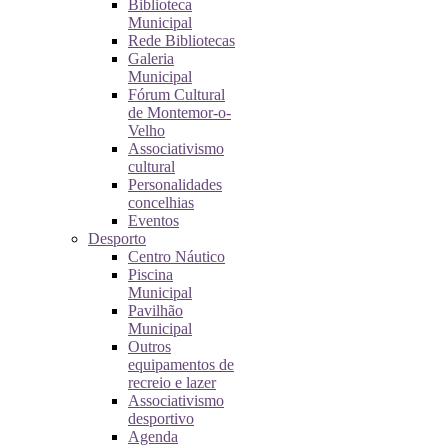
Biblioteca
Municipal
Rede Bibliotecas
Galeria
Municipal
Fórum Cultural
de Montemor-o-
Velho
Associativismo
cultural
Personalidades
concelhias
Eventos
Desporto
Centro Náutico
Piscina
Municipal
Pavilhão
Municipal
Outros
equipamentos de
recreio e lazer
Associativismo
desportivo
Agenda