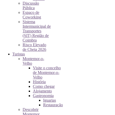
Discussão
Pública
Espaço de
Coworking
Sistema
Intermunicipal de
Transportes
(SIT) Região de
Coimbra
Risco Elevado
de Cheia 2026
Turistas
Montemor-o-
Velho
Visite o concelho
de Montemor-o-
Velho
História
Como chegar
Alojamento
Gastronomia
Iguarias
Restauração
Descobrir
Montemor