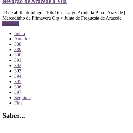
elevação de Arazede a Vila
23 de abril . domingo . 10h-16h . Largo Arminda Baía . Arazede |
Mercadinho da Primavera Org.> Junta de Freguesia de Arazede
Ler mais
Início
Anterior
388
389
390
391
392
393
394
395
396
397
Seguinte
Fim
Saber...