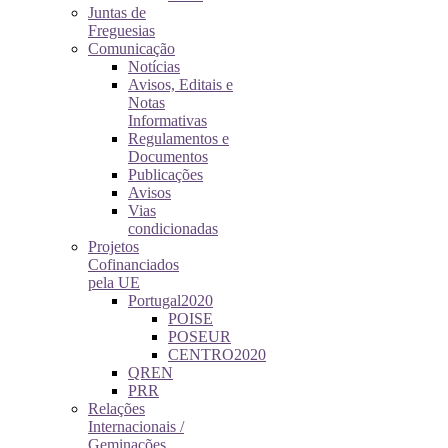
Juntas de
Freguesias
Comunicação
Notícias
Avisos, Editais e
Notas
Informativas
Regulamentos e
Documentos
Publicações
Avisos
Vias
condicionadas
Projetos
Cofinanciados
pela UE
Portugal2020
POISE
POSEUR
CENTRO2020
QREN
PRR
Relações
Internacionais /
Geminações