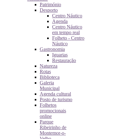
Património
Desporto
Centro Náutico
Agenda
Centro Náutico
em tempo real
Folheto - Centro
Náutico
Gastronomia
Iguarias
Restauração
Natureza
Rotas
Biblioteca
Galeria
Municipal
Agenda cultural
Posto de turismo
Folhetos
promocionais
online
Parque
Ribeirinho de
Montemor-o-
Velho