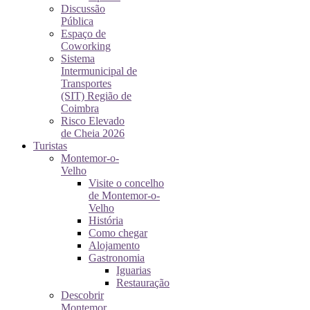
Discussão
Pública
Espaço de
Coworking
Sistema
Intermunicipal de
Transportes
(SIT) Região de
Coimbra
Risco Elevado
de Cheia 2026
Turistas
Montemor-o-
Velho
Visite o concelho
de Montemor-o-
Velho
História
Como chegar
Alojamento
Gastronomia
Iguarias
Restauração
Descobrir
Montemor