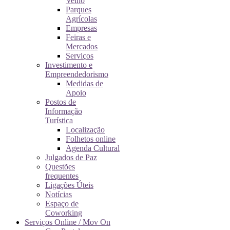
Velho
Parques
Agrícolas
Empresas
Feiras e
Mercados
Serviços
Investimento e
Empreendedorismo
Medidas de
Apoio
Postos de
Informação
Turística
Localização
Folhetos online
Agenda Cultural
Julgados de Paz
Questões
frequentes
Ligações Úteis
Notícias
Espaço de
Coworking
Serviços Online / Mov On