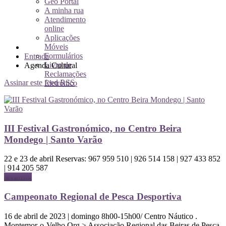
Geo Portal
A minha rua
Atendimento
online
Aplicações
Móveis
Formulários
Entrada
Livro de
Agenda Cultural
Reclamações
Assinar este feed RSS
Eletrónico
III Festival Gastronómico, no Centro Beira
Mondego | Santo Varão
22 e 23 de abril Reservas: 967 959 510 | 926 514 158 | 927 433 852
| 914 205 587
Ler mais
Campeonato Regional de Pesca Desportiva
16 de abril de 2023 | domingo 8h00-15h00/ Centro Náutico .
Montemor-o-Velho Org.> Associação Regional das Beiras de Pesca