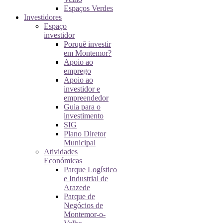
Espaços Verdes
Investidores
Espaço
investidor
Porquê investir
em Montemor?
Apoio ao
emprego
Apoio ao
investidor e
empreendedor
Guia para o
investimento
SIG
Plano Diretor
Municipal
Atividades
Económicas
Parque Logístico
e Industrial de
Arazede
Parque de
Negócios de
Montemor-o-