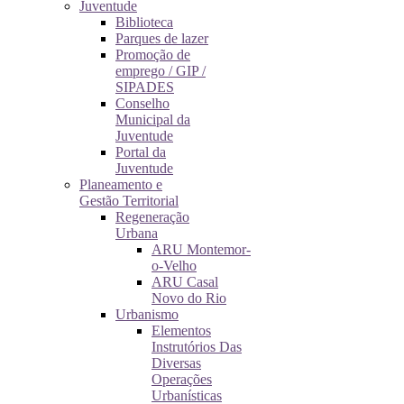
Juventude
Biblioteca
Parques de lazer
Promoção de
emprego / GIP /
SIPADES
Conselho
Municipal da
Juventude
Portal da
Juventude
Planeamento e
Gestão Territorial
Regeneração
Urbana
ARU Montemor-
o-Velho
ARU Casal
Novo do Rio
Urbanismo
Elementos
Instrutórios Das
Diversas
Operações
Urbanísticas