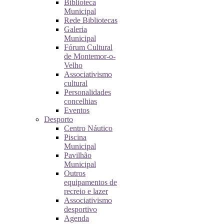
Biblioteca
Municipal
Rede Bibliotecas
Galeria
Municipal
Fórum Cultural
de Montemor-o-
Velho
Associativismo
cultural
Personalidades
concelhias
Eventos
Desporto
Centro Náutico
Piscina
Municipal
Pavilhão
Municipal
Outros
equipamentos de
recreio e lazer
Associativismo
desportivo
Agenda