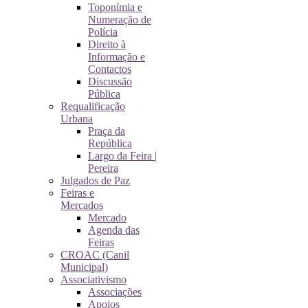
Toponímia e
Numeração de
Polícia
Direito à
Informação e
Contactos
Discussão
Pública
Requalificação
Urbana
Praça da
República
Largo da Feira |
Pereira
Julgados de Paz
Feiras e
Mercados
Mercado
Agenda das
Feiras
CROAC (Canil
Municipal)
Associativismo
Associações
Apoios