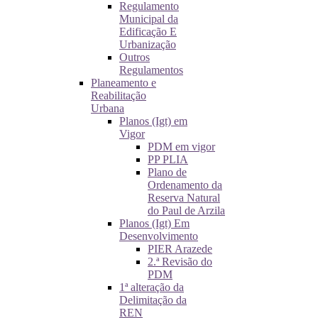
Regulamento
Municipal da
Edificação E
Urbanização
Outros
Regulamentos
Planeamento e
Reabilitação
Urbana
Planos (Igt) em
Vigor
PDM em vigor
PP PLIA
Plano de
Ordenamento da
Reserva Natural
do Paul de Arzila
Planos (Igt) Em
Desenvolvimento
PIER Arazede
2.ª Revisão do
PDM
1ª alteração da
Delimitação da
REN