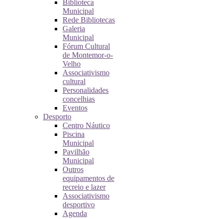
Biblioteca
Municipal
Rede Bibliotecas
Galeria
Municipal
Fórum Cultural
de Montemor-o-
Velho
Associativismo
cultural
Personalidades
concelhias
Eventos
Desporto
Centro Náutico
Piscina
Municipal
Pavilhão
Municipal
Outros
equipamentos de
recreio e lazer
Associativismo
desportivo
Agenda