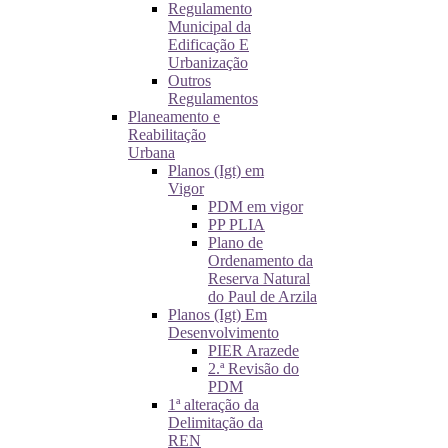
Regulamento
Municipal da
Edificação E
Urbanização
Outros
Regulamentos
Planeamento e
Reabilitação
Urbana
Planos (Igt) em
Vigor
PDM em vigor
PP PLIA
Plano de
Ordenamento da
Reserva Natural
do Paul de Arzila
Planos (Igt) Em
Desenvolvimento
PIER Arazede
2.ª Revisão do
PDM
1ª alteração da
Delimitação da
REN