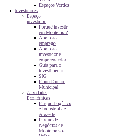
Espaços Verdes
Investidores
Espaço
investidor
Porquê investir
em Montemor?
Apoio ao
emprego
Apoio ao
investidor e
empreendedor
Guia para o
investimento
SIG
Plano Diretor
Municipal
Atividades
Económicas
Parque Logístico
e Industrial de
Arazede
Parque de
Negócios de
Montemor-o-