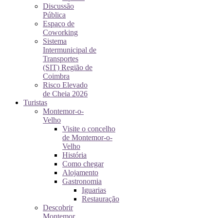
Discussão
Pública
Espaço de
Coworking
Sistema
Intermunicipal de
Transportes
(SIT) Região de
Coimbra
Risco Elevado
de Cheia 2026
Turistas
Montemor-o-
Velho
Visite o concelho
de Montemor-o-
Velho
História
Como chegar
Alojamento
Gastronomia
Iguarias
Restauração
Descobrir
Montemor