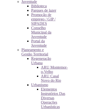
Juventude
Biblioteca
Parques de lazer
Promoção de
emprego / GIP /
SIPADES
Conselho
Municipal da
Juventude
Portal da
Juventude
Planeamento e
Gestão Territorial
Regeneração
Urbana
ARU Montemor-
o-Velho
ARU Casal
Novo do Rio
Urbanismo
Elementos
Instrutórios Das
Diversas
Operações
Urbanísticas