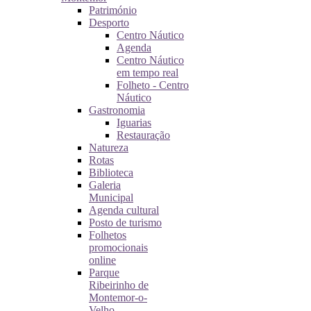
Património
Desporto
Centro Náutico
Agenda
Centro Náutico
em tempo real
Folheto - Centro
Náutico
Gastronomia
Iguarias
Restauração
Natureza
Rotas
Biblioteca
Galeria
Municipal
Agenda cultural
Posto de turismo
Folhetos
promocionais
online
Parque
Ribeirinho de
Montemor-o-
Velho