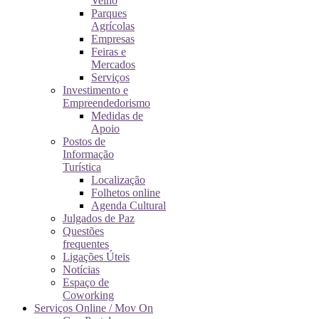
Velho
Parques
Agrícolas
Empresas
Feiras e
Mercados
Serviços
Investimento e
Empreendedorismo
Medidas de
Apoio
Postos de
Informação
Turística
Localização
Folhetos online
Agenda Cultural
Julgados de Paz
Questões
frequentes
Ligações Úteis
Notícias
Espaço de
Coworking
Serviços Online / Mov On