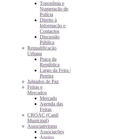
Toponímia e
Numeração de
Polícia
Direito à
Informação e
Contactos
Discussão
Pública
Requalificação
Urbana
Praça da
República
Largo da Feira |
Pereira
Julgados de Paz
Feiras e
Mercados
Mercado
Agenda das
Feiras
CROAC (Canil
Municipal)
Associativismo
Associações
Apoios