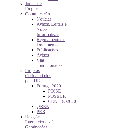
Juntas de
Freguesias
Comunicação
Notícias
Avisos, Editais e
Notas
Informativas
Regulamentos e
Documentos
Publicações
Avisos
Vias
condicionadas
Projetos
Cofinanciados
pela UE
Portugal2020
POISE
POSEUR
CENTRO2020
QREN
PRR
Relações
Internacionais /
Geminações