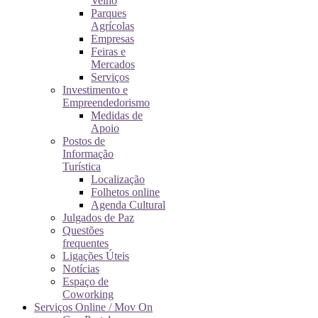
Velho
Parques
Agrícolas
Empresas
Feiras e
Mercados
Serviços
Investimento e
Empreendedorismo
Medidas de
Apoio
Postos de
Informação
Turística
Localização
Folhetos online
Agenda Cultural
Julgados de Paz
Questões
frequentes
Ligações Úteis
Notícias
Espaço de
Coworking
Serviços Online / Mov On