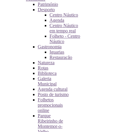
Património
Desporto
Centro Náutico
Agenda
Centro Náutico
em tempo real
Folheto - Centro
Náutico
Gastronomia
Iguarias
Restauração
Natureza
Rotas
Biblioteca
Galeria
Municipal
Agenda cultural
Posto de turismo
Folhetos
promocionais
online
Parque
Ribeirinho de
Montemor-o-
Velho