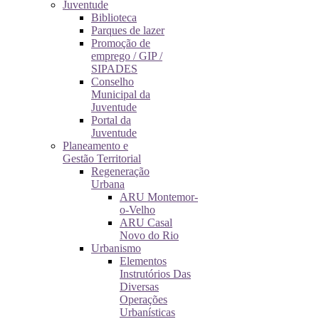
Juventude
Biblioteca
Parques de lazer
Promoção de
emprego / GIP /
SIPADES
Conselho
Municipal da
Juventude
Portal da
Juventude
Planeamento e
Gestão Territorial
Regeneração
Urbana
ARU Montemor-
o-Velho
ARU Casal
Novo do Rio
Urbanismo
Elementos
Instrutórios Das
Diversas
Operações
Urbanísticas