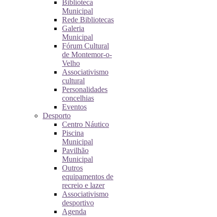
Biblioteca
Municipal
Rede Bibliotecas
Galeria
Municipal
Fórum Cultural
de Montemor-o-
Velho
Associativismo
cultural
Personalidades
concelhias
Eventos
Desporto
Centro Náutico
Piscina
Municipal
Pavilhão
Municipal
Outros
equipamentos de
recreio e lazer
Associativismo
desportivo
Agenda