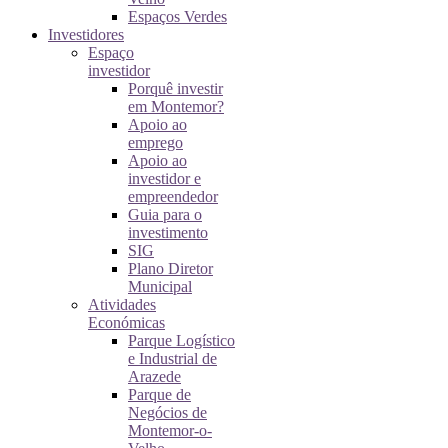
Espaços Verdes
Investidores
Espaço
investidor
Porquê investir
em Montemor?
Apoio ao
emprego
Apoio ao
investidor e
empreendedor
Guia para o
investimento
SIG
Plano Diretor
Municipal
Atividades
Económicas
Parque Logístico
e Industrial de
Arazede
Parque de
Negócios de
Montemor-o-