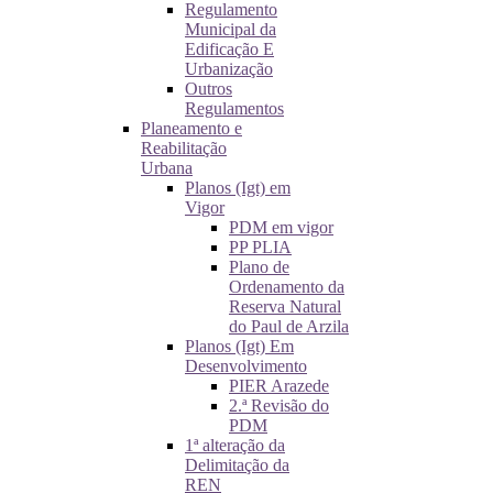
Regulamento
Municipal da
Edificação E
Urbanização
Outros
Regulamentos
Planeamento e
Reabilitação
Urbana
Planos (Igt) em
Vigor
PDM em vigor
PP PLIA
Plano de
Ordenamento da
Reserva Natural
do Paul de Arzila
Planos (Igt) Em
Desenvolvimento
PIER Arazede
2.ª Revisão do
PDM
1ª alteração da
Delimitação da
REN