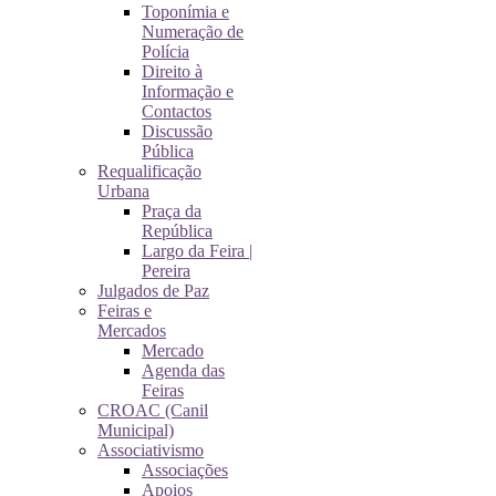
Toponímia e
Numeração de
Polícia
Direito à
Informação e
Contactos
Discussão
Pública
Requalificação
Urbana
Praça da
República
Largo da Feira |
Pereira
Julgados de Paz
Feiras e
Mercados
Mercado
Agenda das
Feiras
CROAC (Canil
Municipal)
Associativismo
Associações
Apoios