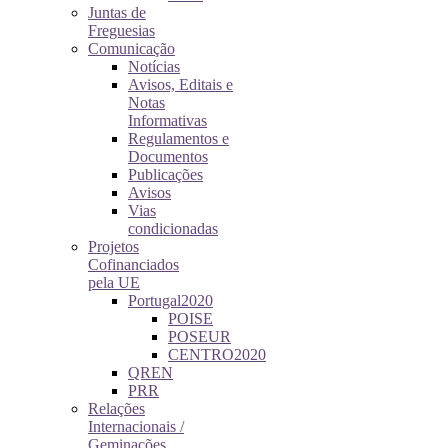
Juntas de
Freguesias
Comunicação
Notícias
Avisos, Editais e
Notas
Informativas
Regulamentos e
Documentos
Publicações
Avisos
Vias
condicionadas
Projetos
Cofinanciados
pela UE
Portugal2020
POISE
POSEUR
CENTRO2020
QREN
PRR
Relações
Internacionais /
Geminações