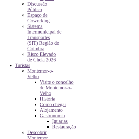
Discussão
Pública
Espaço de
Coworking
Sistema
Intermunicipal de
Transportes
(SIT) Região de
Coimbra
Risco Elevado
de Cheia 2026
Turistas
Montemor-o-
Velho
Visite o concelho
de Montemor-o-
Velho
História
Como chegar
Alojamento
Gastronomia
Iguarias
Restauração
Descobrir
Montemor