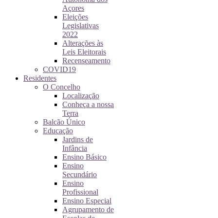
Açores
Eleições
Legislativas
2022
Alterações às
Leis Eleitorais
Recenseamento
COVID19
Residentes
O Concelho
Localização
Conheça a nossa
Terra
Balcão Único
Educação
Jardins de
Infância
Ensino Básico
Ensino
Secundário
Ensino
Profissional
Ensino Especial
Agrupamento de