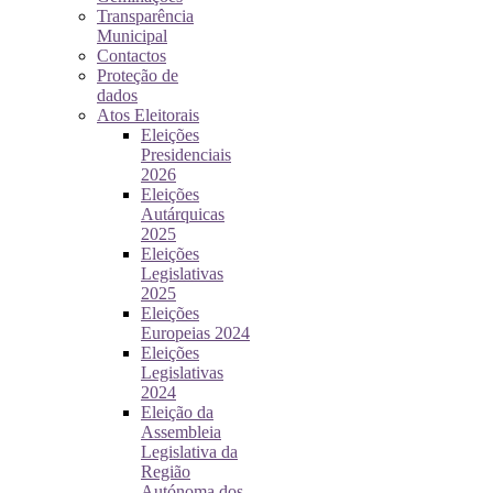
Transparência
Municipal
Contactos
Proteção de
dados
Atos Eleitorais
Eleições
Presidenciais
2026
Eleições
Autárquicas
2025
Eleições
Legislativas
2025
Eleições
Europeias 2024
Eleições
Legislativas
2024
Eleição da
Assembleia
Legislativa da
Região
Autónoma dos