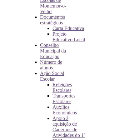
Escolas de
Montemor-o-
Velho
Documentos
estratégicos
Carta Educativa
Projeto
Educativo Local
Conselho
Municipal da
Educação
Número de
alunos
Ação Social
Escolar
Refeições
Escolares
Transportes
Escolares
Auxílios
Económicos
Apoio à
aquisição de
Cadernos de
Atividades do 1º