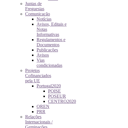
Juntas de
Freguesias
Comunicação
Notícias
Avisos, Editais e
Notas
Informativas
Regulamentos e
Documentos
Publicações
Avisos
Vias
condicionadas
Projetos
Cofinanciados
pela UE
Portugal2020
POISE
POSEUR
CENTRO2020
QREN
PRR
Relações
Internacionais /
Geminações