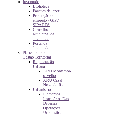
Juventude
Biblioteca
Parques de lazer
Promoção de
emprego / GIP /
SIPADES
Conselho
Municipal da
Juventude
Portal da
Juventude
Planeamento e
Gestão Territorial
Regeneração
Urbana
ARU Montemor-
o-Velho
ARU Casal
Novo do Rio
Urbanismo
Elementos
Instrutórios Das
Diversas
Operações
Urbanísticas