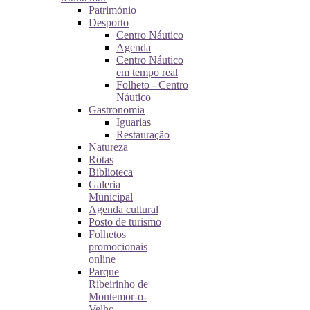
Património
Desporto
Centro Náutico
Agenda
Centro Náutico
em tempo real
Folheto - Centro
Náutico
Gastronomia
Iguarias
Restauração
Natureza
Rotas
Biblioteca
Galeria
Municipal
Agenda cultural
Posto de turismo
Folhetos
promocionais
online
Parque
Ribeirinho de
Montemor-o-
Velho