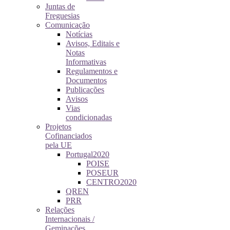
Juntas de
Freguesias
Comunicação
Notícias
Avisos, Editais e
Notas
Informativas
Regulamentos e
Documentos
Publicações
Avisos
Vias
condicionadas
Projetos
Cofinanciados
pela UE
Portugal2020
POISE
POSEUR
CENTRO2020
QREN
PRR
Relações
Internacionais /
Geminações