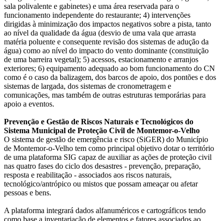
sala polivalente e gabinetes) e uma área reservada para o
funcionamento independente do restaurante; 4) intervenções
dirigidas à minimização dos impactos negativos sobre a pista, tanto
ao nível da qualidade da água (desvio de uma vala que arrasta
matéria poluente e consequente revisão dos sistemas de adução da
água) como ao nível do impacto do vento dominante (constituição
de uma barreira vegetal); 5) acessos, estacionamento e arranjos
exteriores; 6) equipamento adequado ao bom funcionamento do CN
como é o caso da balizagem, dos barcos de apoio, dos pontões e dos
sistemas de largada, dos sistemas de cronometragem e
comunicações, mas também de outras estruturas temporárias para
apoio a eventos.
Prevenção e Gestão de Riscos Naturais e Tecnológicos do
Sistema Municipal de Proteção Civil de Montemor-o-Velho
O sistema de gestão de emergência e risco (SiGER) do Município
de Montemor-o-Velho tem como principal objetivo dotar o território
de uma plataforma SIG capaz de auxiliar as ações de proteção civil
nas quatro fases do ciclo dos desastres - prevenção, preparação,
resposta e reabilitação - associados aos riscos naturais,
tecnológico/antrópico ou mistos que possam ameaçar ou afetar
pessoas e bens.
A plataforma integrará dados alfanuméricos e cartográficos tendo
como base a inventariação de elementos e fatores associados ao