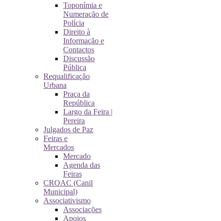
Toponímia e
Numeração de
Polícia
Direito à
Informação e
Contactos
Discussão
Pública
Requalificação
Urbana
Praça da
República
Largo da Feira |
Pereira
Julgados de Paz
Feiras e
Mercados
Mercado
Agenda das
Feiras
CROAC (Canil
Municipal)
Associativismo
Associações
Apoios