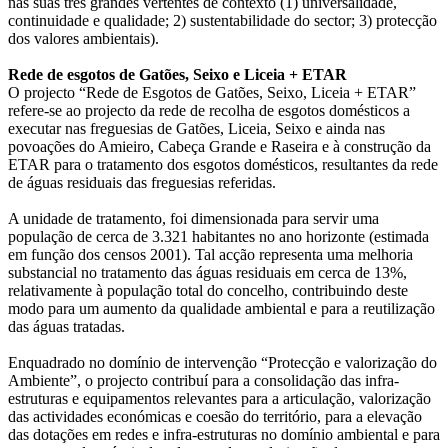
nas suas três grandes vertentes de contexto (1) universalidade,
continuidade e qualidade; 2) sustentabilidade do sector; 3) protecção
dos valores ambientais).
Rede de esgotos de Gatões, Seixo e Liceia + ETAR
O projecto “Rede de Esgotos de Gatões, Seixo, Liceia + ETAR”
refere-se ao projecto da rede de recolha de esgotos domésticos a
executar nas freguesias de Gatões, Liceia, Seixo e ainda nas
povoações do Amieiro, Cabeça Grande e Raseira e à construção da
ETAR para o tratamento dos esgotos domésticos, resultantes da rede
de águas residuais das freguesias referidas.
A unidade de tratamento, foi dimensionada para servir uma
população de cerca de 3.321 habitantes no ano horizonte (estimada
em função dos censos 2001). Tal acção representa uma melhoria
substancial no tratamento das águas residuais em cerca de 13%,
relativamente à população total do concelho, contribuindo deste
modo para um aumento da qualidade ambiental e para a reutilização
das águas tratadas.
Enquadrado no domínio de intervenção “Protecção e valorização do
Ambiente”, o projecto contribuí para a consolidação das infra-
estruturas e equipamentos relevantes para a articulação, valorização
das actividades económicas e coesão do território, para a elevação
das dotações em redes e infra-estruturas no domínio ambiental e para