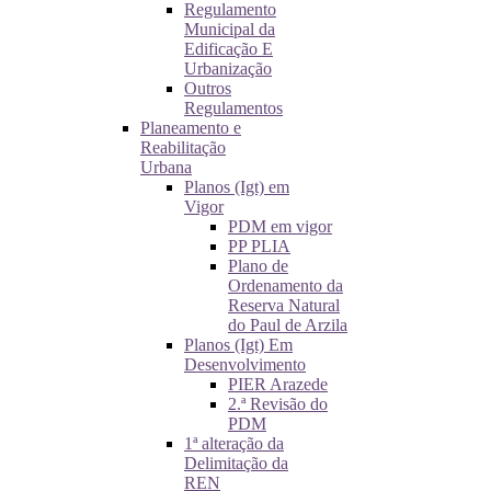
Regulamento
Municipal da
Edificação E
Urbanização
Outros
Regulamentos
Planeamento e
Reabilitação
Urbana
Planos (Igt) em
Vigor
PDM em vigor
PP PLIA
Plano de
Ordenamento da
Reserva Natural
do Paul de Arzila
Planos (Igt) Em
Desenvolvimento
PIER Arazede
2.ª Revisão do
PDM
1ª alteração da
Delimitação da
REN