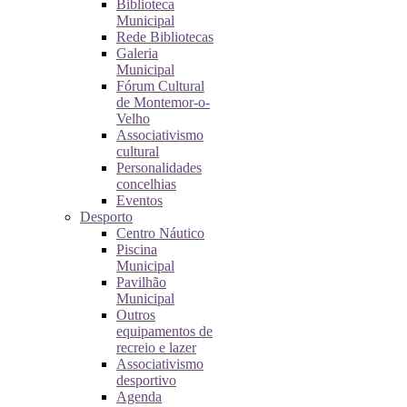
Biblioteca
Municipal
Rede Bibliotecas
Galeria
Municipal
Fórum Cultural
de Montemor-o-
Velho
Associativismo
cultural
Personalidades
concelhias
Eventos
Desporto
Centro Náutico
Piscina
Municipal
Pavilhão
Municipal
Outros
equipamentos de
recreio e lazer
Associativismo
desportivo
Agenda