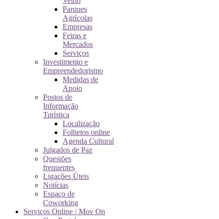
Velho
Parques
Agrícolas
Empresas
Feiras e
Mercados
Serviços
Investimento e
Empreendedorismo
Medidas de
Apoio
Postos de
Informação
Turística
Localização
Folhetos online
Agenda Cultural
Julgados de Paz
Questões
frequentes
Ligações Úteis
Notícias
Espaço de
Coworking
Serviços Online / Mov On