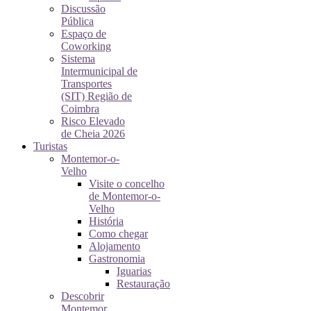
Discussão
Pública
Espaço de
Coworking
Sistema
Intermunicipal de
Transportes
(SIT) Região de
Coimbra
Risco Elevado
de Cheia 2026
Turistas
Montemor-o-
Velho
Visite o concelho
de Montemor-o-
Velho
História
Como chegar
Alojamento
Gastronomia
Iguarias
Restauração
Descobrir
Montemor