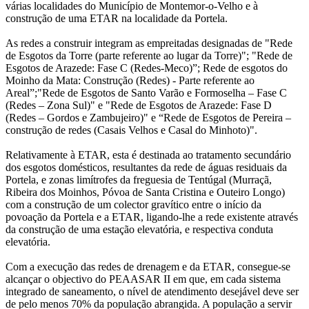
várias localidades do Município de Montemor-o-Velho e à
construção de uma ETAR na localidade da Portela.
As redes a construir integram as empreitadas designadas de "Rede
de Esgotos da Torre (parte referente ao lugar da Torre)"; "Rede de
Esgotos de Arazede: Fase C (Redes-Meco)”; Rede de esgotos do
Moinho da Mata: Construção (Redes) - Parte referente ao
Areal”;"Rede de Esgotos de Santo Varão e Formoselha – Fase C
(Redes – Zona Sul)" e "Rede de Esgotos de Arazede: Fase D
(Redes – Gordos e Zambujeiro)" e “Rede de Esgotos de Pereira –
construção de redes (Casais Velhos e Casal do Minhoto)".
Relativamente à ETAR, esta é destinada ao tratamento secundário
dos esgotos domésticos, resultantes da rede de águas residuais da
Portela, e zonas limítrofes da freguesia de Tentúgal (Murraçã,
Ribeira dos Moinhos, Póvoa de Santa Cristina e Outeiro Longo)
com a construção de um colector gravítico entre o início da
povoação da Portela e a ETAR, ligando-lhe a rede existente através
da construção de uma estação elevatória, e respectiva conduta
elevatória.
Com a execução das redes de drenagem e da ETAR, consegue-se
alcançar o objectivo do PEAASAR II em que, em cada sistema
integrado de saneamento, o nível de atendimento desejável deve ser
de pelo menos 70% da população abrangida. A população a servir