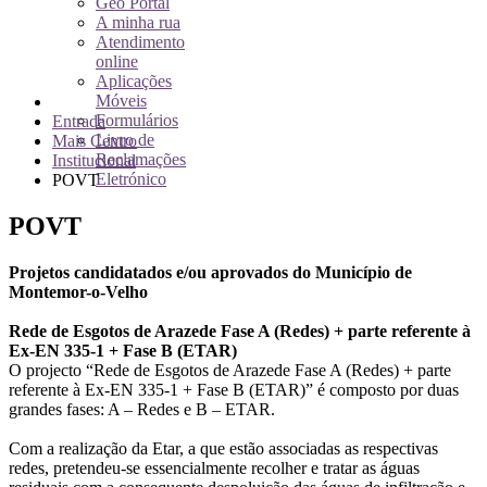
Geo Portal
A minha rua
Atendimento
online
Aplicações
Móveis
Formulários
Entrada
Livro de
Mais Centro
Reclamações
Institucional
Eletrónico
POVT
POVT
Projetos candidatados e/ou aprovados do Município de
Montemor-o-Velho
Rede de Esgotos de Arazede Fase A (Redes) + parte referente à
Ex-EN 335-1 + Fase B (ETAR)
O projecto “Rede de Esgotos de Arazede Fase A (Redes) + parte
referente à Ex-EN 335-1 + Fase B (ETAR)” é composto por duas
grandes fases: A – Redes e B – ETAR.
Com a realização da Etar, a que estão associadas as respectivas
redes, pretendeu-se essencialmente recolher e tratar as águas