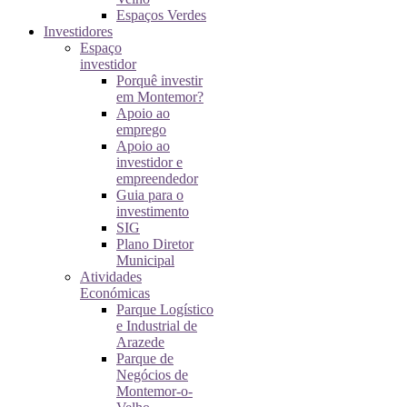
Espaços Verdes
Investidores
Espaço
investidor
Porquê investir
em Montemor?
Apoio ao
emprego
Apoio ao
investidor e
empreendedor
Guia para o
investimento
SIG
Plano Diretor
Municipal
Atividades
Económicas
Parque Logístico
e Industrial de
Arazede
Parque de
Negócios de
Montemor-o-