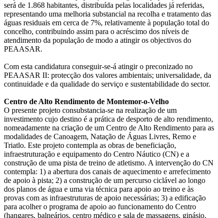
será de 1.868 habitantes, distribuída pelas localidades já referidas,
representando uma melhoria substancial na recolha e tratamento das
águas residuais em cerca de 7%, relativamente à população total do
concelho, contribuindo assim para o acréscimo dos níveis de
atendimento da população de modo a atingir os objectivos do
PEAASAR.
Com esta candidatura conseguir-se-á atingir o preconizado no
PEAASAR II: protecção dos valores ambientais; universalidade, da
continuidade e da qualidade do serviço e sustentabilidade do sector.
Centro de Alto Rendimento de Montemor-o-Velho
O presente projeto consubstancia-se na realização de um
investimento cujo destino é a prática de desporto de alto rendimento,
nomeadamente na criação de um Centro de Alto Rendimento para as
modalidades de Canoagem, Natação de Águas Livres, Remo e
Triatlo. Este projeto contempla as obras de beneficiação,
infraestruturação e equipamento do Centro Náutico (CN) e a
construção de uma pista de treino de atletismo. A intervenção do CN
contempla: 1) a abertura dos canais de aquecimento e arrefecimento
de apoio à pista; 2) a construção de um percurso ciclável ao longo
dos planos de água e uma via técnica para apoio ao treino e às
provas com as infraestruturas de apoio necessárias; 3) a edificação
para acolher o programa de apoio ao funcionamento do Centro
(hangares, balneários, centro médico e sala de massagens, ginásio,