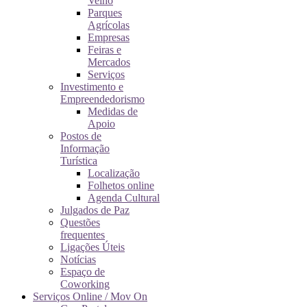
Velho
Parques
Agrícolas
Empresas
Feiras e
Mercados
Serviços
Investimento e
Empreendedorismo
Medidas de
Apoio
Postos de
Informação
Turística
Localização
Folhetos online
Agenda Cultural
Julgados de Paz
Questões
frequentes
Ligações Úteis
Notícias
Espaço de
Coworking
Serviços Online / Mov On