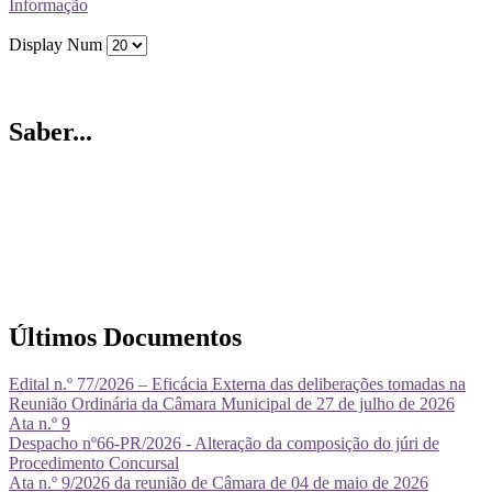
Informação
Display Num
Saber...
Últimos Documentos
Edital n.º 77/2026 – Eficácia Externa das deliberações tomadas na
Reunião Ordinária da Câmara Municipal de 27 de julho de 2026
Ata n.º 9
Despacho nº66-PR/2026 - Alteração da composição do júri de
Procedimento Concursal
Ata n.º 9/2026 da reunião de Câmara de 04 de maio de 2026