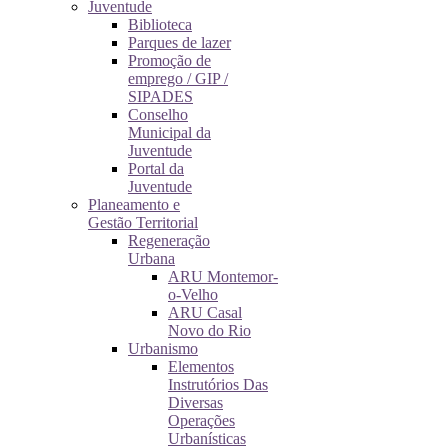
Juventude
Biblioteca
Parques de lazer
Promoção de
emprego / GIP /
SIPADES
Conselho
Municipal da
Juventude
Portal da
Juventude
Planeamento e
Gestão Territorial
Regeneração
Urbana
ARU Montemor-
o-Velho
ARU Casal
Novo do Rio
Urbanismo
Elementos
Instrutórios Das
Diversas
Operações
Urbanísticas