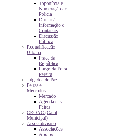
Toponímia e
Numeração de
Polícia
Direito à
Informação e
Contactos
Discussão
Pública
Requalificação
Urbana
Praça da
República
Largo da Feira |
Pereira
Julgados de Paz
Feiras e
Mercados
Mercado
Agenda das
Feiras
CROAC (Canil
Municipal)
Associativismo
Associações
Apoios