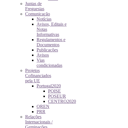
Juntas de
Freguesias
Comunicação
Notícias
Avisos, Editais e
Notas
Informativas
Regulamentos e
Documentos
Publicações
Avisos
Vias
condicionadas
Projetos
Cofinanciados
pela UE
Portugal2020
POISE
POSEUR
CENTRO2020
QREN
PRR
Relações
Internacionais /
Geminações