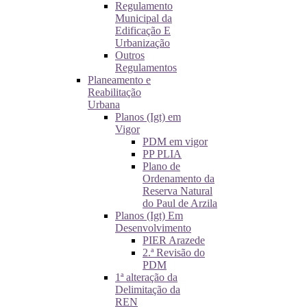
Regulamento
Municipal da
Edificação E
Urbanização
Outros
Regulamentos
Planeamento e
Reabilitação
Urbana
Planos (Igt) em
Vigor
PDM em vigor
PP PLIA
Plano de
Ordenamento da
Reserva Natural
do Paul de Arzila
Planos (Igt) Em
Desenvolvimento
PIER Arazede
2.ª Revisão do
PDM
1ª alteração da
Delimitação da
REN