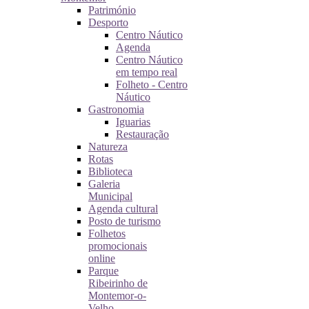
Património
Desporto
Centro Náutico
Agenda
Centro Náutico
em tempo real
Folheto - Centro
Náutico
Gastronomia
Iguarias
Restauração
Natureza
Rotas
Biblioteca
Galeria
Municipal
Agenda cultural
Posto de turismo
Folhetos
promocionais
online
Parque
Ribeirinho de
Montemor-o-
Velho