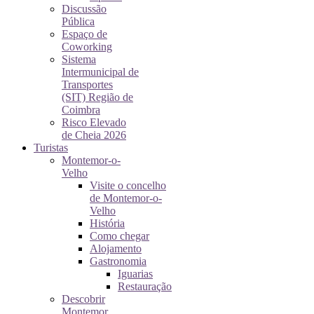
Discussão
Pública
Espaço de
Coworking
Sistema
Intermunicipal de
Transportes
(SIT) Região de
Coimbra
Risco Elevado
de Cheia 2026
Turistas
Montemor-o-
Velho
Visite o concelho
de Montemor-o-
Velho
História
Como chegar
Alojamento
Gastronomia
Iguarias
Restauração
Descobrir
Montemor