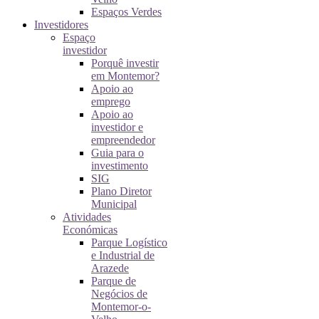
Espaços Verdes
Investidores
Espaço
investidor
Porquê investir
em Montemor?
Apoio ao
emprego
Apoio ao
investidor e
empreendedor
Guia para o
investimento
SIG
Plano Diretor
Municipal
Atividades
Económicas
Parque Logístico
e Industrial de
Arazede
Parque de
Negócios de
Montemor-o-