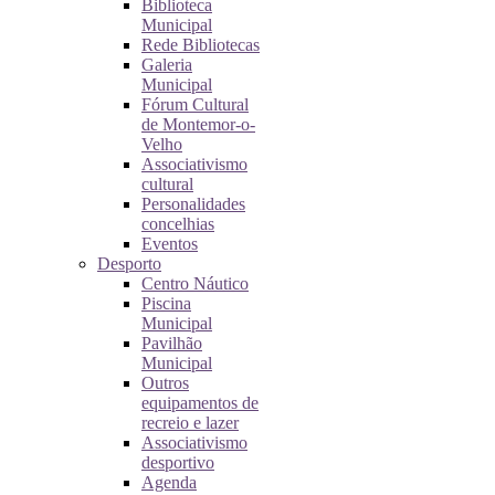
Biblioteca
Municipal
Rede Bibliotecas
Galeria
Municipal
Fórum Cultural
de Montemor-o-
Velho
Associativismo
cultural
Personalidades
concelhias
Eventos
Desporto
Centro Náutico
Piscina
Municipal
Pavilhão
Municipal
Outros
equipamentos de
recreio e lazer
Associativismo
desportivo
Agenda