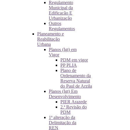
Regulamento
Municipal da
Edificação E
Urbanização
Outros
Regulamentos
Planeamento e
Reabilitação
Urbana
Planos (Igt) em
Vigor
PDM em vigor
PP PLIA
Plano de
Ordenamento da
Reserva Natural
do Paul de Arzila
Planos (Igt) Em
Desenvolvimento
PIER Arazede
2.ª Revisão do
PDM
1ª alteração da
Delimitação da
REN