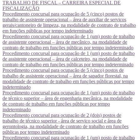
TRABALHO DE FISCAL – CARREIRA ESPECIAL DE
FISCALIZAÇÃO
Procedimento concursal para ocupação de 5 (cinco) postos de
trabalho de assistente operacional – área de auxiliar de serviços
gerais/cantoneiro de limpeza, na modalidade de contrato de trabalho
em funções públicas por tempo indeterminado
Procedimento concursal para ocupação de 1 (um) posto de trabalho
de assistente operacional – área de mecânico, na modalidade de
contrato de trabalho em funções públicas por tempo indeterminado
Procedimento concursal para ocupação de 1 (um) posto de trabalho
de assistente operacional – área de calceteiro, na modalidade de
contrato de trabalho em funções públicas por tempo indeterminado
Procedimento concursal para ocupação de 5 (cinco) postos de
trabalho de assistente operacional – área de sapador florestal, na
modalidade de contrato de trabalho em funções públicas por tempo
indeterminado
Procedimento concursal para ocupação de 1 (um) posto de trabalho
de técnico superior – área de engenharia mecânica, na modalidade
de contrato de trabalho em funções públicas por tempo
indeterminado
Procedimento concursal para ocupação de 2 (dois) postos de
trabalho de técnico superior - área de serviço social e área de
gerontologia, na modalidade de contrato de trabalho em funções
públicas por tempo indeterminado
Procedimento concursal para ocupação de 1 (um) posto de trabalho