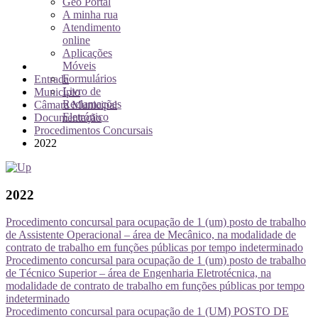
Geo Portal
A minha rua
Atendimento
online
Aplicações
Móveis
Formulários
Entrada
Livro de
Município
Reclamações
Câmara Municipal
Eletrónico
Documentação
Procedimentos Concursais
2022
2022
Procedimento concursal para ocupação de 1 (um) posto de trabalho
de Assistente Operacional – área de Mecânico, na modalidade de
contrato de trabalho em funções públicas por tempo indeterminado
Procedimento concursal para ocupação de 1 (um) posto de trabalho
de Técnico Superior – área de Engenharia Eletrotécnica, na
modalidade de contrato de trabalho em funções públicas por tempo
indeterminado
Procedimento concursal para ocupação de 1 (UM) POSTO DE