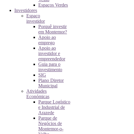
Espaços Verdes
Investidores
Espaço
investidor
Porquê investir
em Montemor?
Apoio ao
emprego
Apoio ao
investidor e
empreendedor
Guia para o
investimento
SIG
Plano Diretor
Municipal
Atividades
Económicas
Parque Logístico
e Industrial de
Arazede
Parque de
Negócios de
Montemor-o-