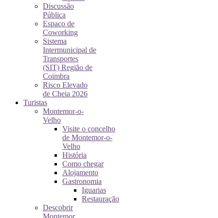
Discussão
Pública
Espaço de
Coworking
Sistema
Intermunicipal de
Transportes
(SIT) Região de
Coimbra
Risco Elevado
de Cheia 2026
Turistas
Montemor-o-
Velho
Visite o concelho
de Montemor-o-
Velho
História
Como chegar
Alojamento
Gastronomia
Iguarias
Restauração
Descobrir
Montemor