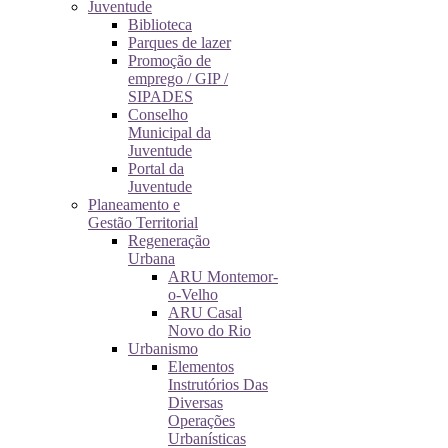
Juventude
Biblioteca
Parques de lazer
Promoção de
emprego / GIP /
SIPADES
Conselho
Municipal da
Juventude
Portal da
Juventude
Planeamento e
Gestão Territorial
Regeneração
Urbana
ARU Montemor-
o-Velho
ARU Casal
Novo do Rio
Urbanismo
Elementos
Instrutórios Das
Diversas
Operações
Urbanísticas