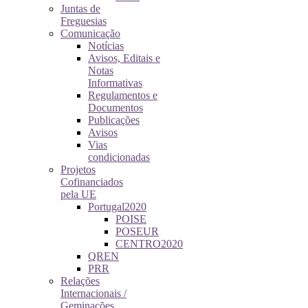
Juntas de
Freguesias
Comunicação
Notícias
Avisos, Editais e
Notas
Informativas
Regulamentos e
Documentos
Publicações
Avisos
Vias
condicionadas
Projetos
Cofinanciados
pela UE
Portugal2020
POISE
POSEUR
CENTRO2020
QREN
PRR
Relações
Internacionais /
Geminações