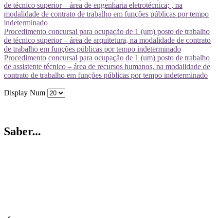
de técnico superior – área de engenharia eletrotécnica; , na
modalidade de contrato de trabalho em funções públicas por tempo
indeterminado
Procedimento concursal para ocupação de 1 (um) posto de trabalho
de técnico superior – área de arquitetura, na modalidade de contrato
de trabalho em funções públicas por tempo indeterminado
Procedimento concursal para ocupação de 1 (um) posto de trabalho
de assistente técnico – área de recursos humanos, na modalidade de
contrato de trabalho em funções públicas por tempo indeterminado
Display Num
Saber...