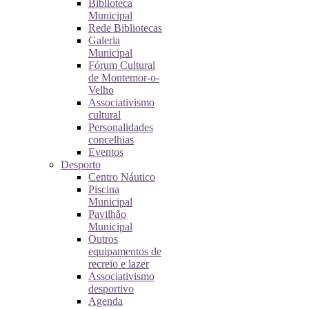
Biblioteca
Municipal
Rede Bibliotecas
Galeria
Municipal
Fórum Cultural
de Montemor-o-
Velho
Associativismo
cultural
Personalidades
concelhias
Eventos
Desporto
Centro Náutico
Piscina
Municipal
Pavilhão
Municipal
Outros
equipamentos de
recreio e lazer
Associativismo
desportivo
Agenda