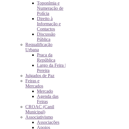
Toponímia e
Numeração de
Polícia
Direito à
Informação e
Contactos
Discussão
Pública
Requalificação
Urbana
Praça da
República
Largo da Feira |
Pereira
Julgados de Paz
Feiras e
Mercados
Mercado
Agenda das
Feiras
CROAC (Canil
Municipal)
Associativismo
Associações
Apoios