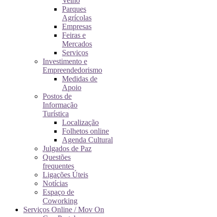
Velho
Parques
Agrícolas
Empresas
Feiras e
Mercados
Serviços
Investimento e
Empreendedorismo
Medidas de
Apoio
Postos de
Informação
Turística
Localização
Folhetos online
Agenda Cultural
Julgados de Paz
Questões
frequentes
Ligações Úteis
Notícias
Espaço de
Coworking
Serviços Online / Mov On