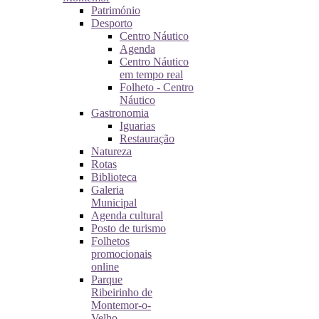
Património
Desporto
Centro Náutico
Agenda
Centro Náutico
em tempo real
Folheto - Centro
Náutico
Gastronomia
Iguarias
Restauração
Natureza
Rotas
Biblioteca
Galeria
Municipal
Agenda cultural
Posto de turismo
Folhetos
promocionais
online
Parque
Ribeirinho de
Montemor-o-
Velho