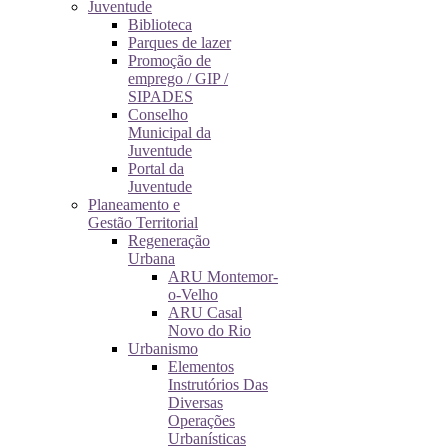
Juventude
Biblioteca
Parques de lazer
Promoção de
emprego / GIP /
SIPADES
Conselho
Municipal da
Juventude
Portal da
Juventude
Planeamento e
Gestão Territorial
Regeneração
Urbana
ARU Montemor-
o-Velho
ARU Casal
Novo do Rio
Urbanismo
Elementos
Instrutórios Das
Diversas
Operações
Urbanísticas