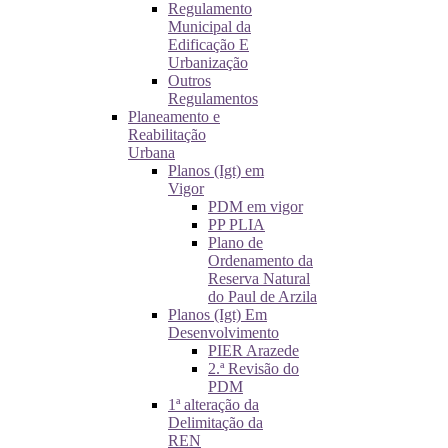
Regulamento
Municipal da
Edificação E
Urbanização
Outros
Regulamentos
Planeamento e
Reabilitação
Urbana
Planos (Igt) em
Vigor
PDM em vigor
PP PLIA
Plano de
Ordenamento da
Reserva Natural
do Paul de Arzila
Planos (Igt) Em
Desenvolvimento
PIER Arazede
2.ª Revisão do
PDM
1ª alteração da
Delimitação da
REN