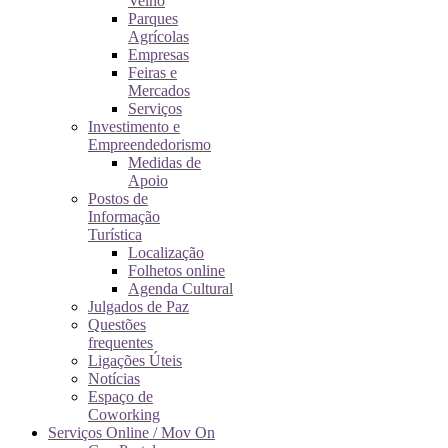
Velho
Parques
Agrícolas
Empresas
Feiras e
Mercados
Serviços
Investimento e
Empreendedorismo
Medidas de
Apoio
Postos de
Informação
Turística
Localização
Folhetos online
Agenda Cultural
Julgados de Paz
Questões
frequentes
Ligações Úteis
Notícias
Espaço de
Coworking
Serviços Online / Mov On