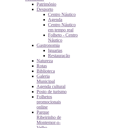
Património
Desporto
Centro Náutico
Agenda
Centro Náutico
em tempo real
Folheto - Centro
Náutico
Gastronomia
Iguarias
Restauração
Natureza
Rotas
Biblioteca
Galeria
Municipal
Agenda cultural
Posto de turismo
Folhetos
promocionais
online
Parque
Ribeirinho de
Montemor-o-
Velho