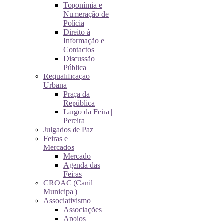
Toponímia e
Numeração de
Polícia
Direito à
Informação e
Contactos
Discussão
Pública
Requalificação
Urbana
Praça da
República
Largo da Feira |
Pereira
Julgados de Paz
Feiras e
Mercados
Mercado
Agenda das
Feiras
CROAC (Canil
Municipal)
Associativismo
Associações
Apoios