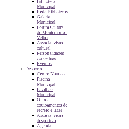
Biblioteca
Municipal
Rede Bibliotecas
Galeria
Municipal
Fórum Cultural
de Montemor-o-
Velho
Associativismo
cultural
Personalidades
concelhias
Eventos
Desporto
Centro Náutico
Piscina
Municipal
Pavilhão
Municipal
Outros
equipamentos de
recreio e lazer
Associativismo
desportivo
Agenda