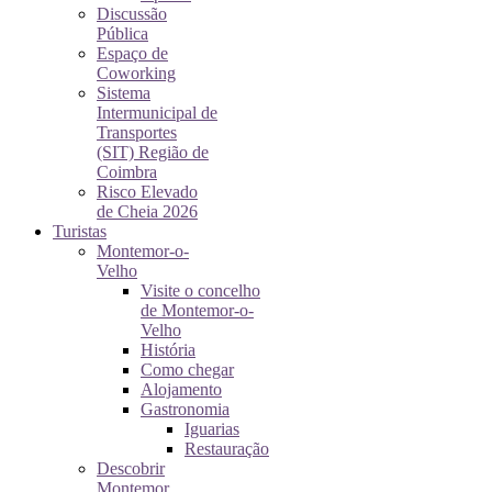
Discussão
Pública
Espaço de
Coworking
Sistema
Intermunicipal de
Transportes
(SIT) Região de
Coimbra
Risco Elevado
de Cheia 2026
Turistas
Montemor-o-
Velho
Visite o concelho
de Montemor-o-
Velho
História
Como chegar
Alojamento
Gastronomia
Iguarias
Restauração
Descobrir
Montemor