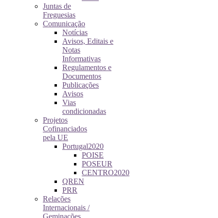
Juntas de
Freguesias
Comunicação
Notícias
Avisos, Editais e
Notas
Informativas
Regulamentos e
Documentos
Publicações
Avisos
Vias
condicionadas
Projetos
Cofinanciados
pela UE
Portugal2020
POISE
POSEUR
CENTRO2020
QREN
PRR
Relações
Internacionais /
Geminações