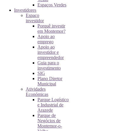
Espaços Verdes
Investidores
Espaço
investidor
Porquê investir
em Montemor?
Apoio ao
emprego
Apoio ao
investidor e
empreendedor
Guia para o
investimento
SIG
Plano Diretor
Municipal
Atividades
Económicas
Parque Logístico
e Industrial de
Arazede
Parque de
Negócios de
Montemor-o-