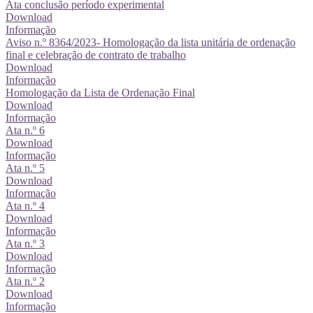
Ata conclusão período experimental
Download
Informação
Aviso n.º 8364/2023- Homologação da lista unitária de ordenação
final e celebração de contrato de trabalho
Download
Informação
Homologação da Lista de Ordenação Final
Download
Informação
Ata n.º 6
Download
Informação
Ata n.º 5
Download
Informação
Ata n.º 4
Download
Informação
Ata n.º 3
Download
Informação
Ata n.º 2
Download
Informação