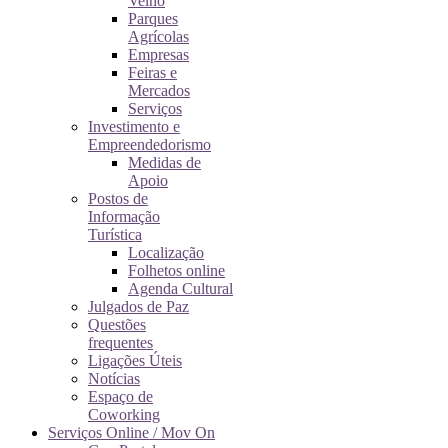
Velho
Parques
Agrícolas
Empresas
Feiras e
Mercados
Serviços
Investimento e
Empreendedorismo
Medidas de
Apoio
Postos de
Informação
Turística
Localização
Folhetos online
Agenda Cultural
Julgados de Paz
Questões
frequentes
Ligações Úteis
Notícias
Espaço de
Coworking
Serviços Online / Mov On