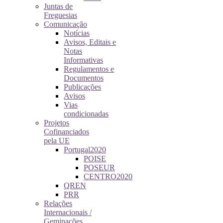
Juntas de
Freguesias
Comunicação
Notícias
Avisos, Editais e
Notas
Informativas
Regulamentos e
Documentos
Publicações
Avisos
Vias
condicionadas
Projetos
Cofinanciados
pela UE
Portugal2020
POISE
POSEUR
CENTRO2020
QREN
PRR
Relações
Internacionais /
Geminações