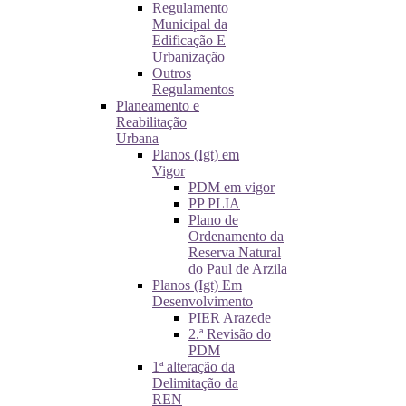
Regulamento
Municipal da
Edificação E
Urbanização
Outros
Regulamentos
Planeamento e
Reabilitação
Urbana
Planos (Igt) em
Vigor
PDM em vigor
PP PLIA
Plano de
Ordenamento da
Reserva Natural
do Paul de Arzila
Planos (Igt) Em
Desenvolvimento
PIER Arazede
2.ª Revisão do
PDM
1ª alteração da
Delimitação da
REN