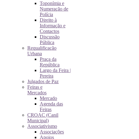
Toponímia e
Numeração de
Polícia
Direito à
Informação e
Contactos
Discussão
Pública
Requalificação
Urbana
Praça da
República
Largo da Feira |
Pereira
Julgados de Paz
Feiras e
Mercados
Mercado
Agenda das
Feiras
CROAC (Canil
Municipal)
Associativismo
Associações
Apoios