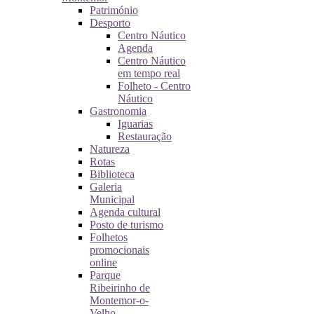
Património
Desporto
Centro Náutico
Agenda
Centro Náutico
em tempo real
Folheto - Centro
Náutico
Gastronomia
Iguarias
Restauração
Natureza
Rotas
Biblioteca
Galeria
Municipal
Agenda cultural
Posto de turismo
Folhetos
promocionais
online
Parque
Ribeirinho de
Montemor-o-
Velho