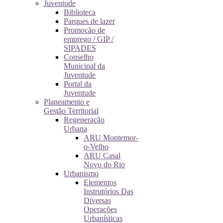
Juventude
Biblioteca
Parques de lazer
Promoção de
emprego / GIP /
SIPADES
Conselho
Municipal da
Juventude
Portal da
Juventude
Planeamento e
Gestão Territorial
Regeneração
Urbana
ARU Montemor-
o-Velho
ARU Casal
Novo do Rio
Urbanismo
Elementos
Instrutórios Das
Diversas
Operações
Urbanísticas