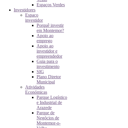
Espaços Verdes
Investidores
Espaço
investidor
Porquê investir
em Montemor?
Apoio ao
emprego
Apoio ao
investidor e
empreendedor
Guia para o
investimento
SIG
Plano Diretor
Municipal
Atividades
Económicas
Parque Logístico
e Industrial de
Arazede
Parque de
Negócios de
Montemor-o-