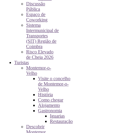
Discussão
Pública
Espaço de
Coworking
Sistema
Intermunicipal de
Transportes
(SIT) Região de
Coimbra
Risco Elevado
de Cheia 2026
Turistas
Montemor-o-
Velho
Visite o concelho
de Montemor-o-
Velho
História
Como chegar
Alojamento
Gastronomia
Iguarias
Restauração
Descobrir
Montemor