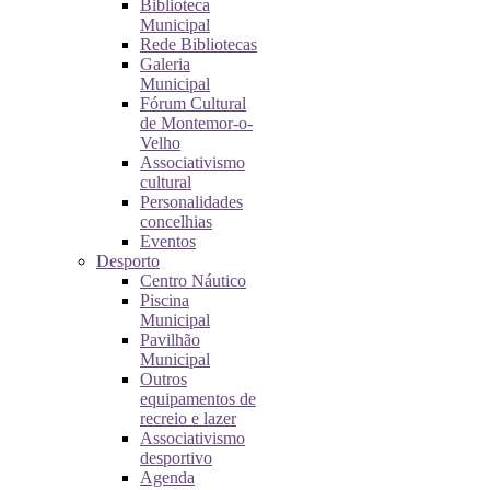
Biblioteca
Municipal
Rede Bibliotecas
Galeria
Municipal
Fórum Cultural
de Montemor-o-
Velho
Associativismo
cultural
Personalidades
concelhias
Eventos
Desporto
Centro Náutico
Piscina
Municipal
Pavilhão
Municipal
Outros
equipamentos de
recreio e lazer
Associativismo
desportivo
Agenda