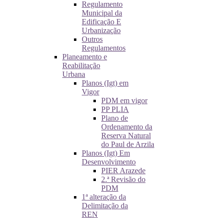
Regulamento
Municipal da
Edificação E
Urbanização
Outros
Regulamentos
Planeamento e
Reabilitação
Urbana
Planos (Igt) em
Vigor
PDM em vigor
PP PLIA
Plano de
Ordenamento da
Reserva Natural
do Paul de Arzila
Planos (Igt) Em
Desenvolvimento
PIER Arazede
2.ª Revisão do
PDM
1ª alteração da
Delimitação da
REN