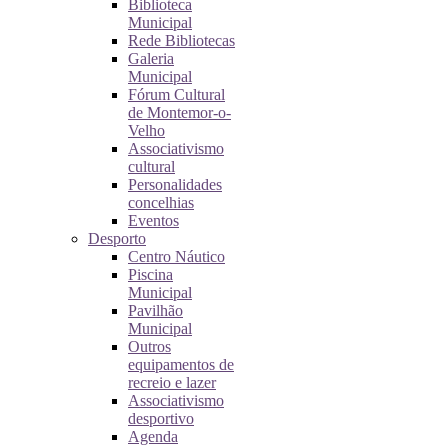
Biblioteca
Municipal
Rede Bibliotecas
Galeria
Municipal
Fórum Cultural
de Montemor-o-
Velho
Associativismo
cultural
Personalidades
concelhias
Eventos
Desporto
Centro Náutico
Piscina
Municipal
Pavilhão
Municipal
Outros
equipamentos de
recreio e lazer
Associativismo
desportivo
Agenda