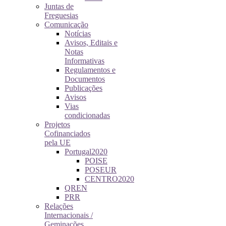
Juntas de
Freguesias
Comunicação
Notícias
Avisos, Editais e
Notas
Informativas
Regulamentos e
Documentos
Publicações
Avisos
Vias
condicionadas
Projetos
Cofinanciados
pela UE
Portugal2020
POISE
POSEUR
CENTRO2020
QREN
PRR
Relações
Internacionais /
Geminações