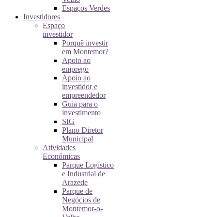
Espaços Verdes
Investidores
Espaço
investidor
Porquê investir
em Montemor?
Apoio ao
emprego
Apoio ao
investidor e
empreendedor
Guia para o
investimento
SIG
Plano Diretor
Municipal
Atividades
Económicas
Parque Logístico
e Industrial de
Arazede
Parque de
Negócios de
Montemor-o-