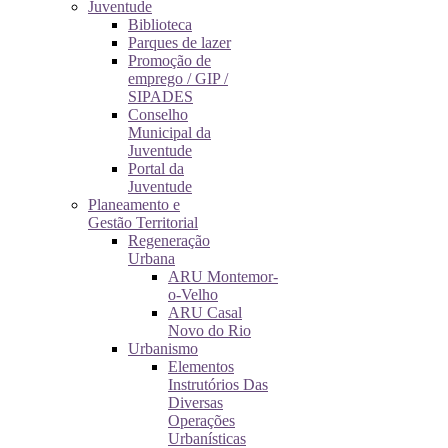
Juventude
Biblioteca
Parques de lazer
Promoção de
emprego / GIP /
SIPADES
Conselho
Municipal da
Juventude
Portal da
Juventude
Planeamento e
Gestão Territorial
Regeneração
Urbana
ARU Montemor-
o-Velho
ARU Casal
Novo do Rio
Urbanismo
Elementos
Instrutórios Das
Diversas
Operações
Urbanísticas