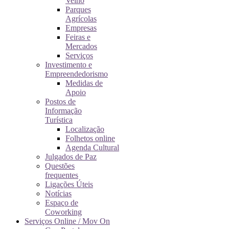
Velho
Parques
Agrícolas
Empresas
Feiras e
Mercados
Serviços
Investimento e
Empreendedorismo
Medidas de
Apoio
Postos de
Informação
Turística
Localização
Folhetos online
Agenda Cultural
Julgados de Paz
Questões
frequentes
Ligações Úteis
Notícias
Espaço de
Coworking
Serviços Online / Mov On