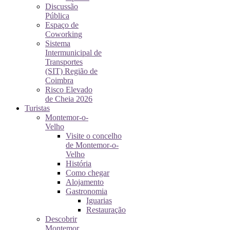
Discussão
Pública
Espaço de
Coworking
Sistema
Intermunicipal de
Transportes
(SIT) Região de
Coimbra
Risco Elevado
de Cheia 2026
Turistas
Montemor-o-
Velho
Visite o concelho
de Montemor-o-
Velho
História
Como chegar
Alojamento
Gastronomia
Iguarias
Restauração
Descobrir
Montemor