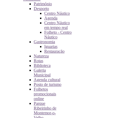
Património
Desporto
Centro Náutico
Agenda
Centro Náutico
em tempo real
Folheto - Centro
Náutico
Gastronomia
Iguarias
Restauração
Natureza
Rotas
Biblioteca
Galeria
Municipal
Agenda cultural
Posto de turismo
Folhetos
promocionais
online
Parque
Ribeirinho de
Montemor-o-
Velho