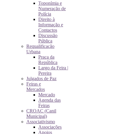
Toponímia e
Numeração de
Polícia
Direito à
Informação e
Contactos
Discussão
Pública
Requalificação
Urbana
Praça da
República
Largo da Feira |
Pereira
Julgados de Paz
Feiras e
Mercados
Mercado
Agenda das
Feiras
CROAC (Canil
Municipal)
Associativismo
Associações
Apoios