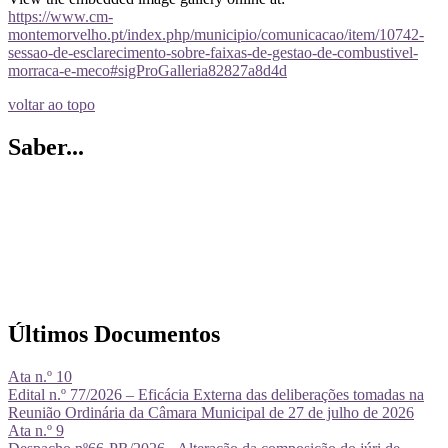
https://www.cm-
montemorvelho.pt/index.php/municipio/comunicacao/item/10742-
sessao-de-esclarecimento-sobre-faixas-de-gestao-de-combustivel-
morraca-e-meco#sigProGalleria82827a8d4d
voltar ao topo
Saber...
Últimos Documentos
Ata n.º 10
Edital n.º 77/2026 – Eficácia Externa das deliberações tomadas na
Reunião Ordinária da Câmara Municipal de 27 de julho de 2026
Ata n.º 9