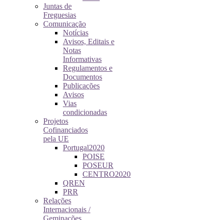
Juntas de
Freguesias
Comunicação
Notícias
Avisos, Editais e
Notas
Informativas
Regulamentos e
Documentos
Publicações
Avisos
Vias
condicionadas
Projetos
Cofinanciados
pela UE
Portugal2020
POISE
POSEUR
CENTRO2020
QREN
PRR
Relações
Internacionais /
Geminações