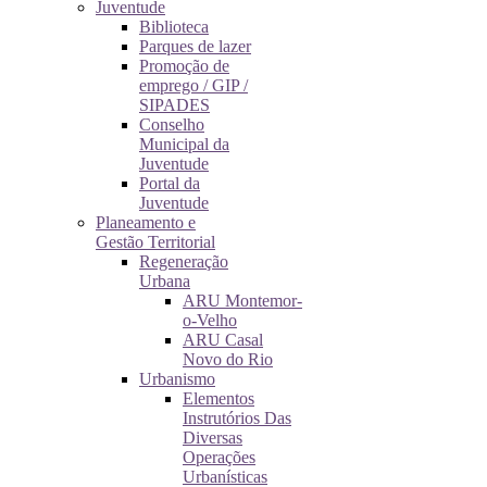
Juventude
Biblioteca
Parques de lazer
Promoção de
emprego / GIP /
SIPADES
Conselho
Municipal da
Juventude
Portal da
Juventude
Planeamento e
Gestão Territorial
Regeneração
Urbana
ARU Montemor-
o-Velho
ARU Casal
Novo do Rio
Urbanismo
Elementos
Instrutórios Das
Diversas
Operações
Urbanísticas