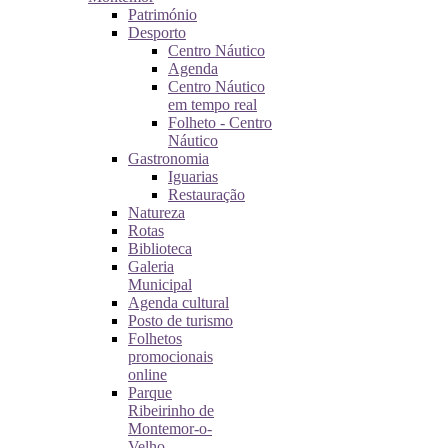
Património
Desporto
Centro Náutico
Agenda
Centro Náutico
em tempo real
Folheto - Centro
Náutico
Gastronomia
Iguarias
Restauração
Natureza
Rotas
Biblioteca
Galeria
Municipal
Agenda cultural
Posto de turismo
Folhetos
promocionais
online
Parque
Ribeirinho de
Montemor-o-
Velho