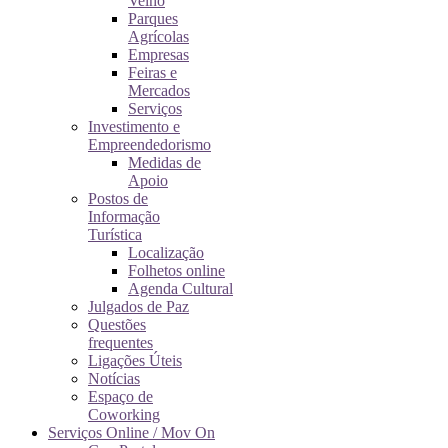
Velho
Parques
Agrícolas
Empresas
Feiras e
Mercados
Serviços
Investimento e
Empreendedorismo
Medidas de
Apoio
Postos de
Informação
Turística
Localização
Folhetos online
Agenda Cultural
Julgados de Paz
Questões
frequentes
Ligações Úteis
Notícias
Espaço de
Coworking
Serviços Online / Mov On