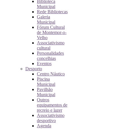
Biblioteca
Municipal
Rede Bibliotecas
Galeria
Municipal
Fórum Cultural
de Montemor-o-
Velho
Associativismo
cultural
Personalidades
concelhias
Eventos
Desporto
Centro Náutico
Piscina
Municipal
Pavilhão
Municipal
Outros
equipamentos de
recreio e lazer
Associativismo
desportivo
Agenda