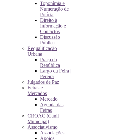
Toponímia e
Numeração de
Polícia
Direito à
Informação e
Contactos
Discussão
Pública
Requalificação
Urbana
Praça da
República
Largo da Feira |
Pereira
Julgados de Paz
Feiras e
Mercados
Mercado
Agenda das
Feiras
CROAC (Canil
Municipal)
Associativismo
Associações
Apoios