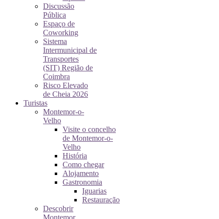
Discussão
Pública
Espaço de
Coworking
Sistema
Intermunicipal de
Transportes
(SIT) Região de
Coimbra
Risco Elevado
de Cheia 2026
Turistas
Montemor-o-
Velho
Visite o concelho
de Montemor-o-
Velho
História
Como chegar
Alojamento
Gastronomia
Iguarias
Restauração
Descobrir
Montemor