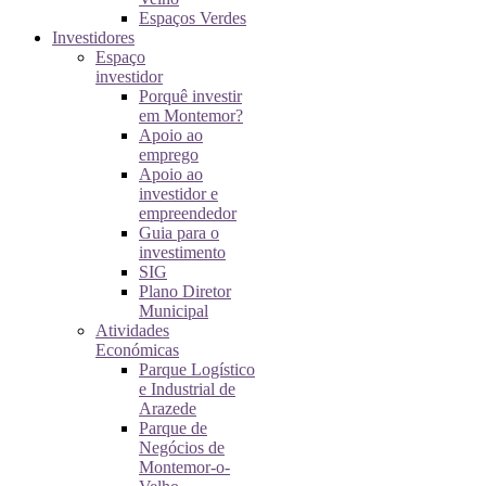
Espaços Verdes
Investidores
Espaço
investidor
Porquê investir
em Montemor?
Apoio ao
emprego
Apoio ao
investidor e
empreendedor
Guia para o
investimento
SIG
Plano Diretor
Municipal
Atividades
Económicas
Parque Logístico
e Industrial de
Arazede
Parque de
Negócios de
Montemor-o-