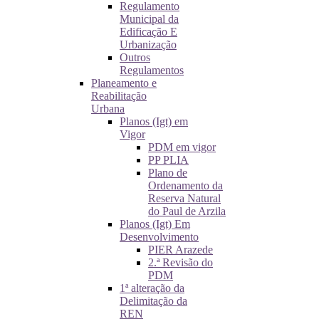
Regulamento
Municipal da
Edificação E
Urbanização
Outros
Regulamentos
Planeamento e
Reabilitação
Urbana
Planos (Igt) em
Vigor
PDM em vigor
PP PLIA
Plano de
Ordenamento da
Reserva Natural
do Paul de Arzila
Planos (Igt) Em
Desenvolvimento
PIER Arazede
2.ª Revisão do
PDM
1ª alteração da
Delimitação da
REN