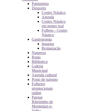
Património
Desporto
Centro Náutico
Agenda
Centro Náutico
em tempo real
Folheto - Centro
Náutico
Gastronomia
Iguarias
Restauração
Natureza
Rotas
Biblioteca
Galeria
Municipal
Agenda cultural
Posto de turismo
Folhetos
promocionais
online
Parque
Ribeirinho de
Montemor-o-
Velho