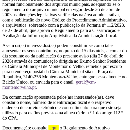
normal funcionamento dos arquivos municipais, adequando-se o
regulamento do arquivo municipal em vigor desde 26 de abril de
2003 às alterações legislativas verificadas na área administrativa,
com a publicação do novo Código do Procedimento Administrativo,
e arquivística, sobretudo com a publicação da Portaria nº 112/2023,
de 27 de abril, que aprova o Regulamento para a Classificação e
Avaliação da Informação Arquivística da Administração Local.
Assim os(as) interessados(as) podem constituir-se como tal e
apresentar os seus contributos, no prazo de 15 dias úteis, a contar do
dia seguinte ao da publicação do presente aviso (dia 27 de abril de
2026) através de comunicação dirigida ao Ex.mo Senhor Presidente
da Câmara Municipal de Montemor-o-Velho, remetida por escrito
para o endereço postal da Câmara Municipal sita na Praça da
República, 3140-258 Montemor-o-Velho, entregue pessoalmente no
Balcão Único, ou enviada para o email:
geral@cm-
montemorvelho.pt
.
Da comunicação apresentada pelos(as) interessados(as), deve
constar o nome, número de identificação fiscal e o respetivo
endereço de correio eletrónico e consentimento para que este seja
utilizado para os fins previstos na alínea c) do n.º 1 do artigo 112.º
do CPA.
Documentação: consulte,
aqui
,
o Regulamento do Arquivo