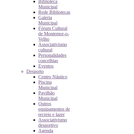
Biblioteca
Municipal
Rede Bibliotecas
Galeria
Municipal
Fórum Cultural
de Montemor-o-
Velho
Associativismo
cultural
Personalidades
concelhias
Eventos
Desporto
Centro Náutico
Piscina
Municipal
Pavilhão
Municipal
Outros
equipamentos de
recreio e lazer
Associativismo
desportivo
Agenda