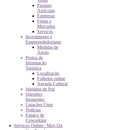
Velho
Parques
Agrícolas
Empresas
Feiras e
Mercados
Serviços
Investimento e
Empreendedorismo
Medidas de
Apoio
Postos de
Informação
Turística
Localização
Folhetos online
Agenda Cultural
Julgados de Paz
Questões
frequentes
Ligações Úteis
Notícias
Espaço de
Coworking
Serviços Online / Mov On