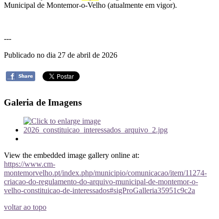
Municipal de Montemor-o-Velho (atualmente em vigor).
---
Publicado no dia 27 de abril de 2026
Galeria de Imagens
View the embedded image gallery online at:
https://www.cm-
montemorvelho.pt/index.php/municipio/comunicacao/item/11274-
criacao-do-regulamento-do-arquivo-municipal-de-montemor-o-
velho-constituicao-de-interessados#sigProGalleria35951c9c2a
voltar ao topo