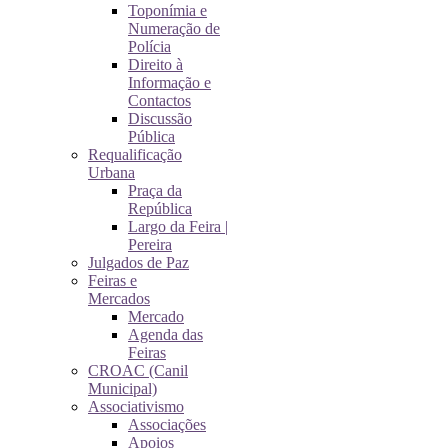
Toponímia e
Numeração de
Polícia
Direito à
Informação e
Contactos
Discussão
Pública
Requalificação
Urbana
Praça da
República
Largo da Feira |
Pereira
Julgados de Paz
Feiras e
Mercados
Mercado
Agenda das
Feiras
CROAC (Canil
Municipal)
Associativismo
Associações
Apoios