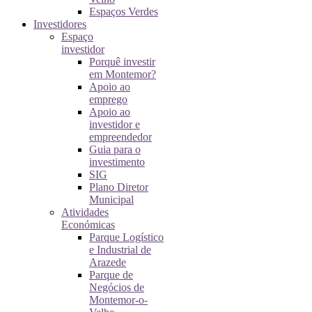
Espaços Verdes
Investidores
Espaço
investidor
Porquê investir
em Montemor?
Apoio ao
emprego
Apoio ao
investidor e
empreendedor
Guia para o
investimento
SIG
Plano Diretor
Municipal
Atividades
Económicas
Parque Logístico
e Industrial de
Arazede
Parque de
Negócios de
Montemor-o-