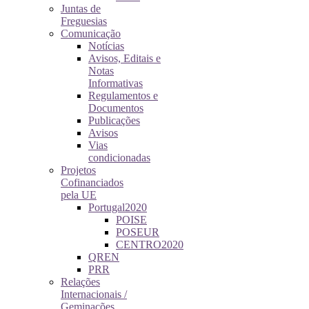
Juntas de
Freguesias
Comunicação
Notícias
Avisos, Editais e
Notas
Informativas
Regulamentos e
Documentos
Publicações
Avisos
Vias
condicionadas
Projetos
Cofinanciados
pela UE
Portugal2020
POISE
POSEUR
CENTRO2020
QREN
PRR
Relações
Internacionais /
Geminações