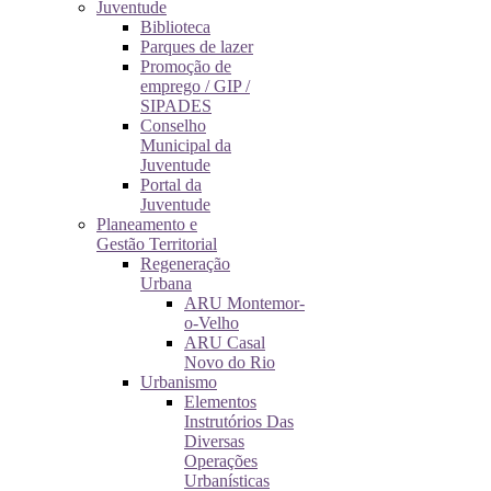
Juventude
Biblioteca
Parques de lazer
Promoção de
emprego / GIP /
SIPADES
Conselho
Municipal da
Juventude
Portal da
Juventude
Planeamento e
Gestão Territorial
Regeneração
Urbana
ARU Montemor-
o-Velho
ARU Casal
Novo do Rio
Urbanismo
Elementos
Instrutórios Das
Diversas
Operações
Urbanísticas