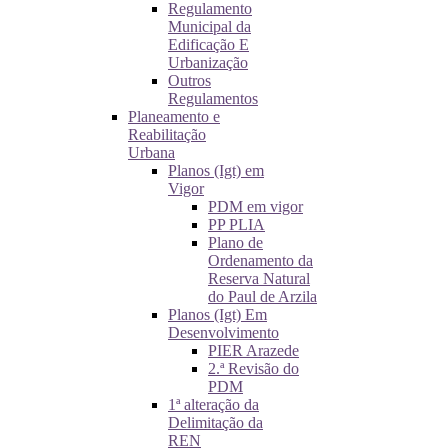
Regulamento
Municipal da
Edificação E
Urbanização
Outros
Regulamentos
Planeamento e
Reabilitação
Urbana
Planos (Igt) em
Vigor
PDM em vigor
PP PLIA
Plano de
Ordenamento da
Reserva Natural
do Paul de Arzila
Planos (Igt) Em
Desenvolvimento
PIER Arazede
2.ª Revisão do
PDM
1ª alteração da
Delimitação da
REN