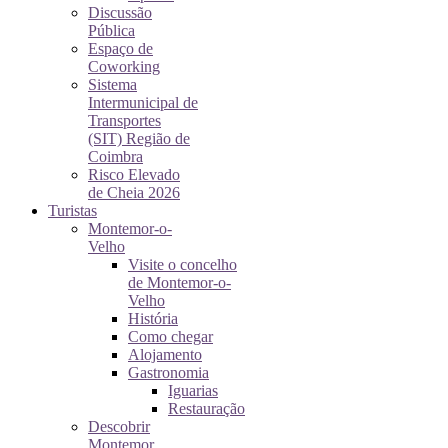
Discussão
Pública
Espaço de
Coworking
Sistema
Intermunicipal de
Transportes
(SIT) Região de
Coimbra
Risco Elevado
de Cheia 2026
Turistas
Montemor-o-
Velho
Visite o concelho
de Montemor-o-
Velho
História
Como chegar
Alojamento
Gastronomia
Iguarias
Restauração
Descobrir
Montemor