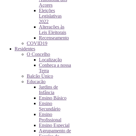
Açores
Eleições
Legislativas
2022
Alterações às
Leis Eleitorais
Recenseamento
COVID19
Residentes
O Concelho
Localização
Conheça a nossa
Terra
Balcão Único
Educação
Jardins de
Infância
Ensino Básico
Ensino
Secundário
Ensino
Profissional
Ensino Especial
Agrupamento de