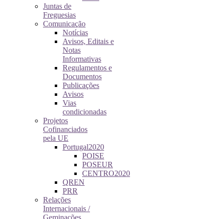
Juntas de
Freguesias
Comunicação
Notícias
Avisos, Editais e
Notas
Informativas
Regulamentos e
Documentos
Publicações
Avisos
Vias
condicionadas
Projetos
Cofinanciados
pela UE
Portugal2020
POISE
POSEUR
CENTRO2020
QREN
PRR
Relações
Internacionais /
Geminações