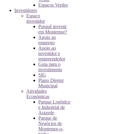
Espaços Verdes
Investidores
Espaço
investidor
Porquê investir
em Montemor?
Apoio ao
emprego
Apoio ao
investidor e
empreendedor
Guia para o
investimento
SIG
Plano Diretor
Municipal
Atividades
Económicas
Parque Logístico
e Industrial de
Arazede
Parque de
Negócios de
Montemor-o-