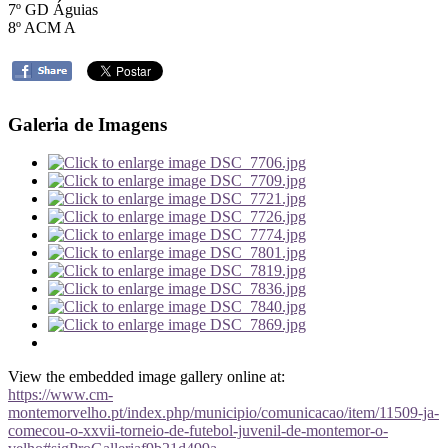
7º GD Águias
8º ACM A
Galeria de Imagens
View the embedded image gallery online at:
https://www.cm-
montemorvelho.pt/index.php/municipio/comunicacao/item/11509-ja-
comecou-o-xxvii-torneio-de-futebol-juvenil-de-montemor-o-