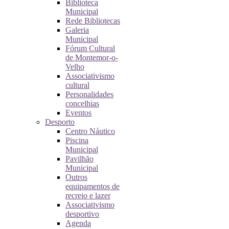
Biblioteca
Municipal
Rede Bibliotecas
Galeria
Municipal
Fórum Cultural
de Montemor-o-
Velho
Associativismo
cultural
Personalidades
concelhias
Eventos
Desporto
Centro Náutico
Piscina
Municipal
Pavilhão
Municipal
Outros
equipamentos de
recreio e lazer
Associativismo
desportivo
Agenda