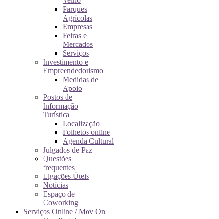
Velho
Parques
Agrícolas
Empresas
Feiras e
Mercados
Serviços
Investimento e
Empreendedorismo
Medidas de
Apoio
Postos de
Informação
Turística
Localização
Folhetos online
Agenda Cultural
Julgados de Paz
Questões
frequentes
Ligações Úteis
Notícias
Espaço de
Coworking
Serviços Online / Mov On