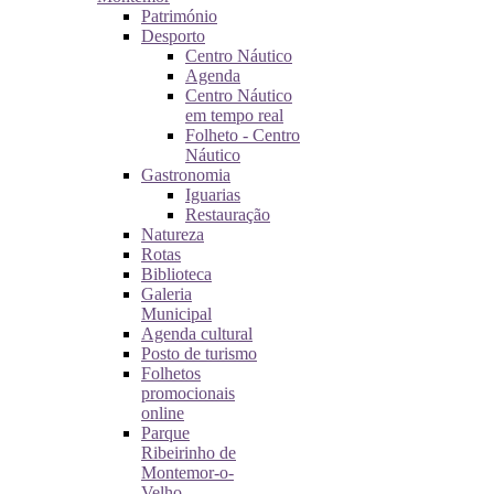
Património
Desporto
Centro Náutico
Agenda
Centro Náutico
em tempo real
Folheto - Centro
Náutico
Gastronomia
Iguarias
Restauração
Natureza
Rotas
Biblioteca
Galeria
Municipal
Agenda cultural
Posto de turismo
Folhetos
promocionais
online
Parque
Ribeirinho de
Montemor-o-
Velho