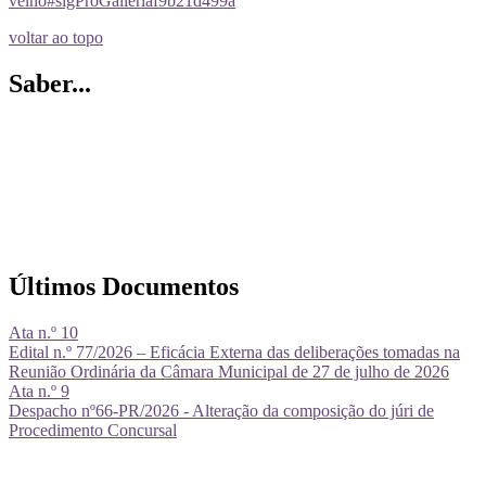
velho#sigProGalleriaf9b21d499a
voltar ao topo
Saber...
Últimos Documentos
Ata n.º 10
Edital n.º 77/2026 – Eficácia Externa das deliberações tomadas na
Reunião Ordinária da Câmara Municipal de 27 de julho de 2026
Ata n.º 9
Despacho nº66-PR/2026 - Alteração da composição do júri de
Procedimento Concursal