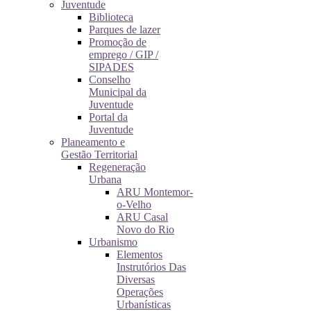
Juventude
Biblioteca
Parques de lazer
Promoção de
emprego / GIP /
SIPADES
Conselho
Municipal da
Juventude
Portal da
Juventude
Planeamento e
Gestão Territorial
Regeneração
Urbana
ARU Montemor-
o-Velho
ARU Casal
Novo do Rio
Urbanismo
Elementos
Instrutórios Das
Diversas
Operações
Urbanísticas