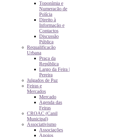
Toponímia e
Numeração de
Polícia
Direito à
Informação e
Contactos
Discussão
Pública
Requalificação
Urbana
Praça da
República
Largo da Feira |
Pereira
Julgados de Paz
Feiras e
Mercados
Mercado
Agenda das
Feiras
CROAC (Canil
Municipal)
Associativismo
Associações
Apoios