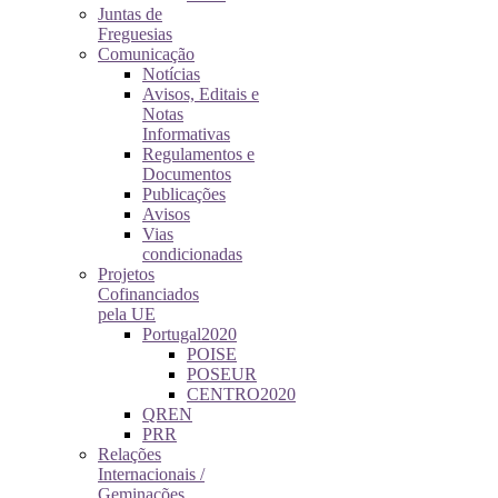
Juntas de
Freguesias
Comunicação
Notícias
Avisos, Editais e
Notas
Informativas
Regulamentos e
Documentos
Publicações
Avisos
Vias
condicionadas
Projetos
Cofinanciados
pela UE
Portugal2020
POISE
POSEUR
CENTRO2020
QREN
PRR
Relações
Internacionais /
Geminações