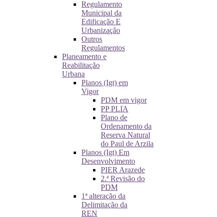
Regulamento
Municipal da
Edificação E
Urbanização
Outros
Regulamentos
Planeamento e
Reabilitação
Urbana
Planos (Igt) em
Vigor
PDM em vigor
PP PLIA
Plano de
Ordenamento da
Reserva Natural
do Paul de Arzila
Planos (Igt) Em
Desenvolvimento
PIER Arazede
2.ª Revisão do
PDM
1ª alteração da
Delimitação da
REN