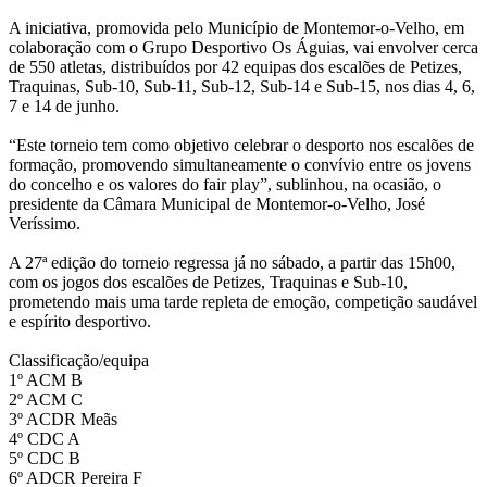
A iniciativa, promovida pelo Município de Montemor-o-Velho, em
colaboração com o Grupo Desportivo Os Águias, vai envolver cerca
de 550 atletas, distribuídos por 42 equipas dos escalões de Petizes,
Traquinas, Sub-10, Sub-11, Sub-12, Sub-14 e Sub-15, nos dias 4, 6,
7 e 14 de junho.
“Este torneio tem como objetivo celebrar o desporto nos escalões de
formação, promovendo simultaneamente o convívio entre os jovens
do concelho e os valores do fair play”, sublinhou, na ocasião, o
presidente da Câmara Municipal de Montemor-o-Velho, José
Veríssimo.
A 27ª edição do torneio regressa já no sábado, a partir das 15h00,
com os jogos dos escalões de Petizes, Traquinas e Sub-10,
prometendo mais uma tarde repleta de emoção, competição saudável
e espírito desportivo.
Classificação/equipa
1º ACM B
2º ACM C
3º ACDR Meãs
4º CDC A
5º CDC B
6º ADCR Pereira F