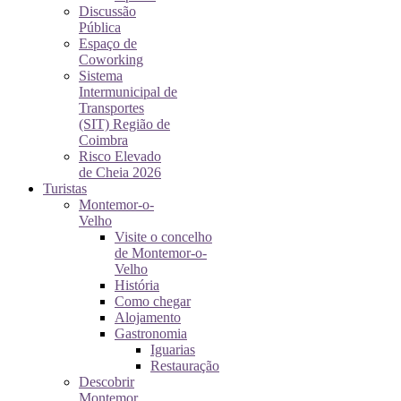
Discussão
Pública
Espaço de
Coworking
Sistema
Intermunicipal de
Transportes
(SIT) Região de
Coimbra
Risco Elevado
de Cheia 2026
Turistas
Montemor-o-
Velho
Visite o concelho
de Montemor-o-
Velho
História
Como chegar
Alojamento
Gastronomia
Iguarias
Restauração
Descobrir
Montemor