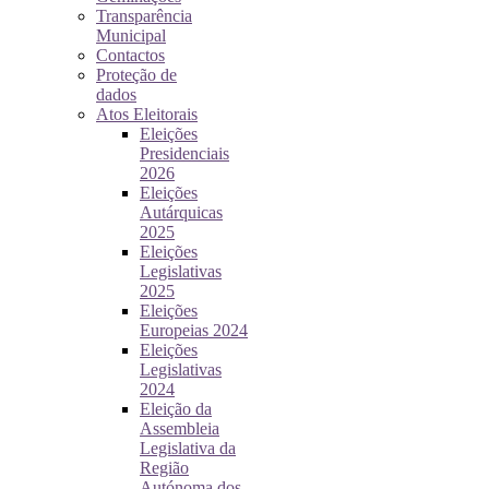
Transparência
Municipal
Contactos
Proteção de
dados
Atos Eleitorais
Eleições
Presidenciais
2026
Eleições
Autárquicas
2025
Eleições
Legislativas
2025
Eleições
Europeias 2024
Eleições
Legislativas
2024
Eleição da
Assembleia
Legislativa da
Região
Autónoma dos