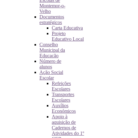
Escolas de
Montemor-o-
Velho
Documentos
estratégicos
Carta Educativa
Projeto
Educativo Local
Conselho
Municipal da
Educação
Número de
alunos
Ação Social
Escolar
Refeições
Escolares
Transportes
Escolares
Auxílios
Económicos
Apoio à
aquisição de
Cadernos de
Atividades do 1º