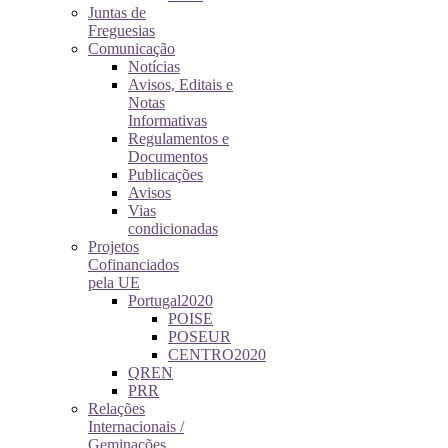
Juntas de
Freguesias
Comunicação
Notícias
Avisos, Editais e
Notas
Informativas
Regulamentos e
Documentos
Publicações
Avisos
Vias
condicionadas
Projetos
Cofinanciados
pela UE
Portugal2020
POISE
POSEUR
CENTRO2020
QREN
PRR
Relações
Internacionais /
Geminações