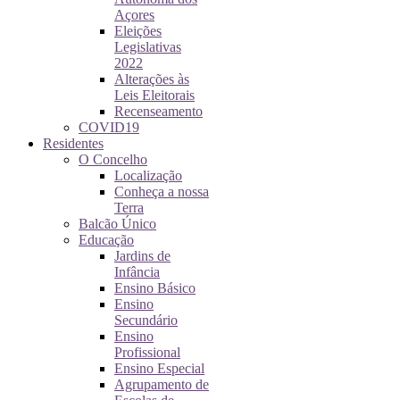
Açores
Eleições
Legislativas
2022
Alterações às
Leis Eleitorais
Recenseamento
COVID19
Residentes
O Concelho
Localização
Conheça a nossa
Terra
Balcão Único
Educação
Jardins de
Infância
Ensino Básico
Ensino
Secundário
Ensino
Profissional
Ensino Especial
Agrupamento de